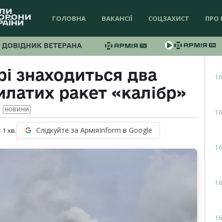
ГОЛОВНА
ВАКАНСІЇ
СОЦЗАХИСТ
ПРО 
ДОВІДНИК ВЕТЕРАНА
і знаходиться два
16
рилатих ракет «калібр»
НОВИНИ
16
Слідкуйте за АрміяInform в Google
 1
хв.
16
16
16