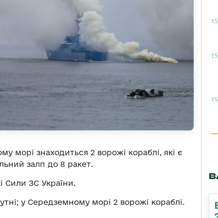
15
15
15
у морі знаходиться 2 ворожі кораблі, які є
льний залп до 8 ракет.
В
 Сили ЗС України.
утні; у Середземному морі 2 ворожі кораблі.