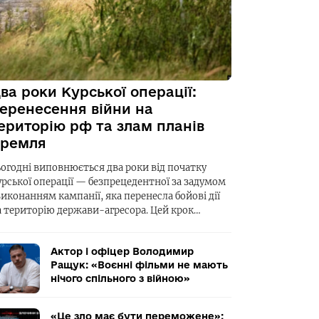
ва роки Курської операції:
еренесення війни на
ериторію рф та злам планів
ремля
ьогодні виповнюється два роки від початку
урської операції — безпрецедентної за задумом
виконанням кампанії, яка перенесла бойові дії
а територію держави-агресора. Цей крок…
Актор і офіцер Володимир
Ращук: «Воєнні фільми не мають
нічого спільного з війною»
«Це зло має бути переможене»: