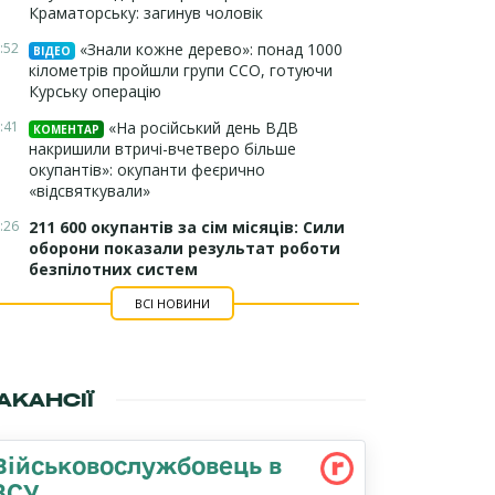
Краматорську: загинув чоловік
:52
«Знали кожне дерево»: понад 1000
ВІДЕО
кілометрів пройшли групи ССО, готуючи
Курську операцію
:41
«На російський день ВДВ
КОМЕНТАР
накришили втричі-вчетверо більше
окупантів»: окупанти феєрично
«відсвяткували»
:26
211 600 окупантів за сім місяців: Сили
оборони показали результат роботи
безпілотних систем
ВСІ НОВИНИ
АКАНСІЇ
Військовослужбовець в
ЗСУ