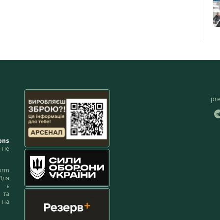
pr
ons
не
orm
Для
м є
 та
 на