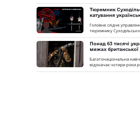
Тюремник Суходільс
катування українсь
Головне слідче управлінн
тюремнику Суходільської
Понад 63 тисячі ук
межах британської 
Багатонаціональна навча
відзначає чотири роки ро