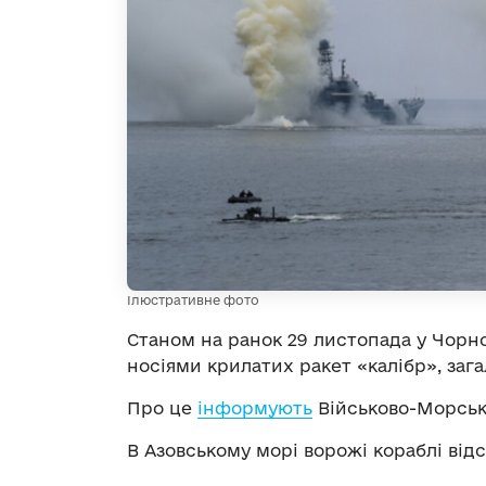
Ілюстративне фото
Станом на ранок 29 листопада у Чорном
носіями крилатих ракет «калібр», зага
Про це
інформують
Військово-Морські
В Азовському морі ворожі кораблі відс