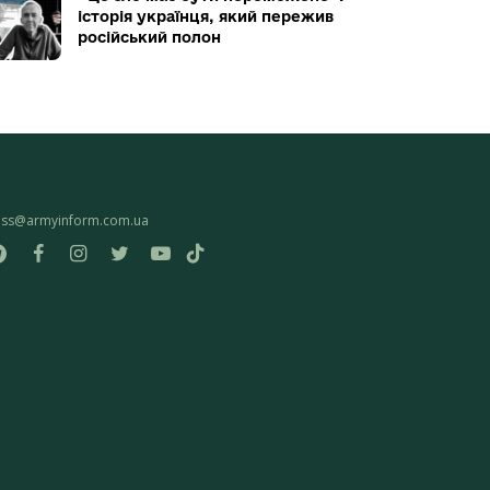
історія українця, який пережив
російський полон
ess@armyinform.com.ua