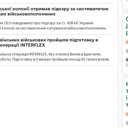
ької колонії отримав підозру за систематичне
ких військовополонених
я СБУ повідомило про підозру за ст. 438 КК України
 колонії за систематичне катування військовополонених.
раїнських військових пройшли підготовку в
операції INTERFLEX
льна операція INTERFLEX, яку очолює Велика Британія,
боти. Підготовку в її межах пройшли понад 63 тисячі воїнів.