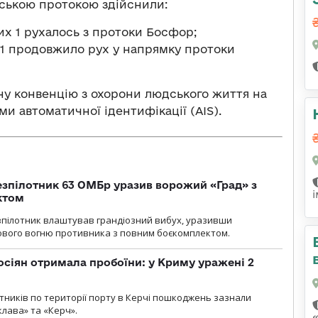
нською протокою здійснили:
них 1 рухалось з протоки Босфор;
х 1 продовжило рух у напрямку протоки
 конвенцію з охорони людського життя на
ми автоматичної ідентифікації (AIS).
безпілотник 63 ОМБр уразив ворожий «Град» з
ктом
зпілотник влаштував грандіозний вибух, уразивши
ового вогню противника з повним боєкомплектом.
осіян отримала пробоїни: у Криму уражені 2
отників по території порту в Керчі пошкоджень зазнали
клава» та «Керч».