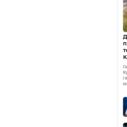
Д
п
т
К
С
К
і 
н