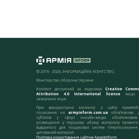
© 2018 - 2026, ІНФОРМАЦІЙНЕ АГЕНТСТВО,
Міністерство оборони України
Контент доступний за ліцензією
Creative Comm
Attribution 4.0 International license
якщо 
зазначено інше.
При використанні контенту з сайту АрміяInf
посилання на
armyinform.com.ua
обов’язкове. 
суб’єктів у сфері онлайн-медіа обов’язкови
розміщення у першому абзаці матеріалу прямого
відкритого для пошукових систем гіперпосилання
цитований матеріал.
Політика користування сайтом АрміяInform