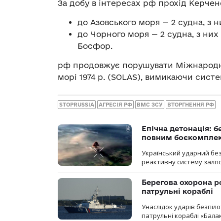
За добу в інтересах рф прохід Керче
до Азовського моря — 2 судна, з 
до Чорного моря — 2 судна, з ни
Босфор.
рф продовжує порушувати Міжнародну
морі 1974 р. (SOLAS), вимикаючи систе
STOPRUSSIA
АГРЕСІЯ РФ
ВМС ЗСУ
ВТОРГНЕННЯ РФ
Епічна детонація: 
повним боєкомпле
Український ударний бе
реактивну систему залп
Берегова охорона р
патрульні кораблі
Унаслідок ударів безпіл
патрульні кораблі «Бала