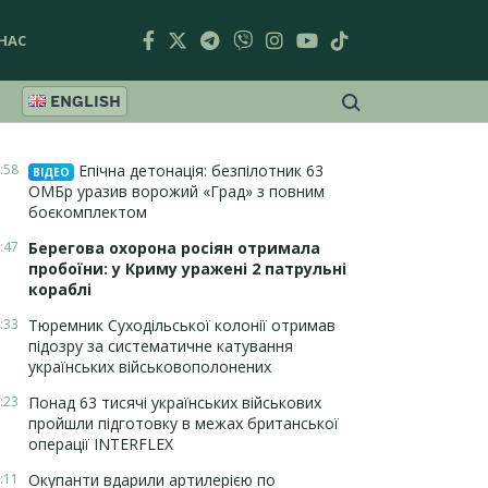
НАС
ENGLISH
:58
Епічна детонація: безпілотник 63
ВІДЕО
ОМБр уразив ворожий «Град» з повним
боєкомплектом
:47
Берегова охорона росіян отримала
пробоїни: у Криму уражені 2 патрульні
кораблі
:33
Тюремник Суходільської колонії отримав
підозру за систематичне катування
українських військовополонених
:23
Понад 63 тисячі українських військових
пройшли підготовку в межах британської
операції INTERFLEX
:11
Окупанти вдарили артилерією по