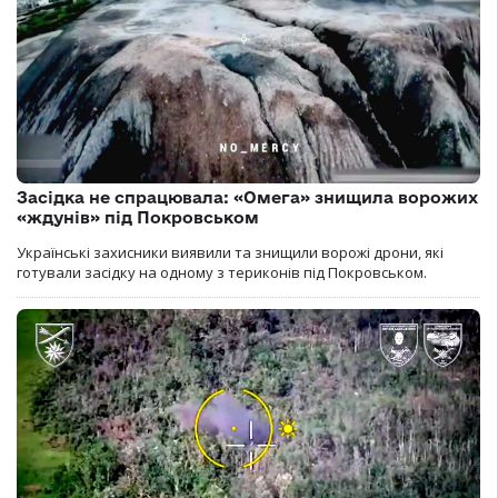
Засідка не спрацювала: «Омега» знищила ворожих
«ждунів» під Покровськом
Українські захисники виявили та знищили ворожі дрони, які
готували засідку на одному з териконів під Покровськом.