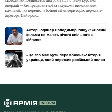
Сьогодні виповнюється два роки від початку Курської
операції — безпрецедентної за задумом і виконанням
кампанії, яка перенесла бойові дії на територію держави-
агресора. Цей крок…
Актор і офіцер Володимир Ращук: «Воєнні
фільми не мають нічого спільного з
війною»
«Це зло має бути переможене»: історія
українця, який пережив російський полон