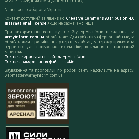
© 2018 - 2026, ІНФОРМАЦІЙНЕ АГЕНТСТВО,
Міністерство оборони України
Контент доступний за ліцензією
Creative Commons Attribution 4.0
International license
якщо не зазначено інше.
При використанні контенту з сайту АрміяInform посилання на
armyinform.com.ua
обов’язкове. Для суб’єктів у сфері онлайн-медіа
обов’язковим є розміщення у першому абзаці матеріалу прямого та
відкритого для пошукових систем гіперпосилання на цитований
матеріал.
Політика користування сайтом АрміяInform
Політика використання файлів cookie
Зауваження та пропозиції по роботі сайту надсилайте на адресу:
webmaster@armyinform.com.ua