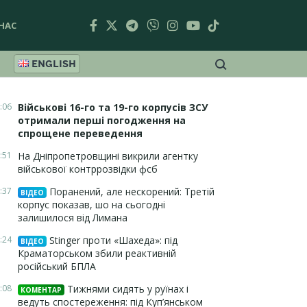
НАС
ENGLISH
:06
Військові 16-го та 19-го корпусів ЗСУ
отримали перші погодження на
спрощене переведення
:51
На Дніпропетровщині викрили агентку
військової контррозвідки фсб
:37
Поранений, але нескорений: Третій
ВІДЕО
корпус показав, шо на сьогодні
залишилося від Лимана
:24
Stinger проти «Шахеда»: під
ВІДЕО
Краматорськом збили реактивній
російський БПЛА
:08
Тижнями сидять у руїнах і
КОМЕНТАР
ведуть спостереження: під Куп’янськом