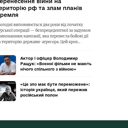
еренесення війни на
ериторію рф та злам планів
ремля
ьогодні виповнюється два роки від початку
урської операції — безпрецедентної за задумом
виконанням кампанії, яка перенесла бойові дії
а територію держави-агресора. Цей крок…
Актор і офіцер Володимир
Ращук: «Воєнні фільми не мають
нічого спільного з війною»
«Це зло має бути переможене»:
історія українця, який пережив
російський полон