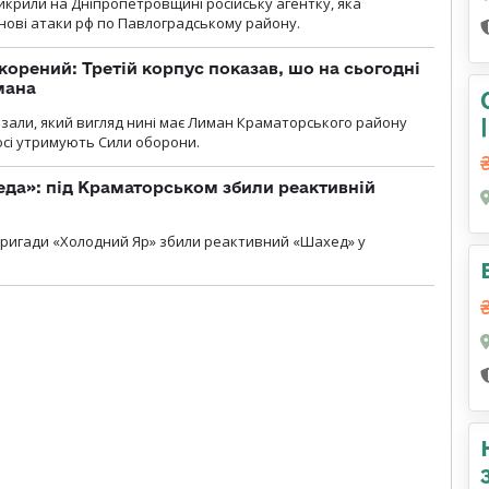
крили на Дніпропетровщині російську агентку, яка
нові атаки рф по Павлоградському району.
корений: Третій корпус показав, шо на сьогодні
мана
казали, який вигляд нині має Лиман Краматорського району
досі утримують Сили оборони.
еда»: під Краматорськом збили реактивній
ї бригади «Холодний Яр» збили реактивний «Шахед» у