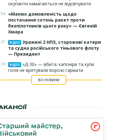
окупанти намагаються не відсвічувати
:54
«Маємо домовленість щодо
постачання сотень ракет проти
безпілотників цього року» — Євгеній
Хмара
:37
Уражені 2 НПЗ, сторожові катери
ВІДЕО
та судна російського тіньового флоту
— Президент
:18
«Д-30» — вбита: капоніри та купи
ВІДЕО
гілля не врятували ворожі гармати
ВСІ НОВИНИ
АКАНСІЇ
Старший майстер,
Військовий