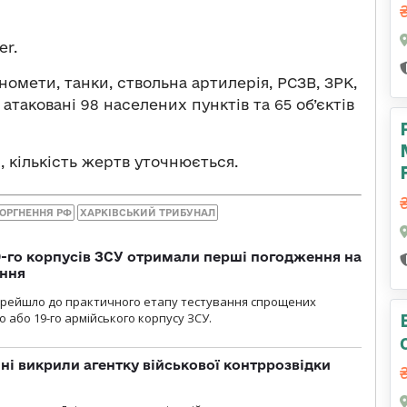
er.
номети, танки, ствольна артилерія, РСЗВ, ЗРК,
атаковані 98 населених пунктів та 65 об’єктів
, кількість жертв уточнюється.
ОРГНЕННЯ РФ
ХАРКІВСЬКИЙ ТРИБУНАЛ
19-го корпусів ЗСУ отримали перші погодження на
ення
ерейшло до практичного етапу тестування спрощених
 або 19-го армійського корпусу ЗСУ.
і викрили агентку військової контррозвідки