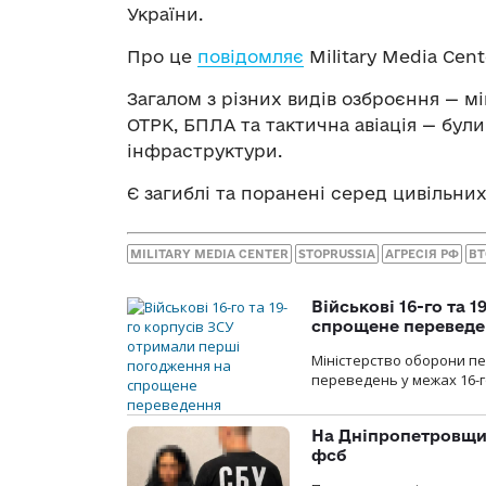
України.
Про це
повідомляє
Military Media Cent
Загалом з різних видів озброєння — мі
ОТРК, БПЛА та тактична авіація — були 
інфраструктури.
Є загиблі та поранені серед цивільних
MILITARY MEDIA CENTER
STOPRUSSIA
АГРЕСІЯ РФ
ВТ
Військові 16-го та 
спрощене перевед
Міністерство оборони п
переведень у межах 16-го
На Дніпропетровщин
фсб