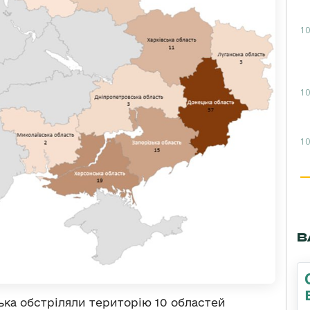
10
10
10
В
ька обстріляли територію 10 областей