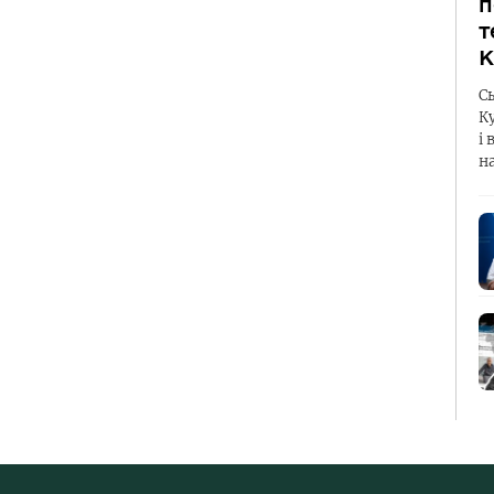
п
т
К
С
К
і 
н