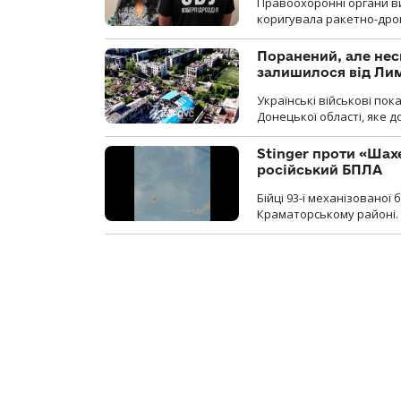
Правоохоронні органи ви
коригувала ракетно-дро
Поранений, але нес
залишилося від Ли
Українські військові по
Донецької області, яке 
Stinger проти «Шах
російський БПЛА
Бійці 93-ї механізовано
Краматорському районі.