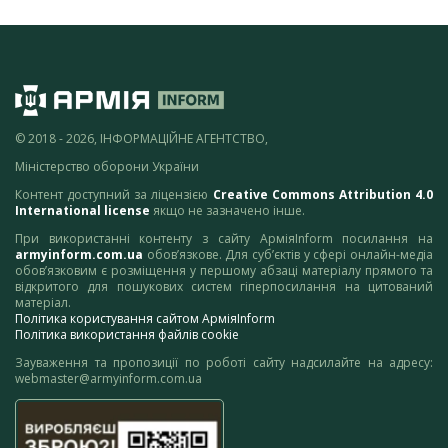
© 2018 - 2026, ІНФОРМАЦІЙНЕ АГЕНТСТВО,
Міністерство оборони України
Контент доступний за ліцензією
Creative Commons Attribution 4.0
International license
якщо не зазначено інше.
При використанні контенту з сайту АрміяInform посилання на
armyinform.com.ua
обов’язкове. Для суб’єктів у сфері онлайн-медіа
обов’язковим є розміщення у першому абзаці матеріалу прямого та
відкритого для пошукових систем гіперпосилання на цитований
матеріал.
Політика користування сайтом АрміяInform
Політика використання файлів cookie
Зауваження та пропозиції по роботі сайту надсилайте на адресу:
webmaster@armyinform.com.ua