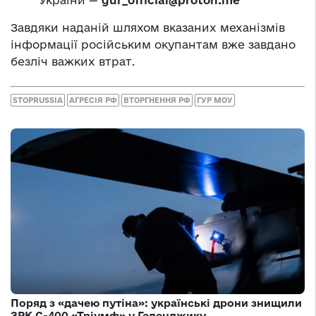
Завдяки наданій шляхом вказаних механізмів
інформації російським окупантам вже завдано
безліч важких втрат.
STOPRUSSIA
АГРЕСІЯ РФ
ВТОРГНЕННЯ РФ
ГУР МОУ
Поряд з «дачею путіна»: українські дрони знищили
ЗРК С-400 «Тріумф» у Геленджику