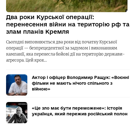
Два роки Курської операції:
перенесення війни на територію рф та
злам планів Кремля
Сьогодні виповнюється два роки від початку Курської
операції — безпрецедентної за задумом і виконанням
кампанії, яка перенесла бойові дії на територію держави-
агресора. Цей крок…
Актор і офіцер Володимир Ращук: «Воєнні
фільми не мають нічого спільного з
війною»
«Це зло має бути переможене»: історія
українця, який пережив російський полон