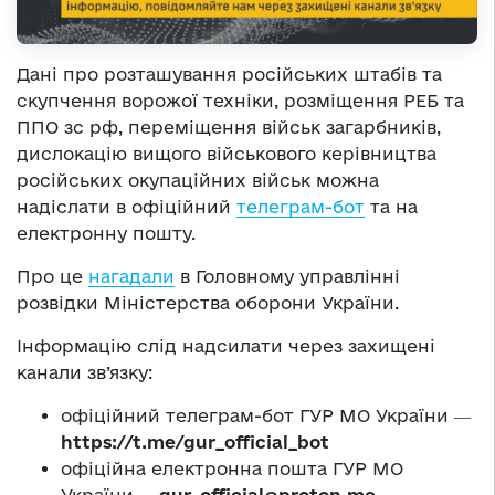
Дані про розташування російських штабів та
скупчення ворожої техніки, розміщення РЕБ та
ППО зс рф, переміщення військ загарбників,
дислокацію вищого військового керівництва
російських окупаційних військ можна
надіслати в офіційний
телеграм-бот
та на
електронну пошту.
Про це
нагадали
в Головному управлінні
розвідки Міністерства оборони України.
Інформацію слід надсилати через захищені
канали зв’язку:
офіційний телеграм-бот ГУР МО України ―
https://t.me/gur_official_bot
офіційна електронна пошта ГУР МО
України —
gur_official@proton.me