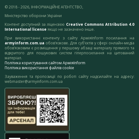
© 2018 - 2026, ІНФОРМАЦІЙНЕ АГЕНТСТВО,
Міністерство оборони України
Контент доступний за ліцензією
Creative Commons Attribution 4.0
International license
якщо не зазначено інше.
При використанні контенту з сайту АрміяInform посилання на
armyinform.com.ua
обов’язкове. Для суб’єктів у сфері онлайн-медіа
обов’язковим є розміщення у першому абзаці матеріалу прямого та
відкритого для пошукових систем гіперпосилання на цитований
матеріал.
Політика користування сайтом АрміяInform
Політика використання файлів cookie
Зауваження та пропозиції по роботі сайту надсилайте на адресу:
webmaster@armyinform.com.ua