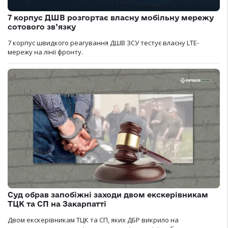
7 корпус ДШВ розгортає власну мобільну мережу
сотового зв’язку
7 корпус швидкого реагування ДШВ ЗСУ тестує власну LTE-
мережу на лінії фронту.
Суд обрав запобіжні заходи двом екскерівникам
ТЦК та СП на Закарпатті
Двом екскерівникам ТЦК та СП, яких ДБР викрило на