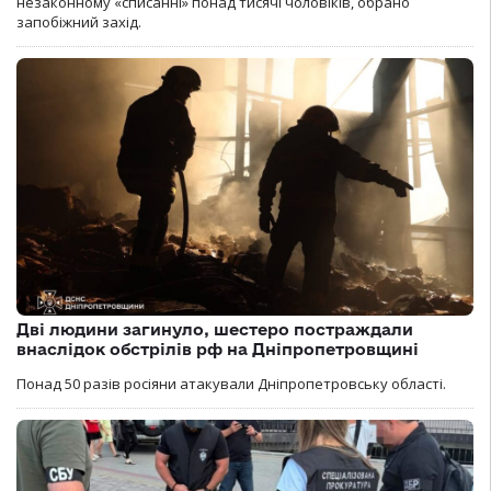
незаконному «списанні» понад тисячі чоловіків, обрано
запобіжний захід.
Дві людини загинуло, шестеро постраждали
внаслідок обстрілів рф на Дніпропетровщині
Понад 50 разів росіяни атакували Дніпропетровську області.