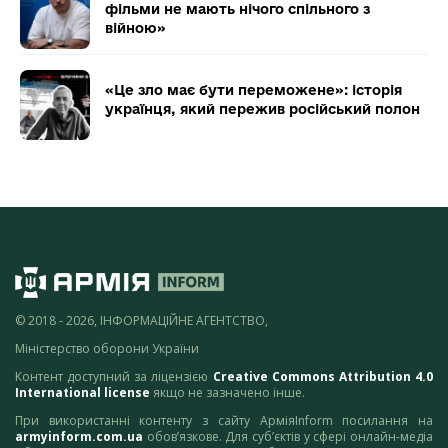
фільми не мають нічого спільного з
війною»
«Це зло має бути переможене»: історія
українця, який пережив російський полон
© 2018 - 2026, ІНФОРМАЦІЙНЕ АГЕНТСТВО,
Міністерство оборони України
Контент доступний за ліцензією
Creative Commons Attribution 4.0
International license
якщо не зазначено інше.
При використанні контенту з сайту АрміяInform посилання на
armyinform.com.ua
обов’язкове. Для суб’єктів у сфері онлайн-медіа