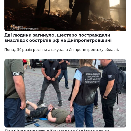
Дві людини загинуло, шестеро постраждали
внаслідок обстрілів рф на Дніпропетровщині
Понад 50 разів росіяни атакували Дніпропетровську області.