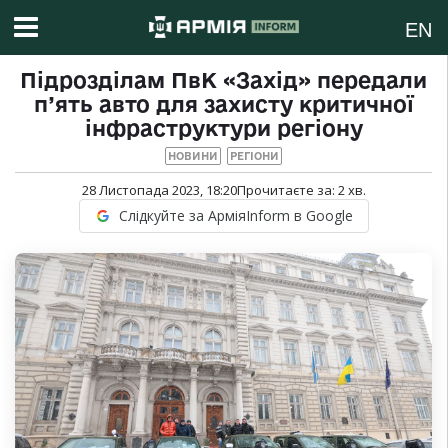
EN
Підрозділам ПвК «Захід» передали
п’ять авто для захисту критичної
інфраструктури регіону
НОВИНИ
РЕГІОНИ
28 Листопада 2023, 18:20
Прочитаєте за:
2
хв.
Слідкуйте за АрміяInform в Google