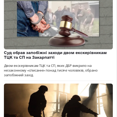
Суд обрав запобіжні заходи двом екскерівникам
ТЦК та СП на Закарпатті
Двом екскерівникам ТЦК та СП, яких ДБР викрило на
незаконному «списанні» понад тисячі чоловіків, обрано
запобіжний захід.