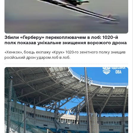
Збили «Герберу» перехоплювачем в лоб: 1020-й
полк показав унікальне знищення ворожого дрона
«Хенкок», боєць екіпажу «Крук» 1020-го зенітного полку знищив
російський дрон ударом лоб в лоб.