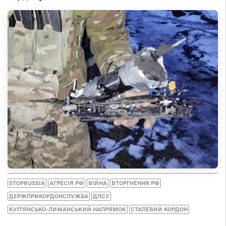
STOPRUSSIA
АГРЕСІЯ РФ
ВІЙНА
ВТОРГНЕННЯ РФ
ДЕРЖПРИКОРДОНСЛУЖБА
ДПСУ
КУП’ЯНСЬКО-ЛИМАНСЬКИЙ НАПРЯМОК
СТАЛЕВИЙ КОРДОН