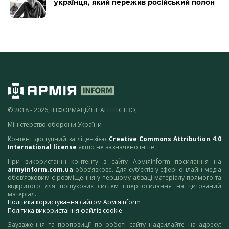
українця, який пережив російський полон
© 2018 - 2026, ІНФОРМАЦІЙНЕ АГЕНТСТВО,
Міністерство оборони України
Контент доступний за ліцензією
Creative Commons Attribution 4.0
International license
якщо не зазначено інше.
При використанні контенту з сайту АрміяInform посилання на
armyinform.com.ua
обов’язкове. Для суб’єктів у сфері онлайн-медіа
обов’язковим є розміщення у першому абзаці матеріалу прямого та
відкритого для пошукових систем гіперпосилання на цитований
матеріал.
Політика користування сайтом АрміяInform
Політика використання файлів cookie
Зауваження та пропозиції по роботі сайту надсилайте на адресу: