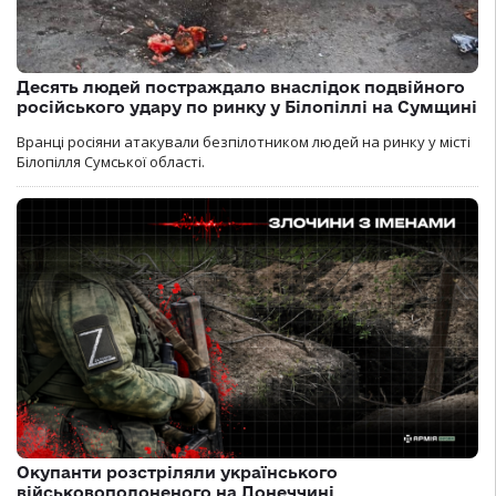
Десять людей постраждало внаслідок подвійного
російського удару по ринку у Білопіллі на Сумщині
Вранці росіяни атакували безпілотником людей на ринку у місті
Білопілля Сумської області.
Окупанти розстріляли українського
військовополоненого на Донеччині