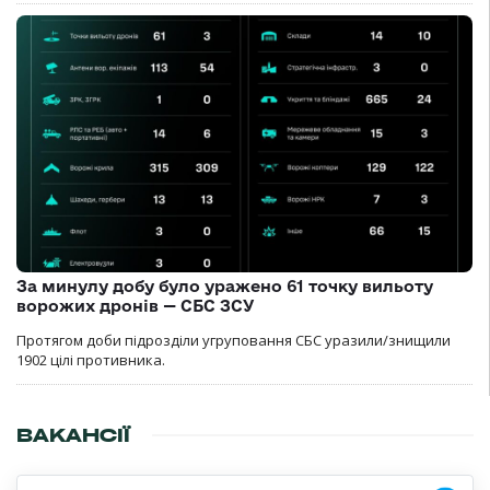
За минулу добу було уражено 61 точку вильоту
ворожих дронів — СБС ЗСУ
Протягом доби підрозділи угруповання СБС уразили/знищили
1902 цілі противника.
ВАКАНСІЇ