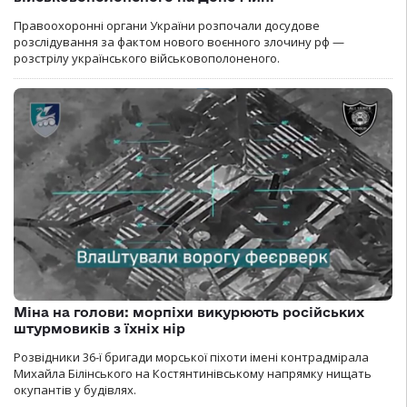
Правоохоронні органи України розпочали досудове
розслідування за фактом нового воєнного злочину рф —
розстрілу українського військовополоненого.
Міна на голови: морпіхи викурюють російських
штурмовиків з їхніх нір
Розвідники 36-ї бригади морської піхоти імені контрадмірала
Михайла Білінського на Костянтинівському напрямку нищать
окупантів у будівлях.