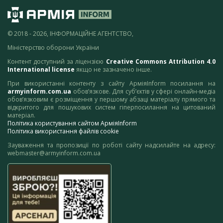
© 2018 - 2026, ІНФОРМАЦІЙНЕ АГЕНТСТВО,
Міністерство оборони України
Контент доступний за ліцензією
Creative Commons Attribution 4.0
International license
якщо не зазначено інше.
При використанні контенту з сайту АрміяInform посилання на
armyinform.com.ua
обов’язкове. Для суб’єктів у сфері онлайн-медіа
обов’язковим є розміщення у першому абзаці матеріалу прямого та
відкритого для пошукових систем гіперпосилання на цитований
матеріал.
Політика користування сайтом АрміяInform
Політика використання файлів cookie
Зауваження та пропозиції по роботі сайту надсилайте на адресу:
webmaster@armyinform.com.ua