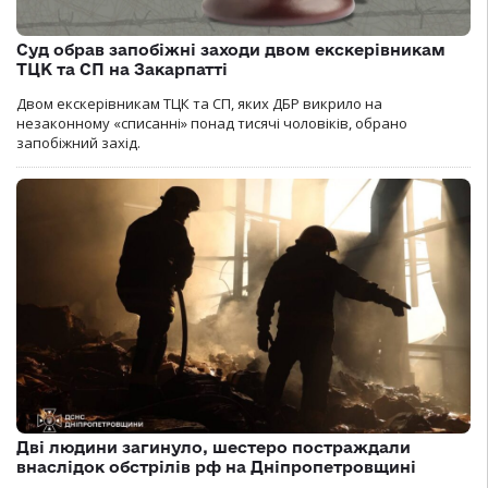
Суд обрав запобіжні заходи двом екскерівникам
ТЦК та СП на Закарпатті
Двом екскерівникам ТЦК та СП, яких ДБР викрило на
незаконному «списанні» понад тисячі чоловіків, обрано
запобіжний захід.
Дві людини загинуло, шестеро постраждали
внаслідок обстрілів рф на Дніпропетровщині