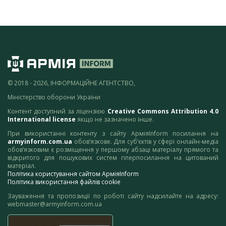
© 2018 - 2026, ІНФОРМАЦІЙНЕ АГЕНТСТВО,
Міністерство оборони України
Контент доступний за ліцензією
Creative Commons Attribution 4.0
International license
якщо не зазначено інше.
При використанні контенту з сайту АрміяInform посилання на
armyinform.com.ua
обов’язкове. Для суб’єктів у сфері онлайн-медіа
обов’язковим є розміщення у першому абзаці матеріалу прямого та
відкритого для пошукових систем гіперпосилання на цитований
матеріал.
Політика користування сайтом АрміяInform
Політика використання файлів cookie
Зауваження та пропозиції по роботі сайту надсилайте на адресу:
webmaster@armyinform.com.ua