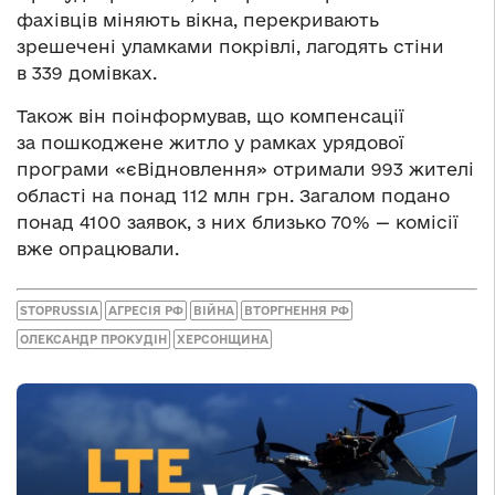
фахівців міняють вікна, перекривають
зрешечені уламками покрівлі, лагодять стіни
в 339 домівках.
Також він поінформував, що компенсації
за пошкоджене житло у рамках урядової
програми «єВідновлення» отримали 993 жителі
області на понад 112 млн грн. Загалом подано
понад 4100 заявок, з них близько 70% — комісії
вже опрацювали.
STOPRUSSIA
АГРЕСІЯ РФ
ВІЙНА
ВТОРГНЕННЯ РФ
ОЛЕКСАНДР ПРОКУДІН
ХЕРСОНЩИНА