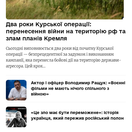
Два роки Курської операції:
перенесення війни на територію рф та
злам планів Кремля
Сьогодні виповнюється два роки від початку Курської
операції — безпрецедентної за задумом і виконанням
кампанії, яка перенесла бойові дії на територію держави-
агресора. Цей крок…
Актор і офіцер Володимир Ращук: «Воєнні
фільми не мають нічого спільного з
війною»
«Це зло має бути переможене»: історія
українця, який пережив російський полон