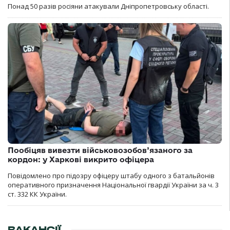
Понад 50 разів росіяни атакували Дніпропетровську області.
Пообіцяв вивезти військовозобов’язаного за
кордон: у Харкові викрито офіцера
Повідомлено про підозру офіцеру штабу одного з батальйонів
оперативного призначення Національної гвардії України за ч. 3
ст. 332 КК України.
ВАКАНСІЇ