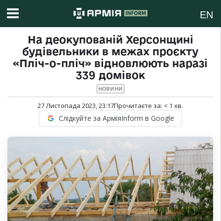
EN
На деокупованій Херсонщині
будівельники в межах проєкту
«Пліч-о-пліч» відновлюють наразі
339 домівок
НОВИНИ
27 Листопада 2023, 23:17
Прочитаєте за:
< 1
хв.
Слідкуйте за АрміяInform в Google