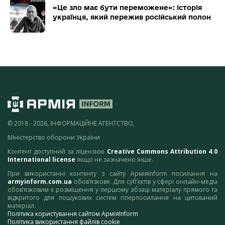
«Це зло має бути переможене»: історія
українця, який пережив російський полон
© 2018 - 2026, ІНФОРМАЦІЙНЕ АГЕНТСТВО,
Міністерство оборони України
Контент доступний за ліцензією
Creative Commons Attribution 4.0
International license
якщо не зазначено інше.
При використанні контенту з сайту АрміяInform посилання на
armyinform.com.ua
обов’язкове. Для суб’єктів у сфері онлайн-медіа
обов’язковим є розміщення у першому абзаці матеріалу прямого та
відкритого для пошукових систем гіперпосилання на цитований
матеріал.
Політика користування сайтом АрміяInform
Політика використання файлів cookie