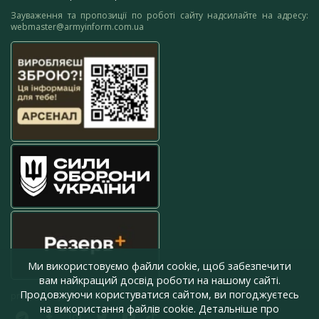
Зауваження та пропозиції по роботі сайту надсилайте на адресу:
webmaster@armyinform.com.ua
Ми використовуємо файли cookie, щоб забезпечити
вам найкращий досвід роботи на нашому сайті.
Продовжуючи користуватися сайтом, ви погоджуєтесь
press@armyinform.com.ua
на використання файлів cookie. Детальніше про