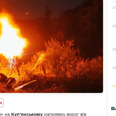
21
20
20
20
я
В
я» на
Куп’янському
напрямку ворог вів