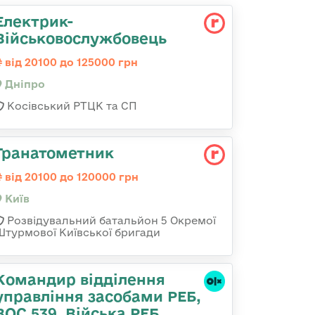
Електрик-
Військовослужбовець
від 20100 до 125000 грн
Дніпро
Косівський РТЦК та СП
Гранатометник
від 20100 до 120000 грн
Київ
Розвідувальний батальйон 5 Окремої
Штурмової Київської бригади
Командир відділення
управління засобами РЕБ,
ВОС 539. Війська РЕБ.