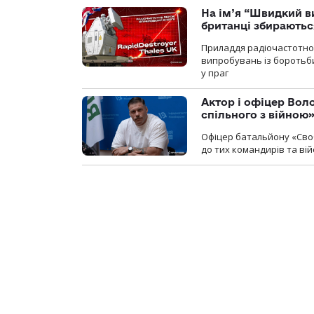
На ім’я “Швидкий в
британці збираютьс
Приладдя радіочастотної 
випробувань із боротьби
у праг
Актор і офіцер Вол
спільного з війною
Офіцер батальйону «Сво
до тих командирів та вій