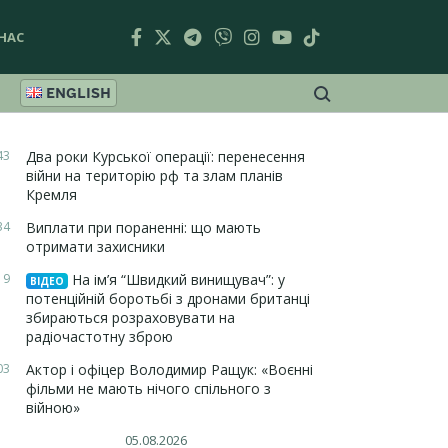
НАС
ENGLISH
43
Два роки Курської операції: перенесення
війни на територію рф та злам планів
Кремля
34
Виплати при пораненні: що мають
отримати захисники
19
На ім’я “Швидкий винищувач”: у
ВІДЕО
потенційній боротьбі з дронами британці
збираються розраховувати на
радіочастотну зброю
03
Актор і офіцер Володимир Ращук: «Воєнні
фільми не мають нічого спільного з
війною»
05.08.2026