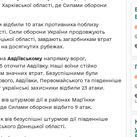
ки Харківської області, де Силами оборони
 відбили 10 атак противника поблизу
асті. Сили оборони України продовжують
цької області, завдають загарбникам втрат
я на досягнутих рубежах.
 на
Авдіївському
напрямку ворог,
б оточити Авдіївку. Наші воїни стійко
м значних втрат. Безуспішними були
ового, Авдіївки, Первомайського та південніше
 українські захисники відбили 23 атаки.
ів штурмові дії в районах Мар’їнки
 де Силами оборони відбито 9 атак.
 вів безуспішні штурмові дії південніше
ького Донецької області.