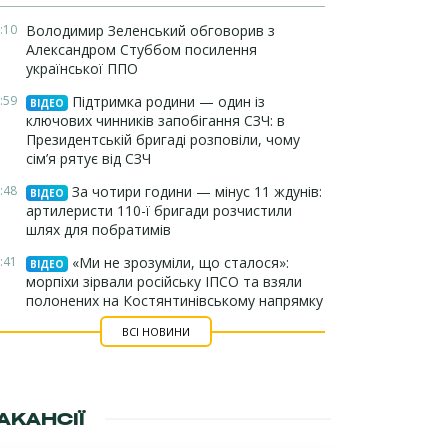
:10
Володимир Зеленський обговорив з
Александром Стуббом посилення
української ППО
:59
Підтримка родини — один із
ВІДЕО
ключових чинників запобігання СЗЧ: в
Президентській бригаді розповіли, чому
сім’я рятує від СЗЧ
:48
За чотири години — мінус 11 ждунів:
ВІДЕО
артилеристи 110-ї бригади розчистили
шлях для побратимів
:41
«Ми не зрозуміли, що сталося»:
ВІДЕО
морпіхи зірвали російську ІПСО та взяли
полонених на Костянтинівському напрямку
ВСІ НОВИНИ
АКАНСІЇ