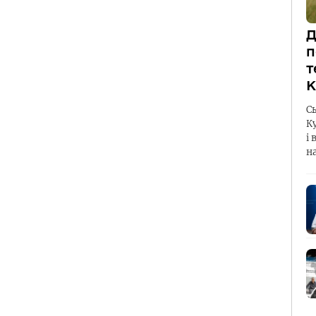
Д
п
т
К
С
К
і 
н