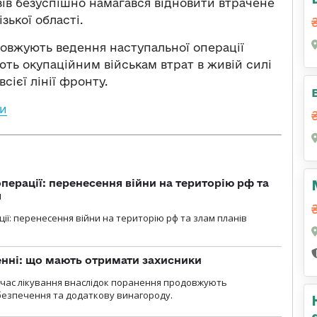
ів безуспішно намагався відновити втрачене
ької області.
овжують ведення наступальної операції
ть окупаційним військам втрат в живій силі
сієї лінії фронту.
ни
перації: перенесення війни на територію рф та
я
ції: перенесення війни на територію рф та злам планів
нні: що мають отримати захисники
д час лікування внаслідок поранення продовжують
езпечення та додаткову винагороду.