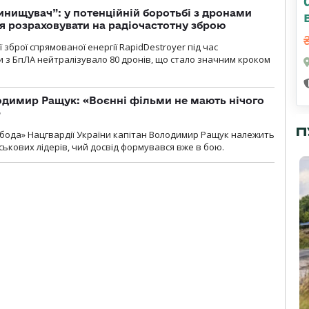
инищувач”: у потенційній боротьбі з дронами
я розраховувати на радіочастотну зброю
зброї спрямованої енергії RapidDestroyer під час
 з БпЛА нейтралізувало 80 дронів, що стало значним кроком
одимир Ращук: «Воєнні фільми не мають нічого
»
П
бода» Нацгвардії України капітан Володимир Ращук належить
ськових лідерів, чий досвід формувався вже в бою.