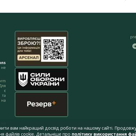
pr
ons
не
orm
Для
м є
 та
 на
 на
чити вам найкращий досвід роботи на нашому сайті. Продовжу
я файлів cookie. Детальніше про
політику використання фай