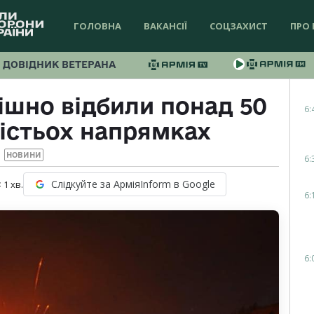
ГОЛОВНА
ВАКАНСІЇ
СОЦЗАХИСТ
ПРО 
ДОВІДНИК ВЕТЕРАНА
ішно відбили понад 50
6:
істьох напрямках
НОВИНИ
6:
Слідкуйте за АрміяInform в Google
 1
хв.
6:
6: