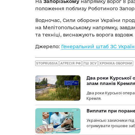
На
Запорізькому
напрямку ворог 8 раз
положення поблизу Роботиного Запоріз
Водночас, Сили оборони України прод
на Мелітопольському напрямку, завдаю
та техніці, виснажують ворога вздовж в
Джерело:
Генеральний штаб ЗС Украї
STOPRUSSIA
АГРЕСІЯ РФ
ГШ ЗСУ
ХРОНІКА ОБОРОНИ
Два роки Курської о
злам планів Кремл
Два роки Курської опера
Кремля.
Виплати при поране
Українські захисники пі
отримувати грошове заб