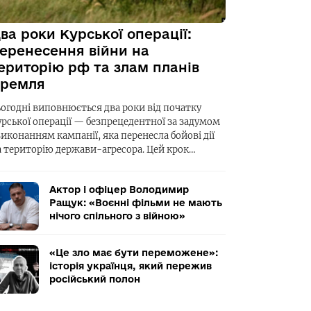
ва роки Курської операції:
еренесення війни на
ериторію рф та злам планів
ремля
ьогодні виповнюється два роки від початку
урської операції — безпрецедентної за задумом
виконанням кампанії, яка перенесла бойові дії
а територію держави-агресора. Цей крок…
Актор і офіцер Володимир
Ращук: «Воєнні фільми не мають
нічого спільного з війною»
«Це зло має бути переможене»:
історія українця, який пережив
російський полон