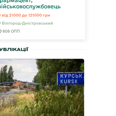
фармацевт,
військовослужбовець
від 21000 до 121000 грн
Білгород-Дністровський
808 ОПП
УБЛІКАЦІЇ