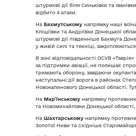
штурмові дії біля Синьківки та Іванів
відбито 4 атаки.
На
Бахмутському
напрямку наші воїни
Кліщіївки та Андріївки Донецької обл
штурмові дії південніше Бахмута Доне
у живій силі та техніці, закріплюютьс
В зоні відповідальності ОСУВ «Таврія»
за підтримки авіації, не полишає спро
тримають оборону, завдаючи окупанта
наступальні дії ворога в районах Степ
Новокалинового Донецької області. Тут
На
Мар’їнському
напрямку противник в
та Новомихайлівки Донецької області,
На
Шахтарському
напрямку противник
Золотої Ниви та східніше Старомайорс