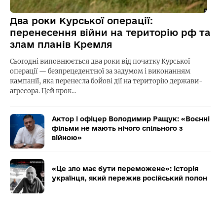
Два роки Курської операції:
перенесення війни на територію рф та
злам планів Кремля
Сьогодні виповнюється два роки від початку Курської
операції — безпрецедентної за задумом і виконанням
кампанії, яка перенесла бойові дії на територію держави-
агресора. Цей крок…
Актор і офіцер Володимир Ращук: «Воєнні
фільми не мають нічого спільного з
війною»
«Це зло має бути переможене»: історія
українця, який пережив російський полон