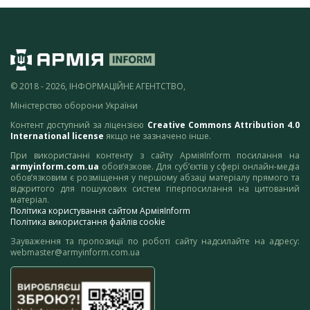
© 2018 - 2026, ІНФОРМАЦІЙНЕ АГЕНТСТВО,
Міністерство оборони України
Контент доступний за ліцензією
Creative Commons Attribution 4.0
International license
якщо не зазначено інше.
При використанні контенту з сайту АрміяInform посилання на
armyinform.com.ua
обов’язкове. Для суб’єктів у сфері онлайн-медіа
обов’язковим є розміщення у першому абзаці матеріалу прямого та
відкритого для пошукових систем гіперпосилання на цитований
матеріал.
Політика користування сайтом АрміяInform
Політика використання файлів cookie
Зауваження та пропозиції по роботі сайту надсилайте на адресу:
webmaster@armyinform.com.ua