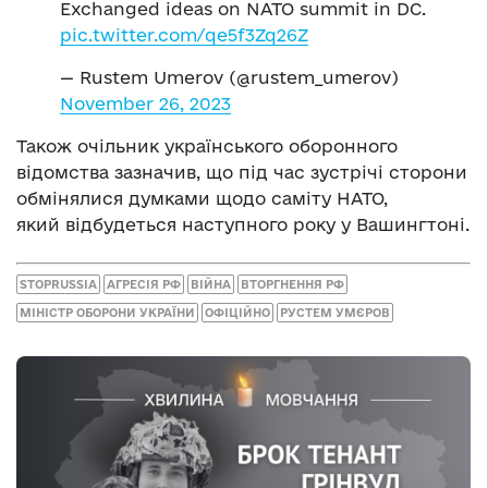
Exchanged ideas on NATO summit in DC.
pic.twitter.com/qe5f3Zq26Z
— Rustem Umerov (@rustem_umerov)
November 26, 2023
Також очільник українського оборонного
відомства зазначив, що під час зустрічі сторони
обмінялися думками щодо саміту НАТО,
який відбудеться наступного року у Вашингтоні.
STOPRUSSIA
АГРЕСІЯ РФ
ВІЙНА
ВТОРГНЕННЯ РФ
МІНІСТР ОБОРОНИ УКРАЇНИ
ОФІЦІЙНО
РУСТЕМ УМЄРОВ