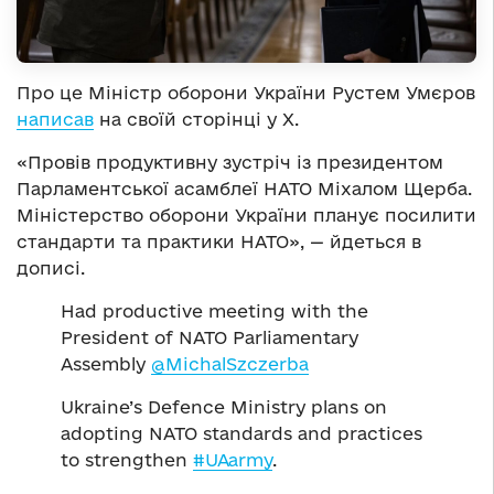
Про це Міністр оборони України Рустем Умєров
написав
на своїй сторінці у Х.
«Провів продуктивну зустріч із президентом
Парламентської асамблеї НАТО Міхалом Щерба.
Міністерство оборони України планує посилити
стандарти та практики НАТО», — йдеться в
дописі.
Had productive meeting with the
President of NATO Parliamentary
Assembly
@MichalSzczerba
Ukraine’s Defence Ministry plans on
adopting NATO standards and practices
to strengthen
#UAarmy
.