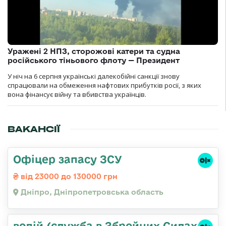
Уражені 2 НПЗ, сторожові катери та судна
російського тіньового флоту — Президент
У ніч на 6 серпня українські далекобійні санкції знову
спрацювали на обмеження нафтових прибутків росії, з яких
вона фінансує війну та вбивства українців.
ВАКАНСІЇ
Офіцер запасу ЗСУ
від 23000 до 130000 грн
Дніпро, Дніпропетровська область
водій (служба в Збройних Силах