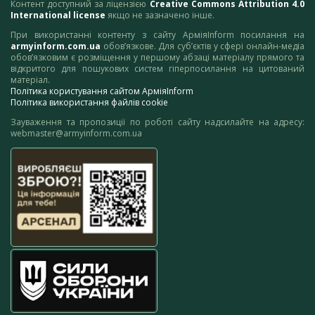
Контент доступний за ліцензією
Creative Commons Attribution 4.0
International license
якщо не зазначено інше.
При використанні контенту з сайту АрміяInform посилання на
armyinform.com.ua
обов’язкове. Для суб’єктів у сфері онлайн-медіа
обов’язковим є розміщення у першому абзаці матеріалу прямого та
відкритого для пошукових систем гіперпосилання на цитований
матеріал.
Політика користування сайтом АрміяInform
Політика використання файлів cookie
Зауваження та пропозиції по роботі сайту надсилайте на адресу:
webmaster@armyinform.com.ua