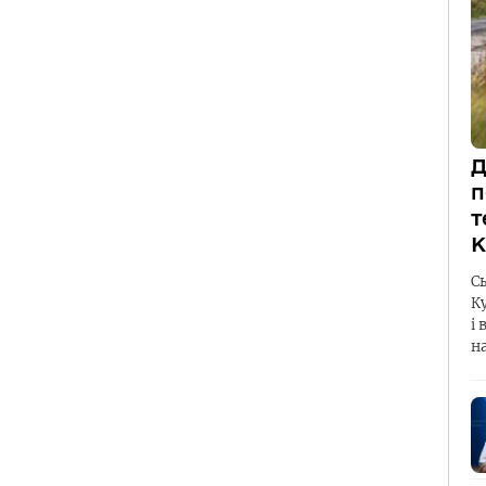
Д
п
т
К
С
К
і 
н