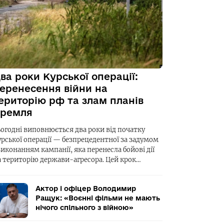
ва роки Курської операції:
еренесення війни на
ериторію рф та злам планів
ремля
ьогодні виповнюється два роки від початку
урської операції — безпрецедентної за задумом
виконанням кампанії, яка перенесла бойові дії
а територію держави-агресора. Цей крок…
Актор і офіцер Володимир
Ращук: «Воєнні фільми не мають
нічого спільного з війною»