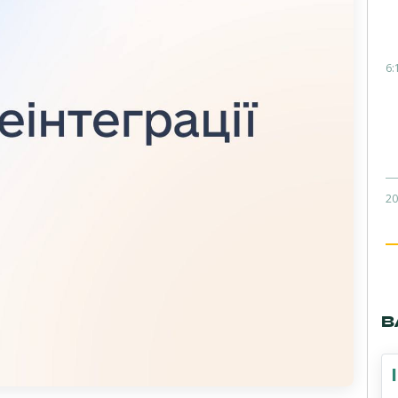
6:
20
В