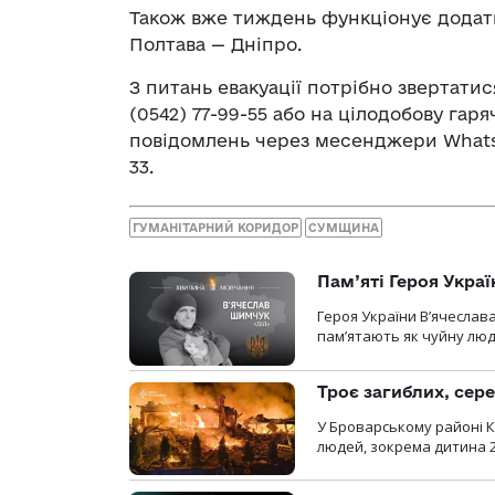
Також вже тиждень функціонує додат
Полтава — Дніпро.
З питань евакуації потрібно звертатис
(0542) 77-99-55 або на цілодобову гаряч
повідомлень через месенджери WhatsA
33.
ГУМАНІТАРНИЙ КОРИДОР
СУМЩИНА
Пам’яті Героя Укра
Героя України В’ячеслав
пам’ятають як чуйну люд
Троє загиблих, сере
У Броварському районі Ки
людей, зокрема дитина 