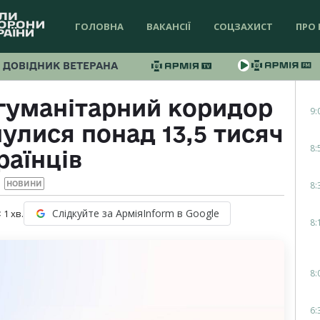
ГОЛОВНА
ВАКАНСІЇ
СОЦЗАХИСТ
ПРО 
ДОВІДНИК ВЕТЕРАНА
 гуманітарний коридор
9:
улися понад 13,5 тисяч
8:
раїнців
8:
НОВИНИ
Слідкуйте за АрміяInform в Google
 1
хв.
8:
8:
6: