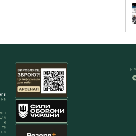
pr
ons
не
orm
Для
м є
 та
 на