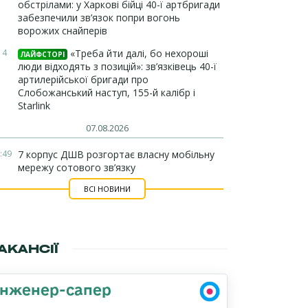
обстрілами: у Харкові бійці 40-ї артбригади
забезпечили зв’язок попри вогонь
ворожих снайперів
14
«Треба йти далі, бо нехороші
ЛАЙФСТОРІ
люди відходять з позицій»: зв’язківець 40-ї
артилерійської бригади про
Слобожанський наступ, 155-й калібр і
Starlink
07.08.2026
:49
7 корпус ДШВ розгортає власну мобільну
мережу сотового зв’язку
ВСІ НОВИНИ
АКАНСІЇ
Інженер-сапер