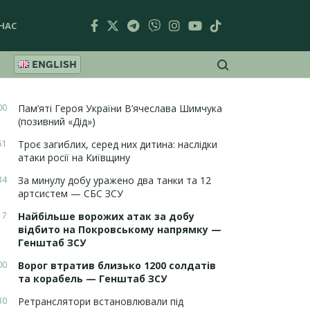
НАС
ENGLISH
00
Пам’яті Героя України В’ячеслава Шимчука
(позивний «Дід»)
51
Троє загиблих, серед них дитина: наслідки
атаки росії на Київщину
34
За минулу добу уражено два танки та 12
артсистем — СБС ЗСУ
17
Найбільше ворожих атак за добу
відбито на Покровському напрямку —
Генштаб ЗСУ
00
Ворог втратив близько 1200 солдатів
та корабель — Генштаб ЗСУ
30
Ретранслятори встановлювали під