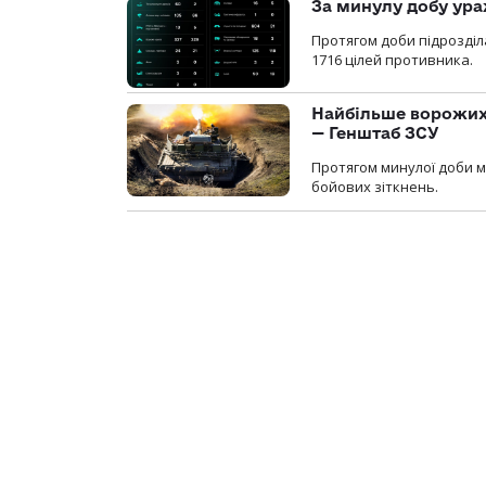
За минулу добу ура
Протягом доби підрозді
1716 цілей противника.
Найбільше ворожих 
— Генштаб ЗСУ
Протягом минулої доби м
бойових зіткнень.