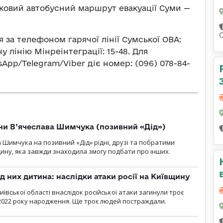
ковий автобусний маршрут евакуації Суми —
я за телефоном гарячої лінії Сумської ОВА:
у лінію Мінреінтеграції: 15-48. Для
pp/Telegram/Viber діє номер: (096) 078-84-
їни В’ячеслава Шимчука (позивний «Дід»)
а Шимчука на позивний «Дід» рідні, друзі та побратими
ину, яка завжди знаходила змогу подбати про інших.
д них дитина: наслідки атаки росії на Київщину
ївської області внаслідок російської атаки загинули троє
2022 року народження. Ще троє людей постраждали.