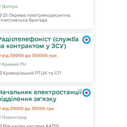
Дніпро
25 Окрема повітрянодесантна
Січеславська Бригада
Радіотелефоніст (служба
за контрактом у ЗСУ)
від 50000 до 150000 грн
Кривий Ріг
Криворізький РТЦК та СП
Начальник електростанції
відділення зв’язку
від 25000 до 35000 грн
Павлоград
Військова частина А4759