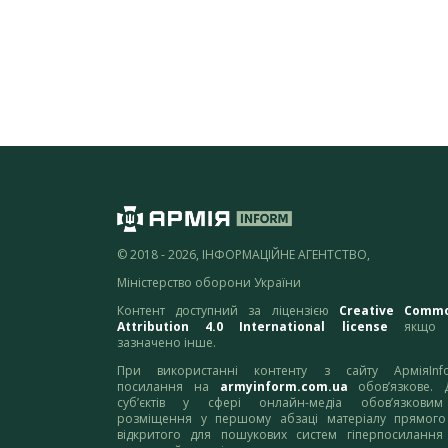
© 2018 - 2026, ІНФОРМАЦІЙНЕ АГЕНТСТВО,
Міністерство оборони України
Контент доступний за ліцензією
Creative Comm
Attribution 4.0 International license
якщо 
зазначено інше.
При використанні контенту з сайту АрміяInf
посилання на
armyinform.com.ua
обов’язкове. 
суб’єктів у сфері онлайн-медіа обов’язкови
розміщення у першому абзаці матеріалу прямого
відкритого для пошукових систем гіперпосилання