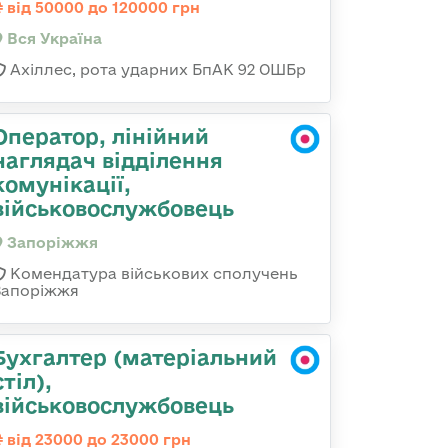
від 50000 до 120000 грн
Вся Україна
Ахіллес, рота ударних БпАК 92 ОШБр
Оператор, лінійний
наглядач відділення
комунікації,
військовослужбовець
Запоріжжя
Комендатура військових сполучень
Запоріжжя
Бухгалтер (матеріальний
стіл),
військовослужбовець
від 23000 до 23000 грн