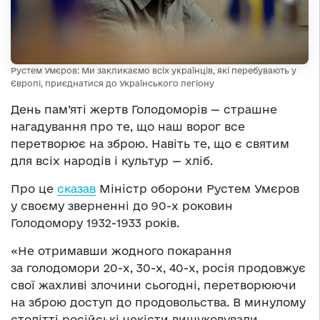
Рустем Умєров: Ми закликаємо всіх українців, які перебувають у
Європі, приєднатися до Українського легіону
День пам’яті жертв Голодоморів — страшне
нагадування про те, що наш ворог все
перетворює на зброю. Навіть те, що є святим
для всіх народів і культур — хліб.
Про це
сказав
Міністр оборони Рустем Умєров
у своєму зверненні до 90-х роковин
Голодомору 1932-1933 років.
«Не отримавши жодного покарання
за голодомори 20-х, 30-х, 40-х, росія продовжує
свої жахливі злочини сьогодні, перетворюючи
на зброю доступ до продовольства. В минулому
столітті російські чекісти вишуковували