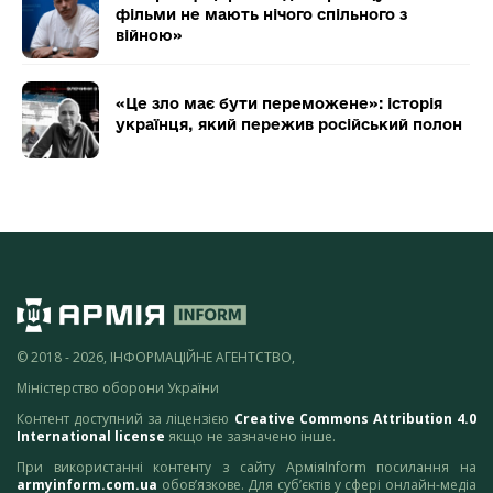
фільми не мають нічого спільного з
війною»
«Це зло має бути переможене»: історія
українця, який пережив російський полон
© 2018 - 2026, ІНФОРМАЦІЙНЕ АГЕНТСТВО,
Міністерство оборони України
Контент доступний за ліцензією
Creative Commons Attribution 4.0
International license
якщо не зазначено інше.
При використанні контенту з сайту АрміяInform посилання на
armyinform.com.ua
обов’язкове. Для суб’єктів у сфері онлайн-медіа