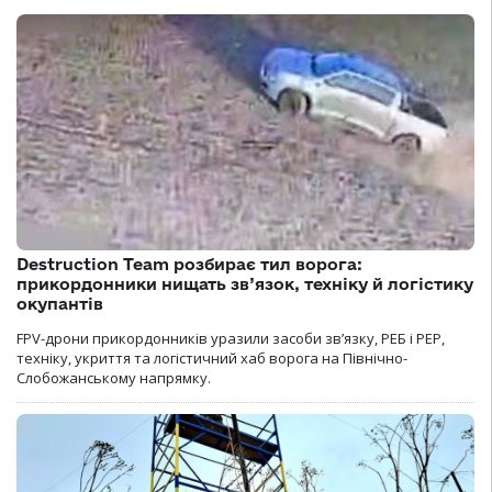
Destruction Team розбирає тил ворога:
прикордонники нищать зв’язок, техніку й логістику
окупантів
FPV-дрони прикордонників уразили засоби зв’язку, РЕБ і РЕР,
техніку, укриття та логістичний хаб ворога на Північно-
Слобожанському напрямку.