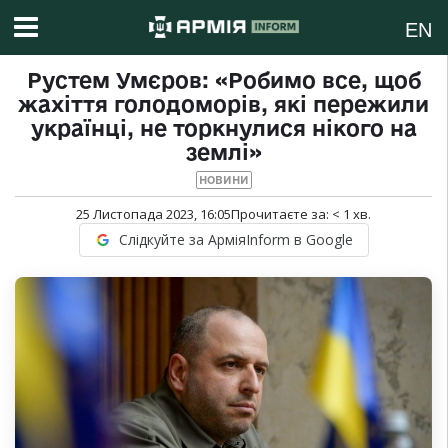
EN
Рустем Умєров: «Робимо все, щоб
жахіття голодоморів, які пережили
українці, не торкнулися нікого на
землі»
НОВИНИ
25 Листопада 2023, 16:05
Прочитаєте за:
< 1
хв.
Слідкуйте за АрміяInform в Google