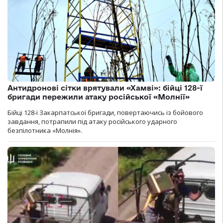
Антидронові сітки врятували «Хамві»: бійці 128-ї
бригади пережили атаку російської «Молнії»
Бійці 128-ї Закарпатської бригади, повертаючись із бойового
завдання, потрапили під атаку російського ударного
безпілотника «Молнія».