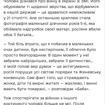
Чоловік дізнався про війну в Україні зі ЗМІ. Його
обурювали ті щоденні звірства, що відбувалися
в нашій державі — це здавалося неможливим
у 21 столітті. Але останньою краплею стала
фотографія маленької дівчинки років 5-6, яка
обіймала надгробок своєї матері. росіяни вбили
обох її батьків…
— Той біль втрати, що я побачив в маленьких
очах дитини, був нестерпним, її обличчя було
просто безпорадним. В один момент у неї
забрали найрідніших, забрали її дитинство…
У моїй голові вир думок — це антигуманно,
росія порушує усі світові порядки та Женевську
конвенцію. Сам факт того, що страждають
жінки, діти та мирні жителі — жахливо, і винні
мають бути покарані, — розповідає «Баба».
Тож спостерігати за війною з іншого
континенту чоловік більше не міг. Після