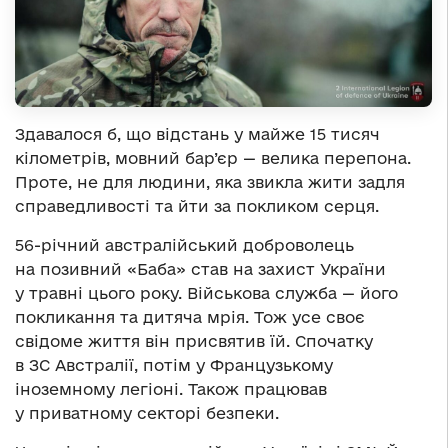
Здавалося б, що відстань у майже 15 тисяч
кілометрів, мовний бар’єр — велика перепона.
Проте, не для людини, яка звикла жити задля
справедливості та йти за покликом серця.
56-річний австралійський доброволець
на позивний «Баба» став на захист України
у травні цього року. Військова служба — його
покликання та дитяча мрія. Тож усе своє
свідоме життя він присвятив їй. Спочатку
в ЗС Австралії, потім у Французькому
іноземному легіоні. Також працював
у приватному секторі безпеки.