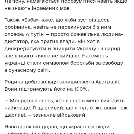
Легіону, намагаються порозумітися навіть якщо
не знають іноземних мов.
Також «Баба» каже, що якби зустрів десь
росіянина, навіть не перекинувся б з ним
словом. А путін — просто божевільна людина-
диктатор, яка прагне влади. Він хотів
дискредитувати й знищити Україну і її народ,
але в нього нічого не вийшло. Натомість
українці стали символом боротьби за свободу
в сучасному світі.
Родина добровольця залишилася в Австралії.
Вони підтримують його на 100%.
— Мої рідні знають, хто я і що в мене виходить
найкраще. Я щасливий, що я тут, отже вони теж
щасливі, — зазначив військовий.
Наостанок він додав, що українські люди
неймовірні і в його планах після перемоги