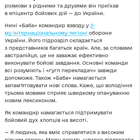
розмови з рідними та друзями він приїхав
в епіцентр бойових дій — до України.
Нині «Баба» командир взводу у
2-
му Інтернаціональному легіоні
оборони
України. Його підрозділ складається
з представників багатьох країн. Але, за словами
австралійця, це не заважає ефективно
виконувати бойові завдання. Основні команди
всі розуміють і «гугл перекладач» завжди
допоможе. Також «Баба» намагається
запам’ятовувати нові слова. Каже, що володіння
трьома мовами сприяє швидкому опануванню
новим лексиконом.
Як командир намагається підтримувати
бойовий дух хлопців на висоті.
— Я людина, яка вміє справлятися з високим
рівнем стресу. Можу досить швидко відвертати