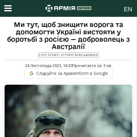
EN
Ми тут, щоб знищити ворога та
допомогти Україні вистояти у
боротьбі з росією — доброволець з
Австралії
LIFE STORY: ІСТОРІЇ ВІЙСЬКОВИХ
24 Листопада 2023, 14:20
Прочитаєте за:
3
хв.
Слідкуйте за АрміяInform в Google