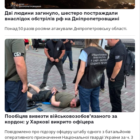
Дві людини загинуло, шестеро постраждали
внаслідок обстрілів рф на Дніпропетровщині
Понад 50 разів росіяни атакували Дніпропетровську області.
Пообіцяв вивезти військовозобов’язаного за
кордон: у Харкові викрито офіцера
Повідомлено про підозру офіцеру штабу одного з батальйонів
оперативного призначення Національної гвардії України за ч. 3