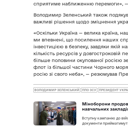
сприятиме наближенню перемоги», — 
Володимир Зеленський також подякув
важливі рішення щодо зміцнення укра
«Оскільки Україна — велика країна, н
ми впевнені, що посилення наших с
інвестицією в безпеку, завдяки якій 
кількість ресурсів у довгостроковій пе
більше половини окупованої росією зе
флот із більшої частини Чорного моря.
росію зі свого неба», — резюмував Пр
ВОЛОДИМИР ЗЕЛЕНСЬКИЙ
ППО ЗСУ
ПРЕЗИДЕНТ УКРА
Міноборони продов
навчальних закладі
Вступну кампанію до вій
документи прийматимуть 