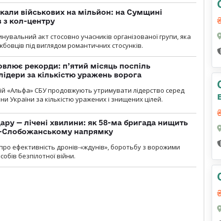
укали військових на мільйон: на Сумщині
 з кол-центру
нувальний акт стосовно учасників організованої групи, яка
бовців під виглядом романтичних стосунків.
влює рекорди: п’ятий місяць поспіль
лідери за кількістю уражень ворога
цій «Альфа» СБУ продовжують утримувати лідерство серед
ни України за кількістю уражених і знищених цілей.
ару — лічені хвилини: як 58-ма бригада нищить
о-Слобожанському напрямку
и про ефективність дронів-«ждунів», боротьбу з ворожими
обів безпілотної війни.