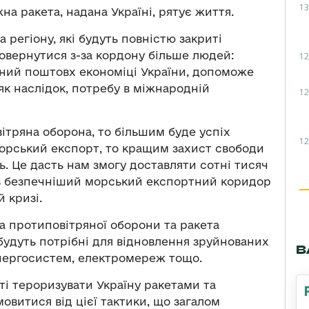
13
а ракета, надана Україні, рятує життя.
а регіону, які будуть повністю закриті
вернутися з-за кордону більше людей:
12
чний поштовх економіці України, допоможе
к наслідок, потребу в міжнародній
12
ітряна оборона, то більшим буде успіх
12
морський експорт, то кращим захист свободи
ь. Це дасть нам змогу доставляти сотні тисяч
з безпечніший морський експортний коридор
 кризі.
а протиповітряної оборони та ракета
 будуть потрібні для відновлення зруйнованих
В
енергосистем, електромереж тощо.
ті тероризувати Україну ракетами та
овитися від цієї тактики, що загалом