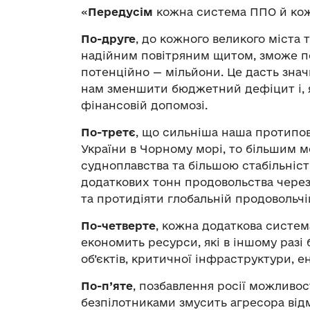
«
Передусім
кожна система ППО й кожн
По-друге
, до кожного великого міста т
надійним повітряним щитом, зможе по
потенційно — мільйони. Це дасть зна
нам зменшити бюджетний дефіцит і, я
фінансовій допомозі.
По-третє
, що сильніша наша протипов
України в Чорному морі, то більшим 
судноплавства та більшою стабільніст
додаткових тонн продовольства чере
та протидіяти глобальній продовольчій
По-четверте
, кожна додаткова систем
економить ресурси, які в іншому разі
об’єктів, критичної інфраструктури, 
По-п’яте
, позбавлення росії можливос
безпілотниками змусить агресора відм