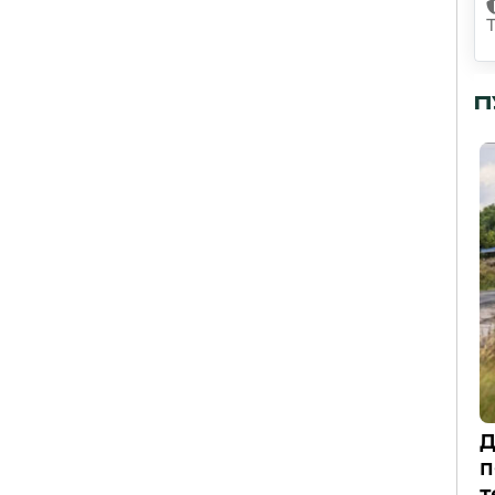
П
Д
п
т