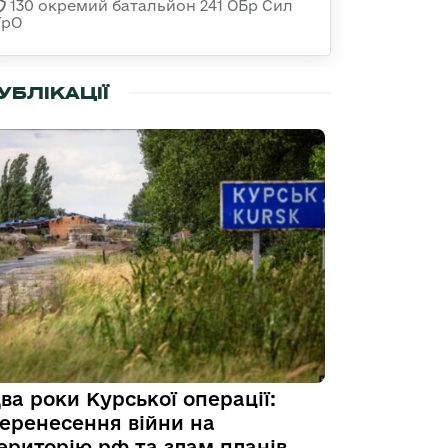
130 окремий батальйон 241 ОБр Сил
ТрО
УБЛІКАЦІЇ
ва роки Курської операції:
еренесення війни на
ериторію рф та злам планів