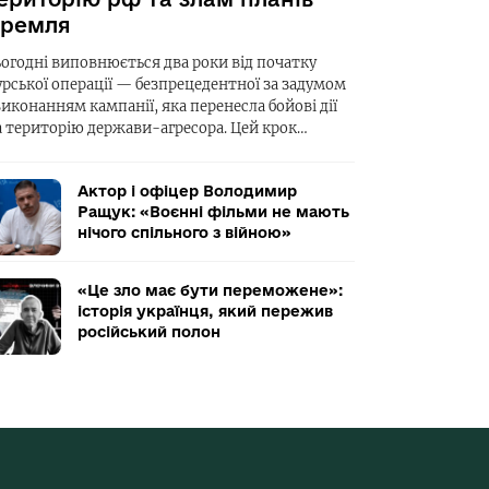
ремля
ьогодні виповнюється два роки від початку
урської операції — безпрецедентної за задумом
виконанням кампанії, яка перенесла бойові дії
а територію держави-агресора. Цей крок…
Актор і офіцер Володимир
Ращук: «Воєнні фільми не мають
нічого спільного з війною»
«Це зло має бути переможене»:
історія українця, який пережив
російський полон