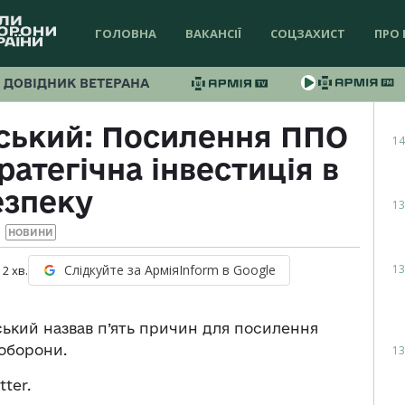
ГОЛОВНА
ВАКАНСІЇ
СОЦЗАХИСТ
ПРО 
ДОВІДНИК ВЕТЕРАНА
ський: Посилення ППО
14
атегічна інвестиція в
езпеку
13
НОВИНИ
13
Слідкуйте за АрміяInform в Google
:
2
хв.
ький назвав п’ять причин для посилення
 оборони.
13
tter.