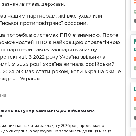
зазначив глава держави.
ав нашим партнерам, які вже ухвалили
їнської протиповітряної оборони.
аша потреба в системах ППО є значною. Проте
проможностей ППО є найкращою стратегічною
наші партнери також заощадять значну
рспективі. З 2022 року Україна звільнила
млі. У 2023 році Україна вигнала російський
 2024 рік має стати роком, коли Україна скине
езидент України.
ЇНИ
жило вступну кампанію до військових
в
ськових навчальних закладів у 2026 році продовжено—
до 20 серпня, а зарахування завершать до кінця місяця.