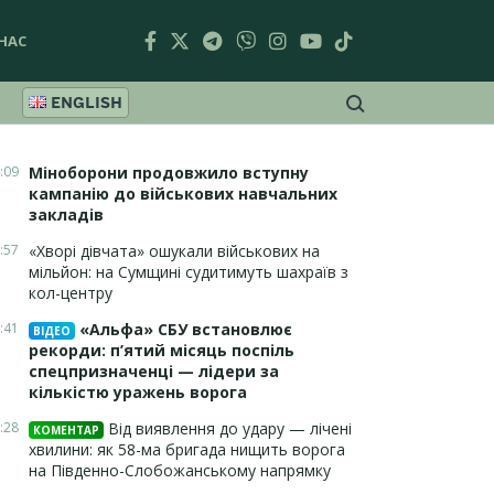
НАС
ENGLISH
:09
Міноборони продовжило вступну
кампанію до військових навчальних
закладів
:57
«Хворі дівчата» ошукали військових на
мільйон: на Сумщині судитимуть шахраїв з
кол-центру
:41
«Альфа» СБУ встановлює
ВІДЕО
рекорди: п’ятий місяць поспіль
спецпризначенці — лідери за
кількістю уражень ворога
:28
Від виявлення до удару — лічені
КОМЕНТАР
хвилини: як 58-ма бригада нищить ворога
на Південно-Слобожанському напрямку