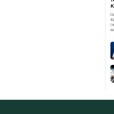
К
С
К
і 
н