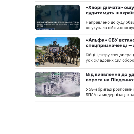
«Хворі дівчата» ош
судитимуть шахраїв
Направлено до суду обви
ошукувала військовослуж
«Альфа» СБУ встано
спецпризначенці — 
Бійці Центру спецопера
усіх складових Сил оборо
Від виявлення до уд
ворога на Південн
У 58-й бригаді розповіл
БПЛА та модернізацію зас