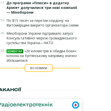
:11
До програми «Плюси» в додатку
Армія+ долучилися три нові компанії
— Міноборони
:56
По $15 тисяч за перетин кордону: на
Житомирщині викрито організатора схеми
:43
Міноборони України підтримало запуск
Консультативної мережі громадянського
суспільства Україна—НАТО
:38
«20 кілометрів в обидва боки»:
КОМЕНТАР
кілзона на Куп’янському напрямку значно
збільшилася
ВСІ НОВИНИ
АКАНСІЇ
Радіоелектротехнік