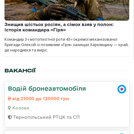
Знищив шістьох росіян, а сімох взяв у полон:
історія командира «Гіря»
Командир 3-ї мотопіхотної роти 43-ї окремої механізованої
бригади Олексій із позивним «Гіря» захищає Харківщину — край,
де народився та виріс.
ВАКАНСІЇ
Водій бронеавтомобіля
від 21000 до 120000 грн
Козова
Тернопільський РТЦК та СП