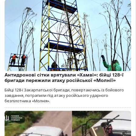
Антидронові сітки врятували «Хамві»: бійці 128-ї
бригади пережили атаку російської «Молнії»
Бійці 128-ї Закарпатської бригади, повертаючись із бойового
завдання, потрапили під атаку російського ударного
безпілотника «Молнія».