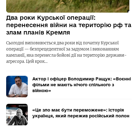
Два роки Курської операції:
перенесення війни на територію рф та
злам планів Кремля
Сьогодні виповнюється два роки від початку Курської
операції — безпрецедентної за задумом і виконанням
кампанії, яка перенесла бойові дії на територію держави-
агресора. Цей крок…
Актор і офіцер Володимир Ращук: «Воєнні
фільми не мають нічого спільного з
війною»
«Це зло має бути переможене»: історія
українця, який пережив російський полон