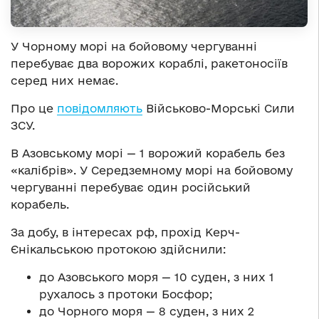
У Чорному морі на бойовому чергуванні
перебуває два ворожих кораблі, ракетоносіїв
серед них немає.
Про це
повідомляють
Військово-Морські Сили
ЗСУ.
В Азовському морі — 1 ворожий корабель без
«калібрів». У Середземному морі на бойовому
чергуванні перебуває один російський
корабель.
За добу, в інтересах рф, прохід Керч-
Єнікальською протокою здійснили:
до Азовського моря — 10 суден, з них 1
рухалось з протоки Босфор;
до Чорного моря — 8 суден, з них 2