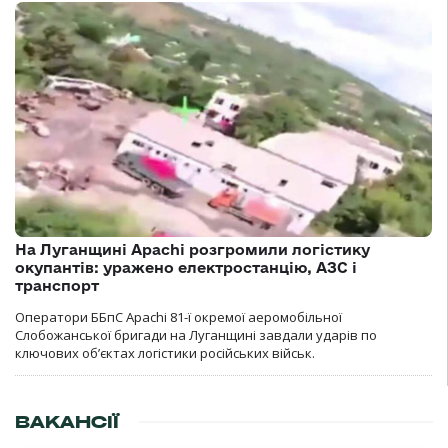
На Луганщині Apachi розгромили логістику
окупантів: уражено електростанцію, АЗС і
транспорт
Оператори ББпС Apachi 81-ї окремої аеромобільної
Слобожанської бригади на Луганщині завдали ударів по
ключових об’єктах логістики російських військ.
ВАКАНСІЇ