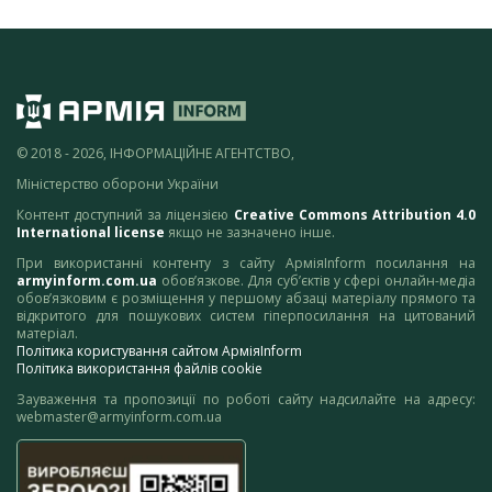
© 2018 - 2026, ІНФОРМАЦІЙНЕ АГЕНТСТВО,
Міністерство оборони України
Контент доступний за ліцензією
Creative Commons Attribution 4.0
International license
якщо не зазначено інше.
При використанні контенту з сайту АрміяInform посилання на
armyinform.com.ua
обов’язкове. Для суб’єктів у сфері онлайн-медіа
обов’язковим є розміщення у першому абзаці матеріалу прямого та
відкритого для пошукових систем гіперпосилання на цитований
матеріал.
Політика користування сайтом АрміяInform
Політика використання файлів cookie
Зауваження та пропозиції по роботі сайту надсилайте на адресу:
webmaster@armyinform.com.ua