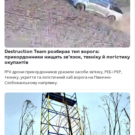
Destruction Team розбирає тил ворога:
прикордонники нищать зв’язок, техніку й логістику
окупантів
FPV-дрони прикордонників уразили засоби зв’язку, РЕБ і РЕР,
техніку, укриття та логістичний хаб ворога на Північно-
Слобожанському напрямку.