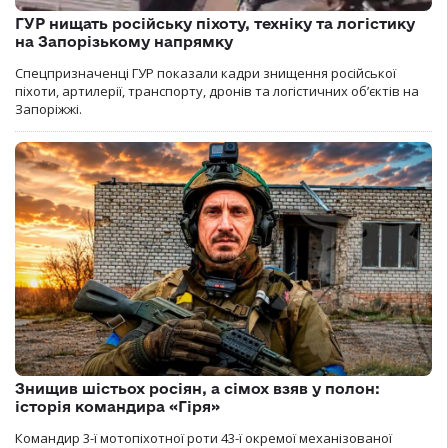
ГУР нищать російську піхоту, техніку та логістику
на Запорізькому напрямку
Спецпризначенці ГУР показали кадри знищення російської
піхоти, артилерії, транспорту, дронів та логістичних об’єктів на
Запоріжжі.
Знищив шістьох росіян, а сімох взяв у полон:
історія командира «Гіря»
Командир 3-ї мотопіхотної роти 43-ї окремої механізованої