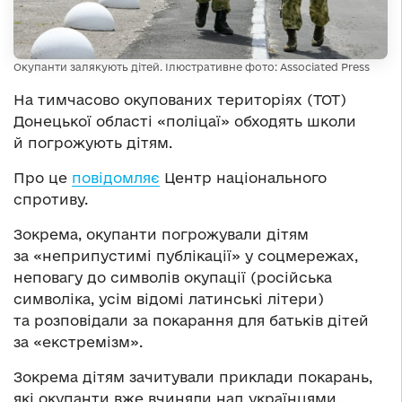
Окупанти залякують дітей. Ілюстративне фото: Associated Press
На тимчасово окупованих територіях (ТОТ)
Донецької області «поліцаї» обходять школи
й погрожують дітям.
Про це
повідомляє
Центр національного
спротиву.
Зокрема, окупанти погрожували дітям
за «неприпустимі публікації» у соцмережах,
неповагу до символів окупації (російська
символіка, усім відомі латинські літери)
та розповідали за покарання для батьків дітей
за «екстремізм».
Зокрема дітям зачитували приклади покарань,
які окупанти вже вчиняли над українцями.