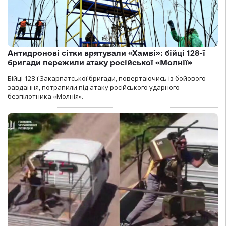
Антидронові сітки врятували «Хамві»: бійці 128-ї
бригади пережили атаку російської «Молнії»
Бійці 128-ї Закарпатської бригади, повертаючись із бойового
завдання, потрапили під атаку російського ударного
безпілотника «Молнія».