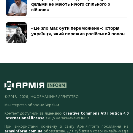
фільми не мають нічого спільного з
війною»
«Це зло має бути переможене»: історія
українця, який пережив російський полон
© 2018 - 2026, ІНФОРМАЦІЙНЕ АГЕНТСТВО,
Міністерство оборони України
Контент доступний за ліцензією
Creative Commons Attribution 4.0
International license
якщо не зазначено інше.
При використанні контенту з сайту АрміяInform посилання на
armyinform.com.ua
обов’язкове. Для суб’єктів у сфері онлайн-медіа