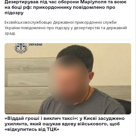
Дезертирував під час оборони Маріуполя та воює
на боці рф: прикордоннику повідомлено про
підозру
Ексвійськовослужбовцю Державної прикордонної служби
України повідомлено про підозру у дезертирстві та державній
зраді.
«Віддай гроші і виклич таксі»: у Києві засуджено
ухилянта, який ошукав вдову військового, щоб
«відкупитись від ТЦК»