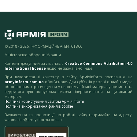
© 2018 - 2026, ІНФОРМАЦІЙНЕ АГЕНТСТВО,
Міністерство оборони України
Контент доступний за ліцензією
Creative Commons Attribution 4.0
International license
якщо не зазначено інше.
При використанні контенту з сайту АрміяInform посилання на
armyinform.com.ua
обов’язкове. Для суб’єктів у сфері онлайн-медіа
обов’язковим є розміщення у першому абзаці матеріалу прямого та
відкритого для пошукових систем гіперпосилання на цитований
матеріал.
Політика користування сайтом АрміяInform
Політика використання файлів cookie
Зауваження та пропозиції по роботі сайту надсилайте на адресу:
webmaster@armyinform.com.ua