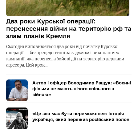
Два роки Курської операції:
перенесення війни на територію рф та
злам планів Кремля
Сьогодні виповнюється два роки від початку Курської
операції — безпрецедентної за задумом і виконанням
кампанії, яка перенесла бойові дії на територію держави-
агресора. Цей крок…
Актор і офіцер Володимир Ращук: «Воєнні
фільми не мають нічого спільного з
війною»
«Це зло має бути переможене»: історія
українця, який пережив російський полон