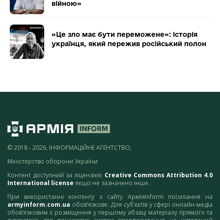
війною»
«Це зло має бути переможене»: історія
українця, який пережив російський полон
© 2018 - 2026, ІНФОРМАЦІЙНЕ АГЕНТСТВО,
Міністерство оборони України
Контент доступний за ліцензією
Creative Commons Attribution 4.0
International license
якщо не зазначено інше.
При використанні контенту з сайту АрміяInform посилання на
armyinform.com.ua
обов’язкове. Для суб’єктів у сфері онлайн-медіа
обов’язковим є розміщення у першому абзаці матеріалу прямого та