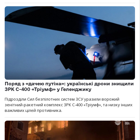
Поряд з «дачею путіна»: українські дрони знищили
ЗРК С-400 «Тріумф» у Геленджику
Підрозділи Сил безпілотних систем ЗСУ уразили ворожий
зенітний-ракетний комплекс ЗРК С-400 «Тріумф», та низку інших
важливих цілей противника.