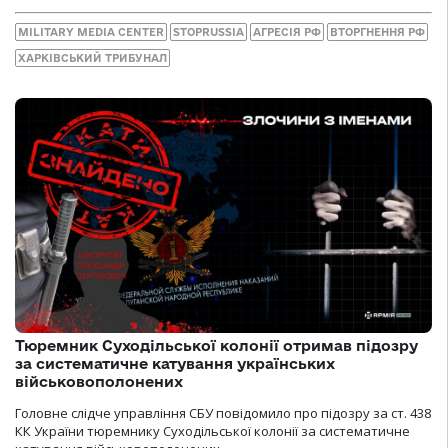
MILITARY MEDIA CENTER
STOPRUSSIA
АГРЕСІЯ РФ
ВТОРГНЕННЯ РФ
ХАРКІВСЬКИЙ ТРИБУНАЛ
Тюремник Суходільської колонії отримав підозру
за систематичне катування українських
військовополонених
Головне слідче управління СБУ повідомило про підозру за ст. 438
КК України тюремнику Суходільської колонії за систематичне