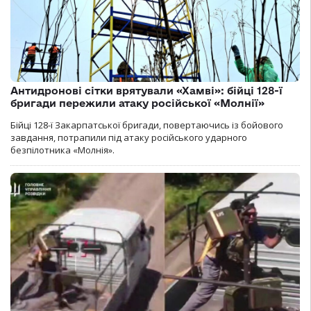
Антидронові сітки врятували «Хамві»: бійці 128-ї
бригади пережили атаку російської «Молнії»
Бійці 128-ї Закарпатської бригади, повертаючись із бойового
завдання, потрапили під атаку російського ударного
безпілотника «Молнія».