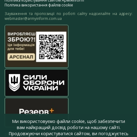
Політика користування сайтом АрміяInform
Політика використання файлів cookie
Зауваження та пропозиції по роботі сайту надсилайте на адресу:
webmaster@armyinform.com.ua
Ми використовуємо файли cookie, щоб забезпечити
вам найкращий досвід роботи на нашому сайті.
Продовжуючи користуватися сайтом, ви погоджуєтесь
press@armyinform.com.ua