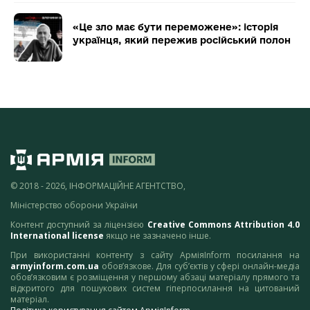
«Це зло має бути переможене»: історія
українця, який пережив російський полон
© 2018 - 2026, ІНФОРМАЦІЙНЕ АГЕНТСТВО,
Міністерство оборони України
Контент доступний за ліцензією
Creative Commons Attribution 4.0
International license
якщо не зазначено інше.
При використанні контенту з сайту АрміяInform посилання на
armyinform.com.ua
обов’язкове. Для суб’єктів у сфері онлайн-медіа
обов’язковим є розміщення у першому абзаці матеріалу прямого та
відкритого для пошукових систем гіперпосилання на цитований
матеріал.