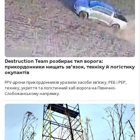
Destruction Team розбирає тил ворога:
прикордонники нищать зв’язок, техніку й логістику
окупантів
FPV-дрони прикордонників уразили засоби зв’язку, РЕБ і РЕР,
техніку, укриття та логістичний хаб ворога на Північно-
Слобожанському напрямку.