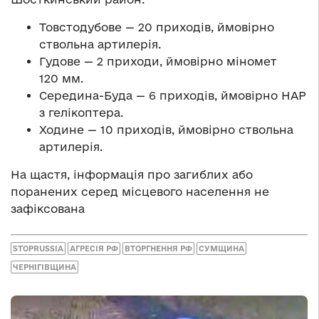
Товстодубове — 20 приходів, ймовірно
ствольна артилерія.
Гудове — 2 приходи, ймовірно міномет
120 мм.
Середина-Буда — 6 приходів, ймовірно НАР
з гелікоптера.
Ходине — 10 приходів, ймовірно ствольна
артилерія.
На щастя, інформація про загиблих або
поранених серед місцевого населення не
зафіксована
STOPRUSSIA
АГРЕСІЯ РФ
ВТОРГНЕННЯ РФ
СУМЩИНА
ЧЕРНІГІВЩИНА