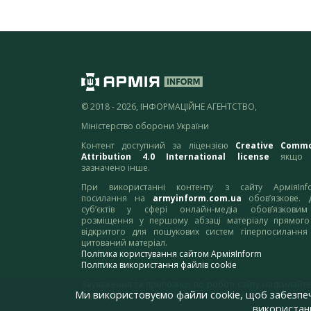
© 2018 - 2026, ІНФОРМАЦІЙНЕ АГЕНТСТВО,
Міністерство оборони України
Контент доступний за ліцензією
Creative Comm
Attribution 4.0 International license
якщо 
зазначено інше.
При використанні контенту з сайту АрміяInf
посилання на
armyinform.com.ua
обов’язкове. 
суб’єктів у сфері онлайн-медіа обов’язкови
розміщення у першому абзаці матеріалу прямого
відкритого для пошукових систем гіперпосилання
цитований матеріал.
Політика користування сайтом АрміяInform
Політика використання файлів cookie
Зауваження та пропозиції по роботі сайту надсилайте
Ми використовуємо файли cookie, щоб забезпе
адресу:
webmaster@armyinform.com.ua
використанн