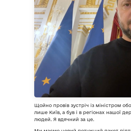
Щойно провів зустріч із міністром обо
лише Київ, а був і в регіонах нашої д
людей. Я вдячний за це.
Ми маємо новий потужний пакет підт