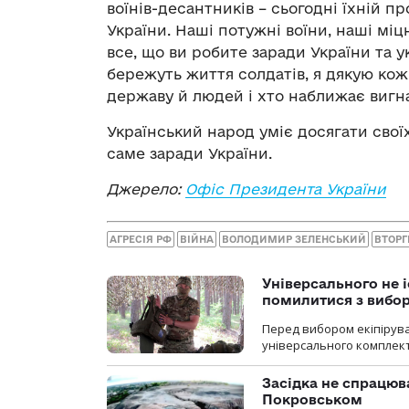
воїнів-десантників – сьогодні їхній 
України. Наші потужні воїни, наші міц
все, що ви робите заради України та у
бережуть життя солдатів, я дякую ко
державу й людей і хто наближає вигна
Український народ уміє досягати своїх
саме заради України.
Джерело:
Офіс Президента України
АГРЕСІЯ РФ
ВІЙНА
ВОЛОДИМИР ЗЕЛЕНСЬКИЙ
ВТОРГ
Універсального не і
помилитися з вибо
Перед вибором екіпірув
універсального комплекту,
Засідка не спрацюв
Покровськом