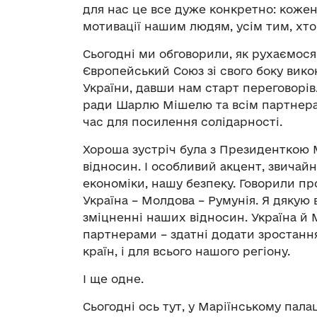
для нас це все дуже конкретно: кожен
мотивації нашим людям, усім тим, хто
Сьогодні ми обговорили, як рухаємося,
Європейський Союз зі свого боку вико
України, давши нам старт переговорі
ради Шарлю Мішелю та всім партнерам
час для посилення солідарності.
Хороша зустріч була з Президенткою 
відносин. І особливий акцент, звичай
економіки, нашу безпеку. Говорили пр
Україна – Молдова – Румунія. Я дякую 
зміцненні наших відносин. Україна й
партнерами – здатні додати зростання
країн, і для всього нашого регіону.
І ще одне.
Сьогодні ось тут, у Маріїнському пал