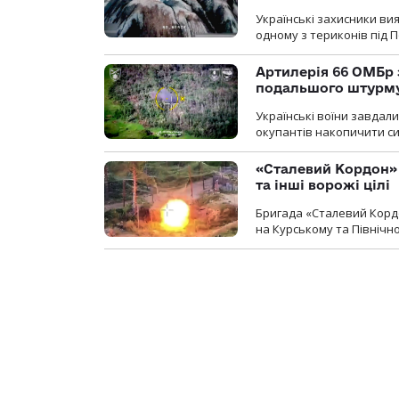
Українські захисники вия
одному з териконів під 
Артилерія 66 ОМБр 
подальшого штурм
Українські воїни завдал
окупантів накопичити с
«Сталевий Кордон»
та інші ворожі цілі
Бригада «Сталевий Кордо
на Курському та Північ