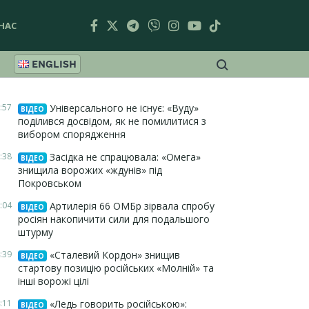
НАС
ENGLISH
:57
Універсального не існує: «Вуду»
ВІДЕО
поділився досвідом, як не помилитися з
вибором спорядження
:38
Засідка не спрацювала: «Омега»
ВІДЕО
знищила ворожих «ждунів» під
Покровськом
:04
Артилерія 66 ОМБр зірвала спробу
ВІДЕО
росіян накопичити сили для подальшого
штурму
:39
«Сталевий Кордон» знищив
ВІДЕО
стартову позицію російських «Молній» та
інші ворожі цілі
:11
«Ледь говорить російською»:
ВІДЕО