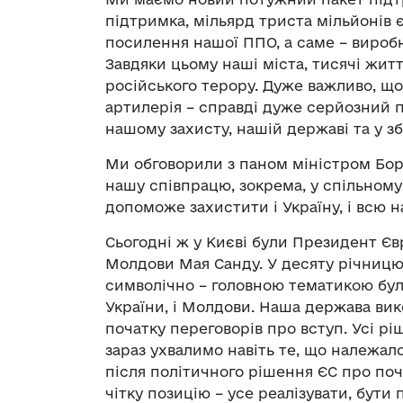
підтримка, мільярд триста мільйонів єв
посилення нашої ППО, а саме – виробн
Завдяки цьому наші міста, тисячі жит
російського терору. Дуже важливо, що
артилерія – справді дуже серйозний п
нашому захисту, нашій державі та у з
Ми обговорили з паном міністром Бор
нашу співпрацю, зокрема, у спільному
допоможе захистити і Україну, і всю 
Сьогодні ж у Києві були Президент Є
Молдови Мая Санду. У десяту річницю
символічно – головною тематикою була
України, і Молдови. Наша держава вик
початку переговорів про вступ. Усі ріш
зараз ухвалимо навіть те, що належал
після політичного рішення ЄС про поч
чітку позицію – усе реалізувати, бути