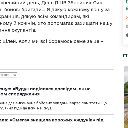
професійний день, День ДШВ Збройних Сил
ні бойові бригади… Я дякую кожному воїну за
країнців, дякую всім командирам, які
жному й кожній, хто допомагає захищати нашу
ння окупантів.
 цілей. Коли ми всі боремось саме за це –
П
НЕННЯ РФ
снує: «Вуду» поділився досвідом, як не
ром спорядження
ання для виконання бойових завдань варто пам’ятати, що
 який підійде всім, не існує.
ала: «Омега» знищила ворожих «ждунів» під