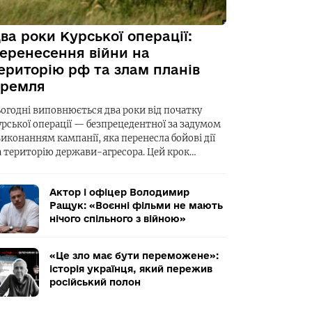
ва роки Курської операції:
еренесення війни на
ериторію рф та злам планів
ремля
ьогодні виповнюється два роки від початку
урської операції — безпрецедентної за задумом
виконанням кампанії, яка перенесла бойові дії
а територію держави-агресора. Цей крок…
Актор і офіцер Володимир
Ращук: «Воєнні фільми не мають
нічого спільного з війною»
«Це зло має бути переможене»:
історія українця, який пережив
російський полон