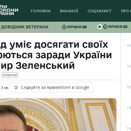
ГОЛОВНА
ВАКАНСІЇ
СОЦЗАХИСТ
ПРО 
ДОВІДНИК ВЕТЕРАНА
д уміє досягати своїх
15
орються заради України
ир Зеленський
15
НОВИНИ
15
Слідкуйте за АрміяInform в Google
:
3
хв.
14
14