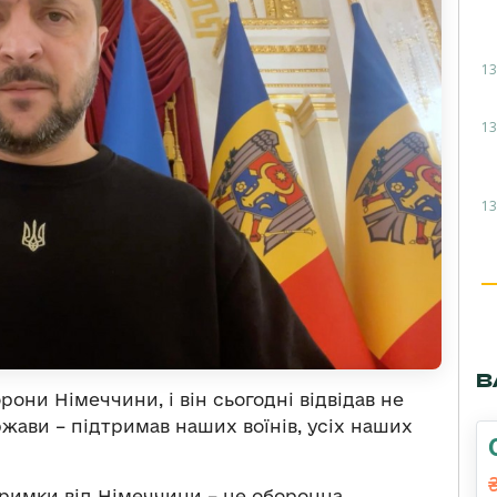
13
13
13
В
рони Німеччини, і він сьогодні відвідав не
ержави – підтримав наших воїнів, усіх наших
римки від Німеччини – це оборонна