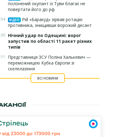
полонений окупант із Туви благає не
повертати його до рф
:54
Рій «Баракуд» зірвав ротацію
ВІДЕО
противника, знищивши ворожий десант
:30
Нічний удар по Одещині: ворог
запустив по області 11 ракет різних
типів
:11
Представниця ЗСУ Поліна Халькевич —
переможницею Кубка Європи зі
скелелазіння
ВСІ НОВИНИ
АКАНСІЇ
Стрілець
від 23000 до 173000 грн