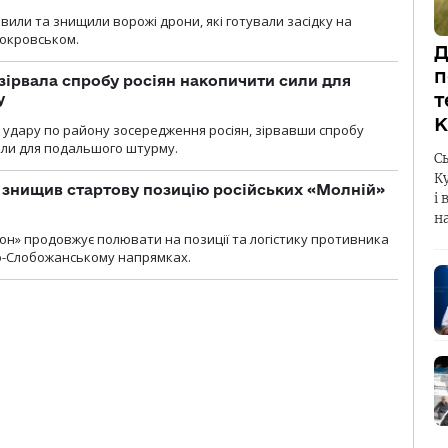
вили та знищили ворожі дрони, які готували засідку на
Покровськом.
Д
п
зірвала спробу росіян накопичити сили для
т
у
К
и удару по району зосередження росіян, зірвавши спробу
или для подальшого штурму.
С
К
 знищив стартову позицію російських «Молній»
і 
н
н» продовжує полювати на позиції та логістику противника
но-Слобожанському напрямках.