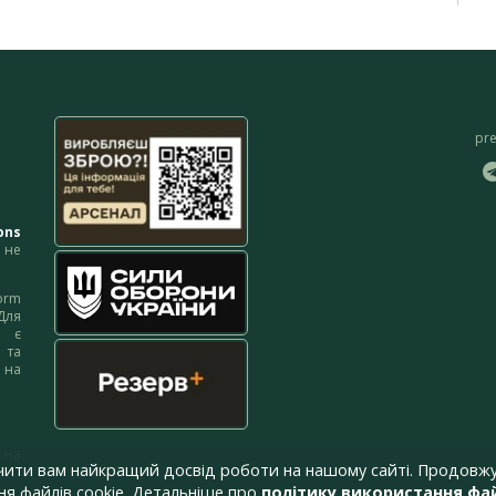
pr
ons
не
orm
Для
м є
 та
 на
 на
чити вам найкращий досвід роботи на нашому сайті. Продовжу
я файлів cookie. Детальніше про
політику використання фай