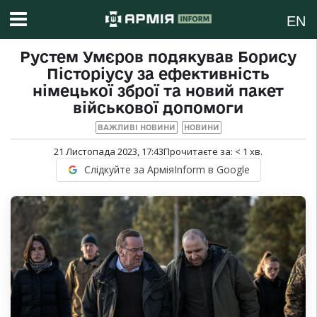
EN
Рустем Умєров подякував Борису
Пісторіусу за ефективність
німецької зброї та новий пакет
військової допомоги
ВАЖЛИВІ НОВИНИ
НОВИНИ
21 Листопада 2023, 17:43
Прочитаєте за:
< 1
хв.
Слідкуйте за АрміяInform в Google