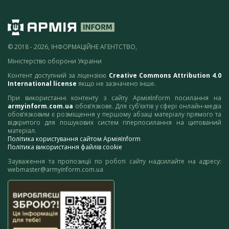
© 2018 - 2026, ІНФОРМАЦІЙНЕ АГЕНТСТВО,
Міністерство оборони України
Контент доступний за ліцензією
Creative Commons Attribution 4.0
International license
якщо не зазначено інше.
При використанні контенту з сайту АрміяInform посилання на
armyinform.com.ua
обов’язкове. Для суб’єктів у сфері онлайн-медіа
обов’язковим є розміщення у першому абзаці матеріалу прямого та
відкритого для пошукових систем гіперпосилання на цитований
матеріал.
Політика користування сайтом АрміяInform
Політика використання файлів cookie
Зауваження та пропозиції по роботі сайту надсилайте на адресу:
webmaster@armyinform.com.ua