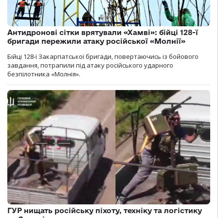
Антидронові сітки врятували «Хамві»: бійці 128-ї
бригади пережили атаку російської «Молнії»
Бійці 128-ї Закарпатської бригади, повертаючись із бойового
завдання, потрапили під атаку російського ударного
безпілотника «Молнія».
ГУР нищать російську піхоту, техніку та логістику