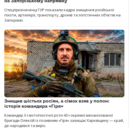
на Запорізькому напрямку
Спецпризначенці ГУР показали кадри знищення російської
піхоти, артилерії, транспорту, дронів та логістичних об’єктів на
Запоріжжі.
Знищив шістьох росіян, а сімох взяв у полон:
історія командира «Гіря»
Командир 3-ї мотопіхотної роти 43-ї окремої механізованої
бригади Олексій із позивним «Гіря» захищає Харківщину — край,
де народився та виріс.