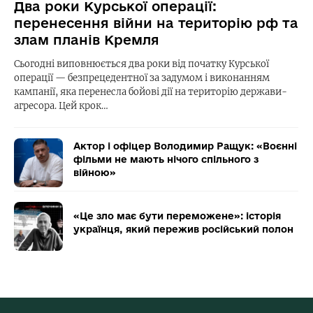
Два роки Курської операції:
перенесення війни на територію рф та
злам планів Кремля
Сьогодні виповнюється два роки від початку Курської
операції — безпрецедентної за задумом і виконанням
кампанії, яка перенесла бойові дії на територію держави-
агресора. Цей крок…
Актор і офіцер Володимир Ращук: «Воєнні
фільми не мають нічого спільного з
війною»
«Це зло має бути переможене»: історія
українця, який пережив російський полон