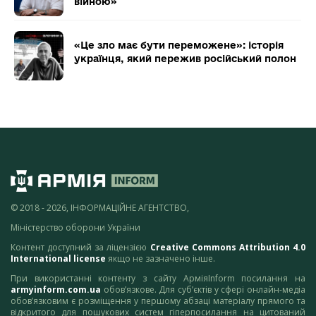
війною»
«Це зло має бути переможене»: історія
українця, який пережив російський полон
© 2018 - 2026, ІНФОРМАЦІЙНЕ АГЕНТСТВО,
Міністерство оборони України
Контент доступний за ліцензією
Creative Commons Attribution 4.0
International license
якщо не зазначено інше.
При використанні контенту з сайту АрміяInform посилання на
armyinform.com.ua
обов’язкове. Для суб’єктів у сфері онлайн-медіа
обов’язковим є розміщення у першому абзаці матеріалу прямого та
відкритого для пошукових систем гіперпосилання на цитований