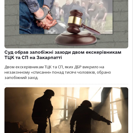
Суд обрав запобіжні заходи двом екскерівникам
ТЦК та СП на Закарпатті
Двом екскерівникам ТЦК та СП, яких ДБР викрило на
незаконному «списанні» понад тисячі чоловіків, обрано
запобіжний захід.