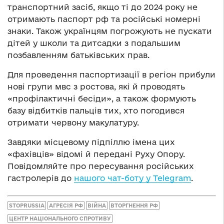
транспортний засіб, якщо ті до 2024 року не
отримають паспорт рф та російські номерні
знаки. Також українцям погрожують не пускати
дітей у школи та дитсадки з подальшим
позбавленням батьківських прав.
Для проведення паспортизації в регіон прибули
нові групи мвс з ростова, які й проводять
«профілактичні бесіди», а також формують
базу відбитків пальців тих, хто погодився
отримати червону макулатуру.
Завдяки місцевому підпіллю імена цих
«фахівців» відомі й передані Руху Опору.
Повідомляйте про пересування російських
гастролерів до
нашого чат-боту у Telegram
.
STOPRUSSIA
АГРЕСІЯ РФ
ВІЙНА
ВТОРГНЕННЯ РФ
ЦЕНТР НАЦІОНАЛЬНОГО СПРОТИВУ