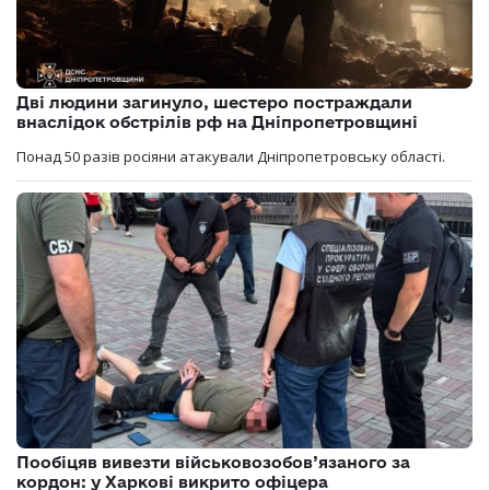
Дві людини загинуло, шестеро постраждали
внаслідок обстрілів рф на Дніпропетровщині
Понад 50 разів росіяни атакували Дніпропетровську області.
Пообіцяв вивезти військовозобов’язаного за
кордон: у Харкові викрито офіцера