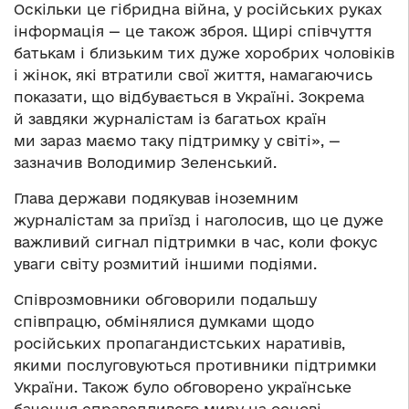
Оскільки це гібридна війна, у російських руках
інформація — це також зброя. Щирі співчуття
батькам і близьким тих дуже хоробрих чоловіків
і жінок, які втратили свої життя, намагаючись
показати, що відбувається в Україні. Зокрема
й завдяки журналістам із багатьох країн
ми зараз маємо таку підтримку у світі», —
зазначив Володимир Зеленський.
Глава держави подякував іноземним
журналістам за приїзд і наголосив, що це дуже
важливий сигнал підтримки в час, коли фокус
уваги світу розмитий іншими подіями.
Співрозмовники обговорили подальшу
співпрацю, обмінялися думками щодо
російських пропагандистських наративів,
якими послуговуються противники підтримки
України. Також було обговорено українське
бачення справедливого миру на основі