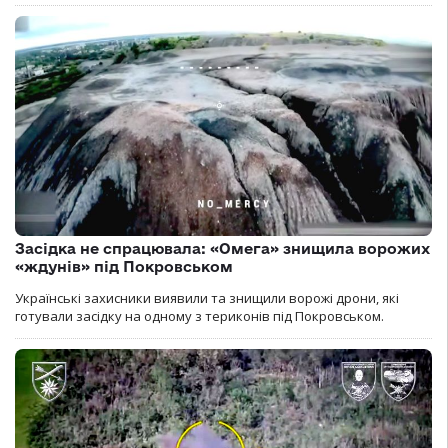
Засідка не спрацювала: «Омега» знищила ворожих
«ждунів» під Покровськом
Українські захисники виявили та знищили ворожі дрони, які
готували засідку на одному з териконів під Покровськом.