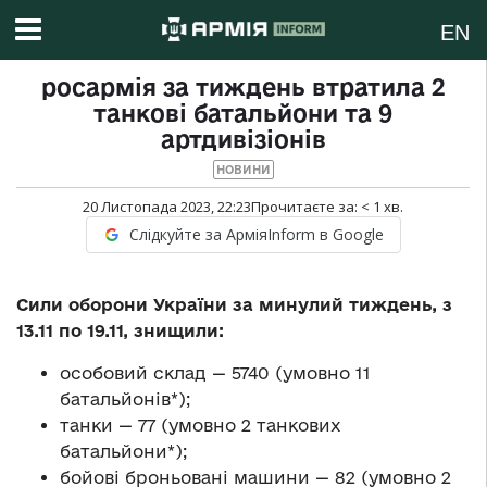
EN
росармія за тиждень втратила 2
танкові батальйони та 9
артдивізіонів
НОВИНИ
20 Листопада 2023, 22:23
Прочитаєте за:
< 1
хв.
Слідкуйте за АрміяInform в Google
Сили оборони України за минулий тиждень, з
13.11 по 19.11, знищили:
особовий склад — 5740 (умовно 11
батальйонів*);
танки — 77 (умовно 2 танкових
батальйони*);
бойові броньовані машини — 82 (умовно 2