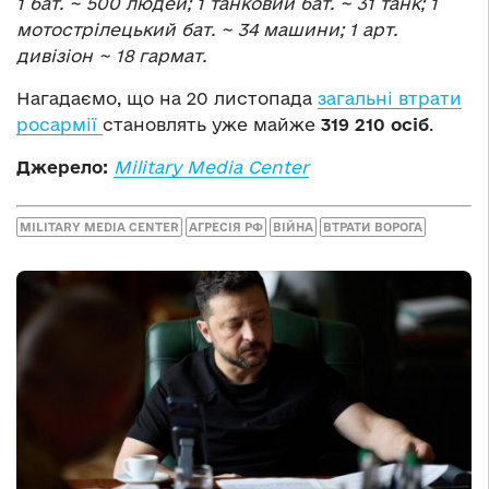
1 бат. ~ 500 людей; 1 танковий бат. ~ 31 танк; 1
мотострілецький бат. ~ 34 машини; 1 арт.
дивізіон ~ 18 гармат.
Нагадаємо, що на 20 листопада
загальні втрати
росармії
становлять уже майже
319 21
0 осіб
.
Джерело:
Military Media Center
MILITARY MEDIA CENTER
АГРЕСІЯ РФ
ВІЙНА
ВТРАТИ ВОРОГА