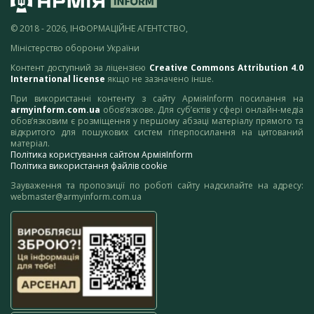
© 2018 - 2026, ІНФОРМАЦІЙНЕ АГЕНТСТВО,
Міністерство оборони України
Контент доступний за ліцензією
Creative Commons Attribution 4.0
International license
якщо не зазначено інше.
При використанні контенту з сайту АрміяInform посилання на
armyinform.com.ua
обов’язкове. Для суб’єктів у сфері онлайн-медіа
обов’язковим є розміщення у першому абзаці матеріалу прямого та
відкритого для пошукових систем гіперпосилання на цитований
матеріал.
Політика користування сайтом АрміяInform
Політика використання файлів cookie
Зауваження та пропозиції по роботі сайту надсилайте на адресу:
webmaster@armyinform.com.ua