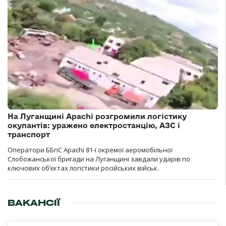
На Луганщині Apachi розгромили логістику
окупантів: уражено електростанцію, АЗС і
транспорт
Оператори ББпС Apachi 81-ї окремої аеромобільної
Слобожанської бригади на Луганщині завдали ударів по
ключових об’єктах логістики російських військ.
ВАКАНСІЇ