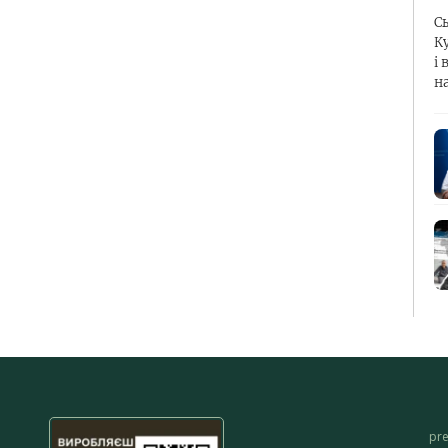
С
К
і 
н
pr