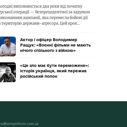
ьогодні виповнюється два роки від початку
урської операції — безпрецедентної за задумом
виконанням кампанії, яка перенесла бойові дії
а територію держави-агресора. Цей крок…
Актор і офіцер Володимир
Ращук: «Воєнні фільми не мають
нічого спільного з війною»
«Це зло має бути переможене»:
історія українця, який пережив
російський полон
ess@armyinform.com.ua