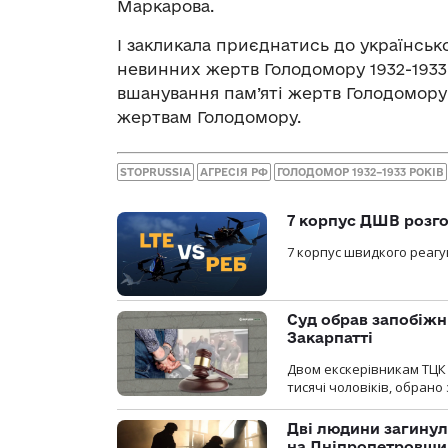
Маркарова.
І закликала приєднатись до українськ
невинних жертв Голодoмору 1932-1933,
вшанування пам’яті жертв Голодомору
жертвам Голодомору.
STOPRUSSIA
АГРЕСІЯ РФ
ГОЛОДОМОР 1932–1933 РОКІВ
7 корпус ДШВ розго
7 корпус швидкого реагу
Суд обрав запобіжн
Закарпатті
Двом екскерівникам ТЦК 
тисячі чоловіків, обрано
Дві людини загинул
на Дніпропетровщи