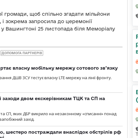
ої громади, щоб спільно згадати мільйони
 і зокрема запросила до церемонії
 у Вашингтоні 25 листопада біля Меморіалу
ДОПОМОГА ПАРТНЕРІВ
ртає власну мобільну мережу сотового зв’язку
вання ДШВ ЗСУ тестує власну LTE-мережу на лінії фронту.
і заходи двом екскерівникам ТЦК та СП на
та СП, яких ДБР викрило на незаконному «списанні» понад
 запобіжний захід.
о, шестеро постраждали внаслідок обстрілів рф
ні