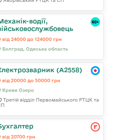
Яворівський РТЦК та СП
Механік-водії,
військовослужбовець
від 24000 до 124000 грн
Болград, Одеська область
Електрозварник (А2558)
від 20000 до 50000 грн
Криве Озеро
Третій відділ Первомайського РТЦК та
СП
Бухгалтер
від 20700 грн