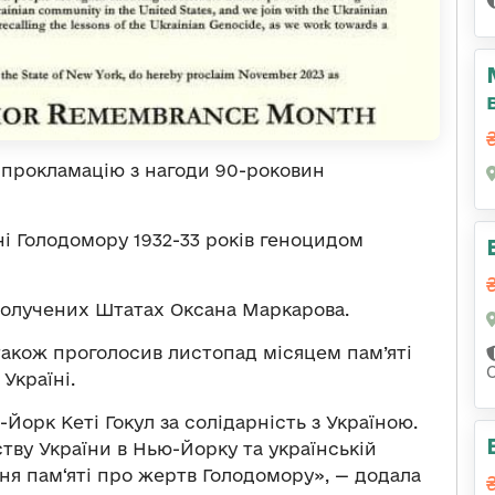
прокламацію з нагоди 90-роковин
і Голодомору 1932-33 років геноцидом
получених Штатах Оксана Маркарова.
акож проголосив листопад місяцем пам’яті
Україні.
Йорк Кеті Гокул за солідарність з Україною.
тву України в Нью-Йорку та українській
ння пам‘яті про жертв Голодомору», — додала