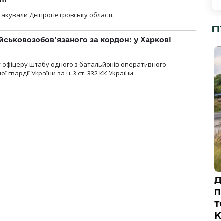
атакували Дніпропетровську області.
П
йськовозобов’язаного за кордон: у Харкові
у офіцеру штабу одного з батальйонів оперативного
гвардії України за ч. 3 ст. 332 КК України.
Д
п
т
К