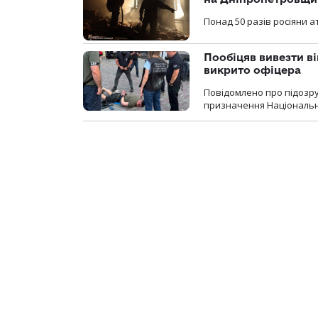
Понад 50 разів росіяни 
Пообіцяв вивезти ві
викрито офіцера
Повідомлено про підозр
призначення Національної 