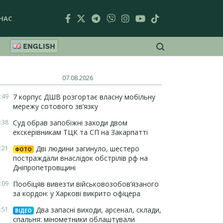
НАС
ENGLISH
07.08.2026
:49
7 корпус ДШВ розгортає власну мобільну
мережу сотового зв’язку
:38
Суд обрав запобіжні заходи двом
екскерівникам ТЦК та СП на Закарпатті
:21
Дві людини загинуло, шестеро
ФОТО
постраждали внаслідок обстрілів рф на
Дніпропетровщині
:09
Пообіцяв вивезти військовозобов’язаного
за кордон: у Харкові викрито офіцера
:51
Два запасні виходи, арсенал, склади,
ВІДЕО
спальня: мінометники облаштували