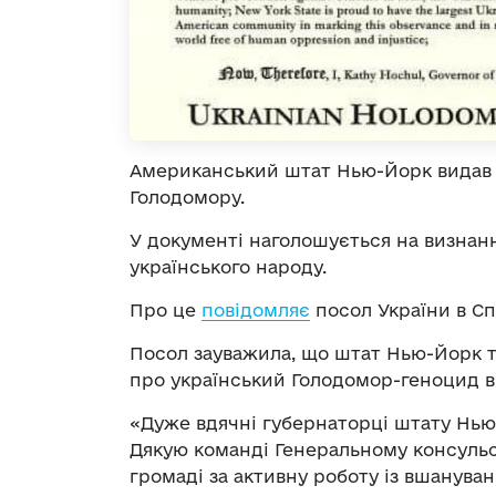
Американський штат Нью-Йорк видав 
Голодомору.
У документі наголошується на визнанн
українського народу.
Про це
повідомляє
посол України в С
Посол зауважила, що штат Нью-Йорк т
про український Голодомор-геноцид в 
«Дуже вдячні губернаторці штату Нью-
Дякую команді Генеральному консульс
громаді за активну роботу із вшанува