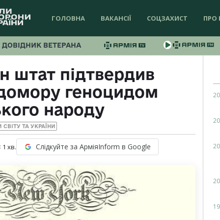
ГОЛОВНА
ВАКАНСІЇ
СОЦЗАХИСТ
ПРО 
ДОВІДНИК ВЕТЕРАНА
н штат підтвердив
одомору геноцидом
20
ького народу
20
 СВІТУ ТА УКРАЇНИ
20
Слідкуйте за АрміяInform в Google
 1
хв.
20
19