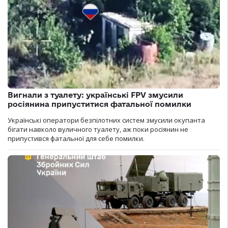
Вигнали з туалету: українські FPV змусили
росіянина припуститися фатальної помилки
Українські оператори безпілотних систем змусили окупанта
бігати навколо вуличного туалету, аж поки росіянин не
припустився фатальної для себе помилки.