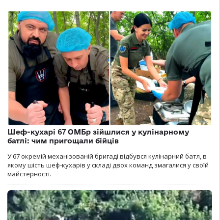
Шеф-кухарі 67 ОМБр зійшлися у кулінарному
батлі: чим пригощали бійців
У 67 окремій механізованій бригаді відбувся кулінарний батл, в
якому шість шеф-кухарів у складі двох команд змагалися у своїй
майстерності.