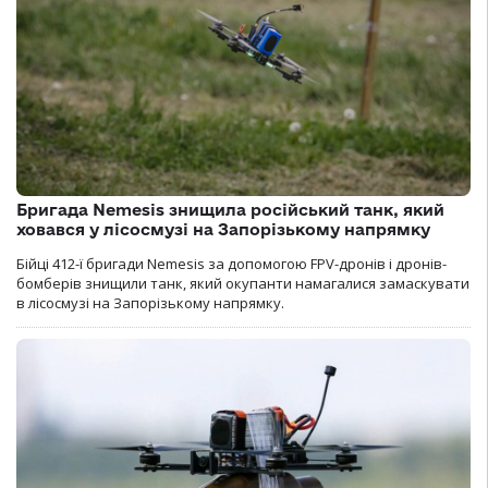
Бригада Nemesis знищила російський танк, який
ховався у лісосмузі на Запорізькому напрямку
Бійці 412-ї бригади Nemesis за допомогою FPV-дронів і дронів-
бомберів знищили танк, який окупанти намагалися замаскувати
в лісосмузі на Запорізькому напрямку.