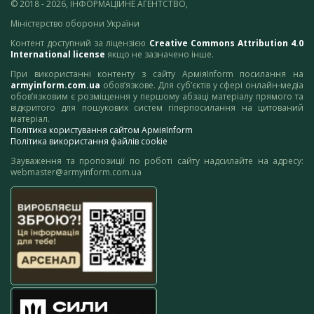
© 2018 - 2026, ІНФОРМАЦІЙНЕ АГЕНТСТВО,
Міністерство оборони України
Контент доступний за ліцензією
Creative Commons Attribution 4.0
International license
якщо не зазначено інше.
При використанні контенту з сайту АрміяInform посилання на
armyinform.com.ua
обов’язкове. Для суб’єктів у сфері онлайн-медіа
обов’язковим є розміщення у першому абзаці матеріалу прямого та
відкритого для пошукових систем гіперпосилання на цитований
матеріал.
Політика користування сайтом АрміяInform
Політика використання файлів cookie
Зауваження та пропозиції по роботі сайту надсилайте на адресу:
webmaster@armyinform.com.ua