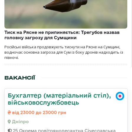
Тиск на Рясне не припиняється: Трегубов назвав
головну загрозу для Сумщини
Російські війська продовжують тиснути на Рясне на Сумщині,
водночас основна загроза для Сум із боку дронів надходить із
півночі.
ВАКАНСІЇ
Бухгалтер (матеріальний стіл),
військовослужбовець
від 23000 до 23000 грн
Дніпро
25 Окрема повітрянодесантна Січеславська