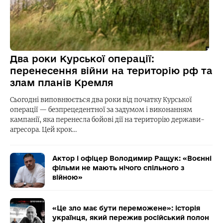
Два роки Курської операції:
перенесення війни на територію рф та
злам планів Кремля
Сьогодні виповнюється два роки від початку Курської
операції — безпрецедентної за задумом і виконанням
кампанії, яка перенесла бойові дії на територію держави-
агресора. Цей крок…
Актор і офіцер Володимир Ращук: «Воєнні
фільми не мають нічого спільного з
війною»
«Це зло має бути переможене»: історія
українця, який пережив російський полон