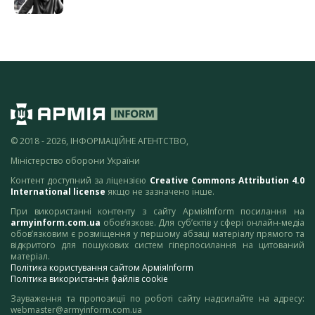
© 2018 - 2026, ІНФОРМАЦІЙНЕ АГЕНТСТВО,
Міністерство оборони України
Контент доступний за ліцензією
Creative Commons Attribution 4.0
International license
якщо не зазначено інше.
При використанні контенту з сайту АрміяInform посилання на
armyinform.com.ua
обов’язкове. Для суб’єктів у сфері онлайн-медіа
обов’язковим є розміщення у першому абзаці матеріалу прямого та
відкритого для пошукових систем гіперпосилання на цитований
матеріал.
Політика користування сайтом АрміяInform
Політика використання файлів cookie
Зауваження та пропозиції по роботі сайту надсилайте на адресу:
webmaster@armyinform.com.ua