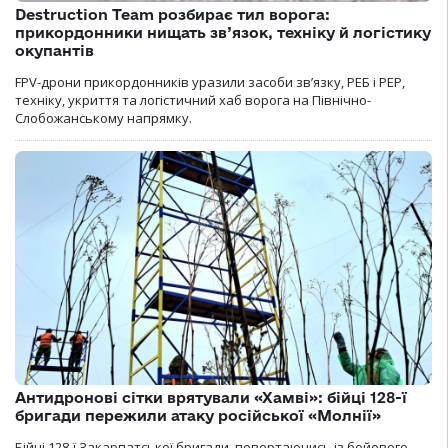
Destruction Team розбирає тил ворога:
прикордонники нищать зв’язок, техніку й логістику
окупантів
FPV-дрони прикордонників уразили засоби зв’язку, РЕБ і РЕР,
техніку, укриття та логістичний хаб ворога на Північно-
Слобожанському напрямку.
Антидронові сітки врятували «Хамві»: бійці 128-ї
бригади пережили атаку російської «Молнії»
Бійці 128-ї Закарпатської бригади, повертаючись із бойового