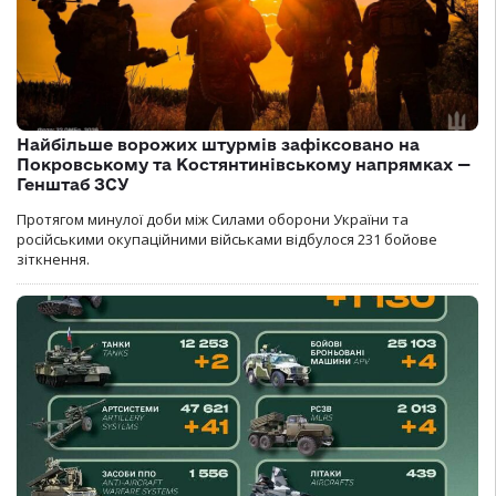
Найбільше ворожих штурмів зафіксовано на
Покровському та Костянтинівському напрямках —
Генштаб ЗСУ
Протягом минулої доби між Силами оборони України та
російськими окупаційними військами відбулося 231 бойове
зіткнення.