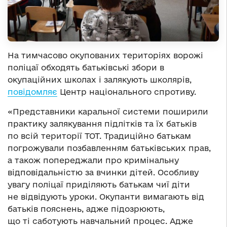
На тимчасово окупованих територіях ворожі
поліцаї обходять батьківські збори в
окупаційних школах і залякують школярів,
повідомляє
Центр національного спротиву.
«Представники каральної системи поширили
практику залякування підлітків та їх батьків
по всій території ТОТ. Традиційно батькам
погрожували позбавленням батьківських прав,
а також попереджали про кримінальну
відповідальністю за вчинки дітей. Особливу
увагу поліцаї приділяють батькам чиї діти
не відвідують уроки. Окупанти вимагають від
батьків пояснень, адже підозрюють,
що ті саботують навчальний процес. Адже