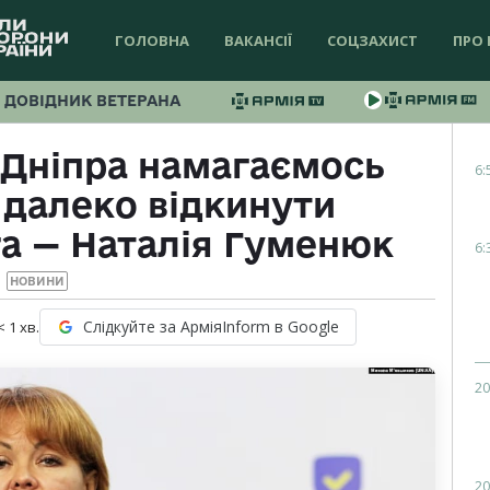
ГОЛОВНА
ВАКАНСІЇ
СОЦЗАХИСТ
ПРО 
ДОВІДНИК ВЕТЕРАНА
 Дніпра намагаємось
6:
далеко відкинути
га — Наталія Гуменюк
6:
НОВИНИ
Слідкуйте за АрміяInform в Google
< 1
хв.
20
20