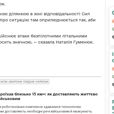
юк.
ою ділянкою в зоні відповідальності Сил
 про ситуацію там оприлюднюється так, аби
здійснює атаки безпілотними літальними
досить значною, — сказала Наталія Гуменюк.
СИЛИ ОБОРОНИ ПІВДНЯ УКРАЇНИ
проїхав близько 15 км»: як доставляють життєво
військовим
ні роботизовані комплекси здавалися технологією
ми доставляють необхідні речі військовим й евакуюють