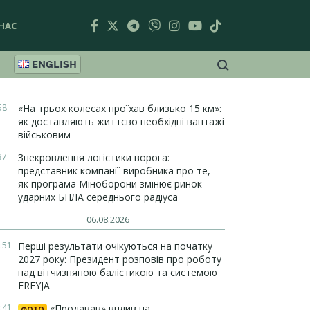
НАС
ENGLISH
58
«На трьох колесах проїхав близько 15 км»:
як доставляють життєво необхідні вантажі
військовим
37
Знекровлення логістики ворога:
представник компанії-виробника про те,
як програма Міноборони змінює ринок
ударних БПЛА середнього радіуса
06.08.2026
:51
Перші результати очікуються на початку
2027 року: Президент розповів про роботу
над вітчизняною балістикою та системою
FREYJA
:41
«Продавав» вплив на
ФОТО