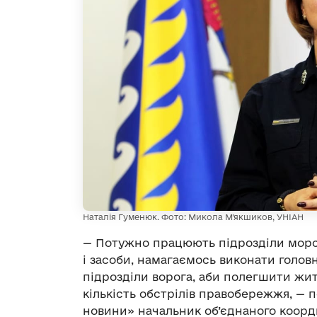
Наталія Гуменюк. Фото: Микола М'якшиков, УНІАН
— Потужно працюють підрозділи морсь
і засоби, намагаємось виконати голов
підрозділи ворога, аби полегшити ж
кількість обстрілів правобережжя, — 
новини» начальник об’єднаного коорд