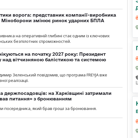
тики ворога: представник компанії-виробника
а Міноборони змінює ринок ударних БПЛА
ивника на оперативній глибині стає одним із ключових
нських безпілотних спроможностей.
чікуються на початку 2027 року: Президент
у над вітчизняною балістикою та системою
димир Зеленський повідомив, що програма FREYJA вже
ної реалізації.
а держпосадовців: на Харківщині затримали
ував питання» з бронюванням
и посередника, який брав гроші за бронювання.