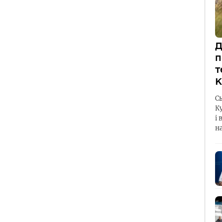
Д
п
т
К
С
К
і 
н