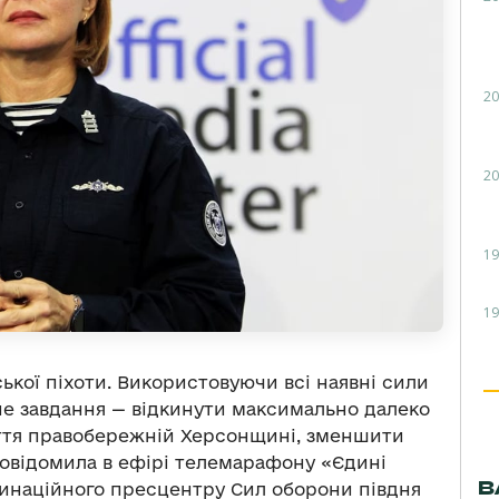
20
20
19
19
кої піхоти. Використовуючи всі наявні сили
не завдання — відкинути максимально далеко
иття правобережній Херсонщині, зменшити
повідомила в ефірі телемарафону «Єдині
В
инаційного пресцентру Сил оборони півдня