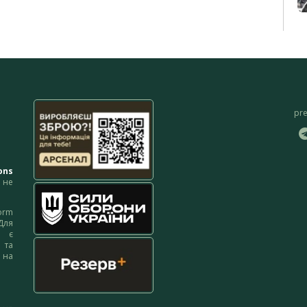
pr
ons
не
orm
Для
м є
 та
 на