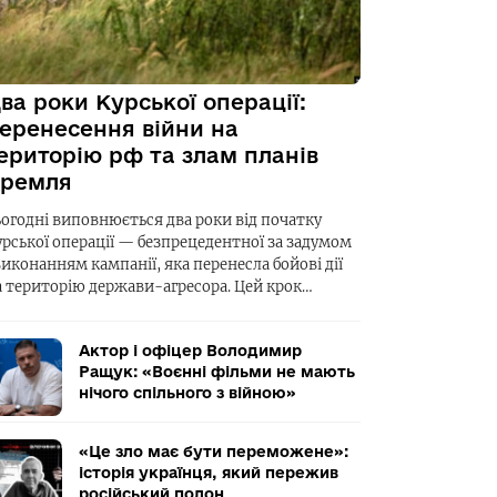
ва роки Курської операції:
еренесення війни на
ериторію рф та злам планів
ремля
ьогодні виповнюється два роки від початку
урської операції — безпрецедентної за задумом
виконанням кампанії, яка перенесла бойові дії
а територію держави-агресора. Цей крок…
Актор і офіцер Володимир
Ращук: «Воєнні фільми не мають
нічого спільного з війною»
«Це зло має бути переможене»:
історія українця, який пережив
російський полон