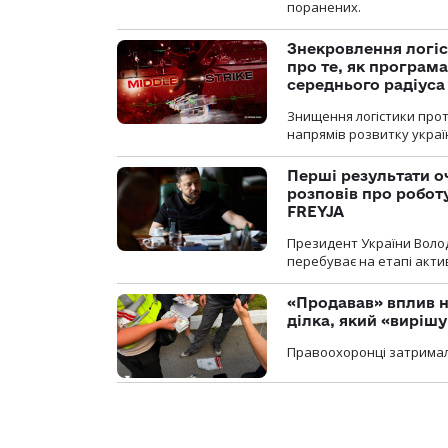
поранених.
Знекровлення логіс
про те, як програм
середнього радіуса
Знищення логістики прот
напрямів розвитку украї
Перші результати о
розповів про робот
FREYJA
Президент України Воло
перебуває на етапі актив
«Продавав» вплив н
ділка, який «виріш
Правоохоронці затримал