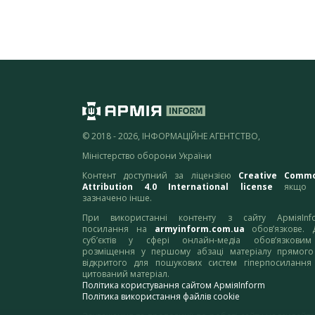
© 2018 - 2026, ІНФОРМАЦІЙНЕ АГЕНТСТВО,
Міністерство оборони України
Контент доступний за ліцензією
Creative Comm
Attribution 4.0 International license
якщо 
зазначено інше.
При використанні контенту з сайту АрміяInf
посилання на
armyinform.com.ua
обов’язкове. 
суб’єктів у сфері онлайн-медіа обов’язкови
розміщення у першому абзаці матеріалу прямого
відкритого для пошукових систем гіперпосилання
цитований матеріал.
Політика користування сайтом АрміяInform
Політика використання файлів cookie