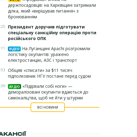
держпосадовців: на Харківщині затримали
ділка, який «вирішував питання» з
бронюванням
:25
Президент доручив підготувати
спеціальну санкційну операцію проти
російського ОПК
:11
На Луганщині Apachi розгромили
ВІДЕО
логістику окупантів: уражено
електростанцію, АЗС і транспорт
:53
Обіцяв «списати» за $11 тисяч:
підполковник НГУ постане перед судом
:36
«Підірвали собі ноги» —
АУДІО
деморалізовані окупанти вдаються до
самокаліцтва, щоб не йти у штурми
ВСІ НОВИНИ
АКАНСІЇ