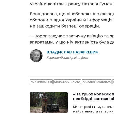
України капітан 1 рангу Наталія Гумен
Вона додала, що лівобережжя є складн
оборони півдня України й інформація
не зашкодити безпеці операцій.
— Ворог залучає тактичну авіацію та 
апаратами. У цю ніч активність була 
ВЛАДИСЛАВ НАЗАРКЕВИЧ
Кореспондент АрміяInform
КОНТРНАСТУП
МОРСЬКА ПІХОТА
НАТАЛІЯ ГУМЕНЮК
«На трьох колесах 
необхідні вантажі 
Кілька років тому назем
майбутнього, а тепер ни