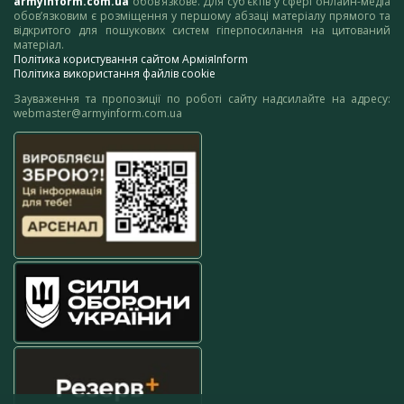
armyinform.com.ua
обов’язкове. Для суб’єктів у сфері онлайн-медіа
обов’язковим є розміщення у першому абзаці матеріалу прямого та
відкритого для пошукових систем гіперпосилання на цитований
матеріал.
Політика користування сайтом АрміяInform
Політика використання файлів cookie
Зауваження та пропозиції по роботі сайту надсилайте на адресу:
webmaster@armyinform.com.ua