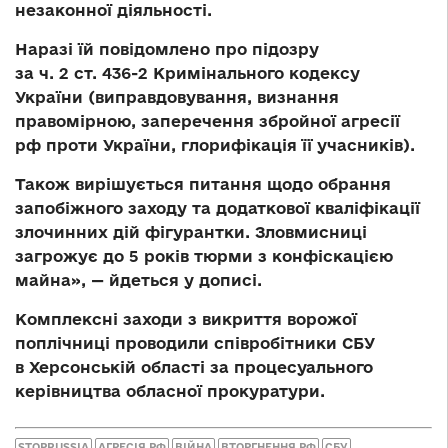
незаконної діяльності.
Наразі їй повідомлено про підозру
за ч. 2 ст. 436-2 Кримінального кодексу
України (виправдовування, визнання
правомірною, заперечення збройної агресії
рф проти України, глорифікація її учасників).
Також вирішується питання щодо обрання
запобіжного заходу та додаткової кваліфікації
злочинних дій фігурантки. Зловмисниці
загрожує до 5 років тюрми з конфіскацією
майна», — йдеться у дописі.
Комплексні заходи з викриття ворожої
поплічниці проводили співробітники СБУ
в Херсонській області за процесуального
керівництва обласної прокуратури.
STOPRUSSIA
АГРЕСІЯ РФ
ВІЙНА
ВТОРГНЕННЯ РФ
СБУ