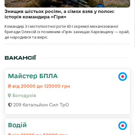
Знищив шістьох росіян, а сімох взяв у полон:
історія командира «Гіря»
Командир 3-ї мотопіхотної роти 43-ї окремої механізованої
бригади Олексій із позивним «Гіря» захищає Харківщину — край,
де народився та виріс.
ВАКАНСІЇ
Майстер БПЛА
від 20000 до 125000 грн
Богодухів
209 батальйон Сил ТрО
Водій