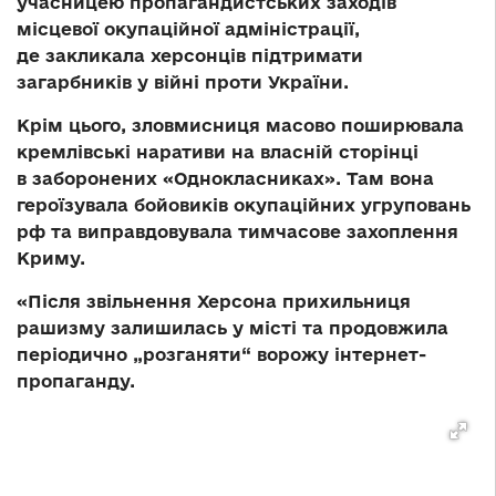
учасницею пропагандистських заходів
місцевої окупаційної адміністрації,
де закликала херсонців підтримати
загарбників у війні проти України.
Крім цього, зловмисниця масово поширювала
кремлівські наративи на власній сторінці
в заборонених «Однокласниках». Там вона
героїзувала бойовиків окупаційних угруповань
рф та виправдовувала тимчасове захоплення
Криму.
«Після звільнення Херсона прихильниця
рашизму залишилась у місті та продовжила
періодично „розганяти“ ворожу інтернет-
пропаганду.