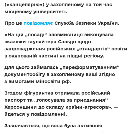
(«канцелярію») у захопленому на той час
місцевому університеті.
Про це
повідомляє
Служба безпеки України.
«На цій „посаді“ зловмисниця виконувала
вказівки гауляйтера Сальдо щодо
запровадження російських „стандартів“ освіти
в окупованій частині на півдні регіону.
Для цього займалась „переформатуванням“
документообігу в захопленому виші згідно
з вимогами міносвіти рф.
Згодом фігурантка отримала російський
паспорт та „голосувала за приєднання“
Херсонщини до складу країни-агресора», —
йдеться у повідомленні.
Зазначається, що вона була активною