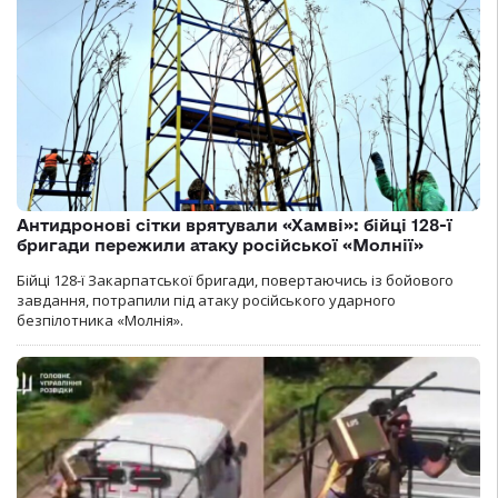
Антидронові сітки врятували «Хамві»: бійці 128-ї
бригади пережили атаку російської «Молнії»
Бійці 128-ї Закарпатської бригади, повертаючись із бойового
завдання, потрапили під атаку російського ударного
безпілотника «Молнія».