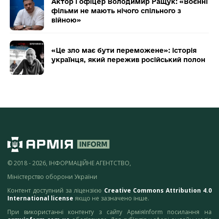
Актор і офіцер Володимир Ращук: «Воєнні
фільми не мають нічого спільного з
війною»
«Це зло має бути переможене»: історія
українця, який пережив російський полон
© 2018 - 2026, ІНФОРМАЦІЙНЕ АГЕНТСТВО,
Міністерство оборони України
Контент доступний за ліцензією
Creative Commons Attribution 4.0
International license
якщо не зазначено інше.
При використанні контенту з сайту АрміяInform посилання на