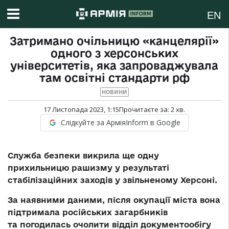
EN
Затримано очільницю «канцелярії»
одного з херсонських
університетів, яка запроваджувала
там освітні стандарти рф
НОВИНИ
17 Листопада 2023, 1:15
Прочитаєте за:
2
хв.
Слідкуйте за АрміяInform в Google
Служба безпеки викрила ще одну
прихильницю рашизму у результаті
стабілізаційних заходів у звільненому Херсоні.
За наявними даними, після окупації міста вона
підтримала російських загарбників
та погодилась очолити відділ документообігу