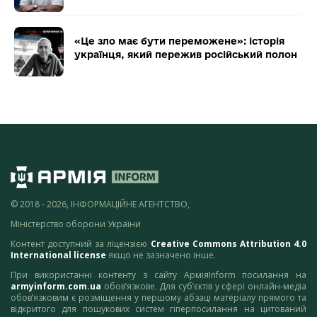
«Це зло має бути переможене»: історія
українця, який пережив російський полон
© 2018 - 2026, ІНФОРМАЦІЙНЕ АГЕНТСТВО,
Міністерство оборони України
Контент доступний за ліцензією
Creative Commons Attribution 4.0
International license
якщо не зазначено інше.
При використанні контенту з сайту АрміяInform посилання на
armyinform.com.ua
обов’язкове. Для суб’єктів у сфері онлайн-медіа
обов’язковим є розміщення у першому абзаці матеріалу прямого та
відкритого для пошукових систем гіперпосилання на цитований