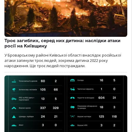
Троє загиблих, серед них дитина: наслідки атаки
росії на Київщину
У Броварському районі Київської області внаслідок російської
атаки загинули троє людей, зокрема дитина 2022 року
народження. Ще троє людей постраждали.