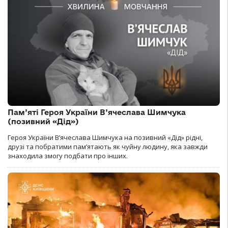
Пам’яті Героя України В’ячеслава Шимчука
(позивний «Дід»)
Героя України В’ячеслава Шимчука на позивний «Дід» рідні,
друзі та побратими пам’ятають як чуйну людину, яка завжди
знаходила змогу подбати про інших.