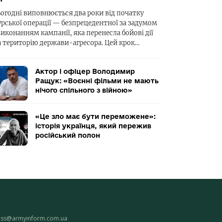
ьогодні виповнюється два роки від початку
урської операції — безпрецедентної за задумом
виконанням кампанії, яка перенесла бойові дії
а територію держави-агресора. Цей крок…
Актор і офіцер Володимир
Ращук: «Воєнні фільми не мають
нічого спільного з війною»
«Це зло має бути переможене»:
історія українця, який пережив
російський полон
ess@armyinform.com.ua