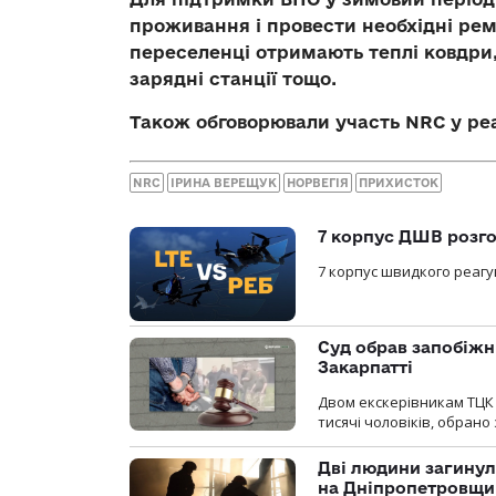
проживання і провести необхідні ремо
переселенці отримають теплі ковдри,
зарядні станції тощо.
Також обговорювали участь NRC у ре
NRC
ІРИНА ВЕРЕЩУК
НОРВЕГІЯ
ПРИХИСТОК
7 корпус ДШВ розго
7 корпус швидкого реагу
Суд обрав запобіжн
Закарпатті
Двом екскерівникам ТЦК 
тисячі чоловіків, обрано
Дві людини загинул
на Дніпропетровщи