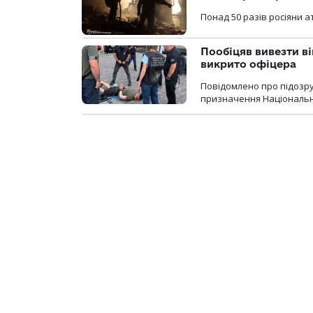
Понад 50 разів росіяни 
Пообіцяв вивезти ві
викрито офіцера
Повідомлено про підозр
призначення Національної 