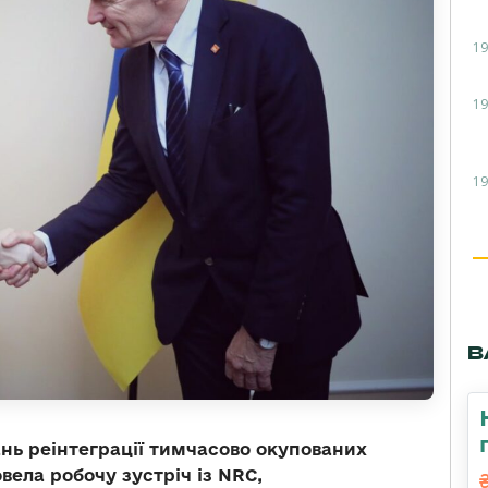
19
19
19
В
ань реінтеграції тимчасово окупованих
вела робочу зустріч із NRC,