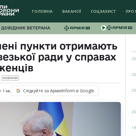
ГОЛОВНА
ВАКАНСІЇ
СОЦЗАХИСТ
ПРО 
ДОВІДНИК ВЕТЕРАНА
лені пункти отримають
езької ради у справах
20
женців
20
НОВИНИ
20
Слідкуйте за АрміяInform в Google
< 1
хв.
20
19