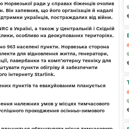
ію Норвезької ради у справах біженців очолив
 Він запевнив, що його організація й надалі
ідтримки українців, постраждалих від війни.
RC в Україні, а також у Центральній і Східній
клики, особливо на деокупованих територіях.
ано 963 населені пункти. Норвезька сторона
лекти для відновлення житла, генератори,
нції, павербанки та комп’ютерну техніку для
штувати пункти обігріву й забезпечити
го інтернету Starlink.
лених пунктів та евакуйованим планується
рення належних умов у місцях тимчасового
 успішного проходження осінньо-зимового
 планується облаштувати місця тимчасового