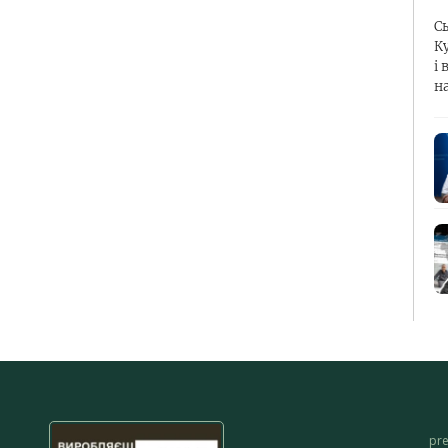
С
К
і 
н
pr