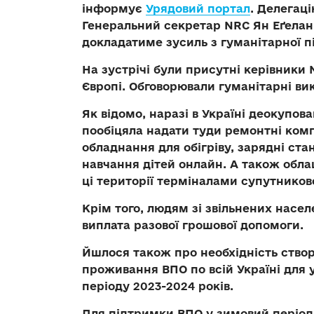
інформує
Урядовий портал
. Делегац
Генеральний секретар NRC Ян Еґеланн.
докладатиме зусиль з гуманітарної п
На зустрічі були присутні керівники N
Європі. Обговорювали гуманітарні ви
Як відомо, наразі в Україні деокупов
пообіцяла надати туди ремонтні комп
обладнання для обігріву, зарядні ста
навчання дітей онлайн. А також обла
ці території терміналами супутниково
Крім того, людям зі звільнених насе
виплата разової грошової допомоги.
Йшлося також про необхідність ство
проживання ВПО по всій Україні для
періоду 2023-2024 років.
Для підтримки ВПО у зимовий період