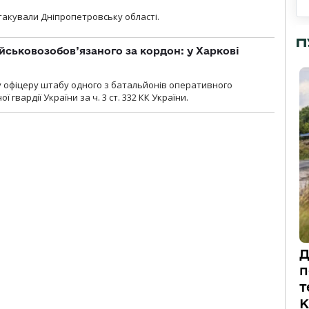
атакували Дніпропетровську області.
П
йськовозобов’язаного за кордон: у Харкові
у офіцеру штабу одного з батальйонів оперативного
гвардії України за ч. 3 ст. 332 КК України.
Д
п
т
К