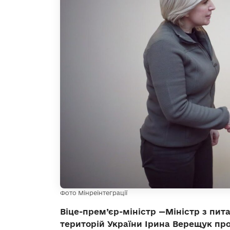
Фото Мінреінтеграції
Віце-прем’єр-міністр —Міністр з пит
територій України Ірина Верещук про