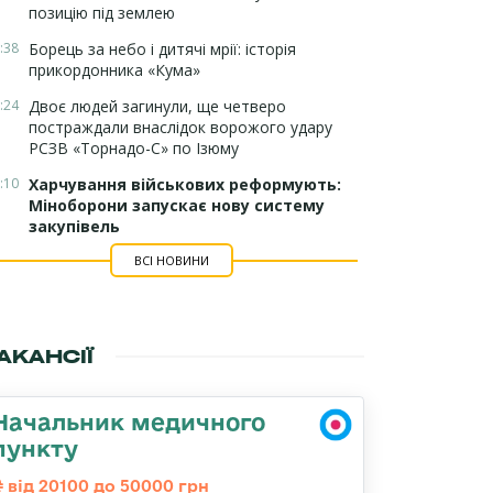
позицію під землею
:38
Борець за небо і дитячі мрії: історія
прикордонника «Кума»
:24
Двоє людей загинули, ще четверо
постраждали внаслідок ворожого удару
РСЗВ «Торнадо-С» по Ізюму
:10
Харчування військових реформують:
Міноборони запускає нову систему
закупівель
ВСІ НОВИНИ
АКАНСІЇ
Начальник медичного
пункту
від 20100 до 50000 грн