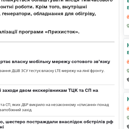
нтні роботи. Крім того, внутрішні
 генератори, обладнання для обігріву,
алізації програми «Прихисток».
ртає власну мобільну мережу сотового зв’язку
вання ДШВ ЗСУ тестує власну LTE-мережу на лінії фронту.
і заходи двом екскерівникам ТЦК та СП на
та СП, яких ДБР викрило на незаконному «списанні» понад
 запобіжний захід.
о, шестеро постраждали внаслідок обстрілів рф
ні