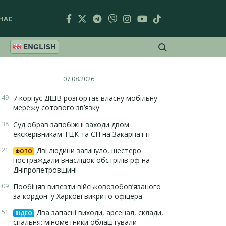
НАС
ENGLISH
07.08.2026
:49
7 корпус ДШВ розгортає власну мобільну
мережу сотового зв’язку
:38
Суд обрав запобіжні заходи двом
екскерівникам ТЦК та СП на Закарпатті
:21
Дві людини загинуло, шестеро
ФОТО
постраждали внаслідок обстрілів рф на
Дніпропетровщині
:09
Пообіцяв вивезти військовозобов’язаного
за кордон: у Харкові викрито офіцера
:51
Два запасні виходи, арсенал, склади,
ВІДЕО
спальня: мінометники облаштували