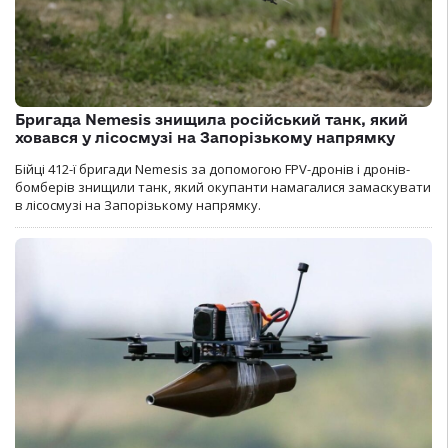
Бригада Nemesis знищила російський танк, який
ховався у лісосмузі на Запорізькому напрямку
Бійці 412-ї бригади Nemesis за допомогою FPV-дронів і дронів-
бомберів знищили танк, який окупанти намагалися замаскувати
в лісосмузі на Запорізькому напрямку.