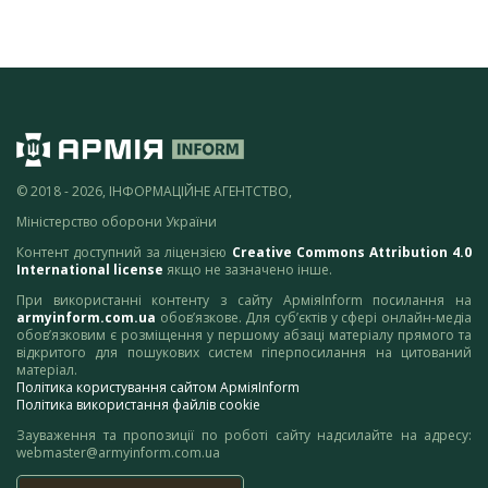
© 2018 - 2026, ІНФОРМАЦІЙНЕ АГЕНТСТВО,
Міністерство оборони України
Контент доступний за ліцензією
Creative Commons Attribution 4.0
International license
якщо не зазначено інше.
При використанні контенту з сайту АрміяInform посилання на
armyinform.com.ua
обов’язкове. Для суб’єктів у сфері онлайн-медіа
обов’язковим є розміщення у першому абзаці матеріалу прямого та
відкритого для пошукових систем гіперпосилання на цитований
матеріал.
Політика користування сайтом АрміяInform
Політика використання файлів cookie
Зауваження та пропозиції по роботі сайту надсилайте на адресу:
webmaster@armyinform.com.ua