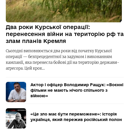
Два роки Курської операції:
перенесення війни на територію рф та
злам планів Кремля
Сьогодні виповнюється два роки від початку Курської
операції — безпрецедентної за задумом і виконанням
кампанії, яка перенесла бойові дії на територію держави-
агресора. Цей крок…
Актор і офіцер Володимир Ращук: «Воєнні
фільми не мають нічого спільного з
війною»
«Це зло має бути переможене»: історія
українця, який пережив російський полон