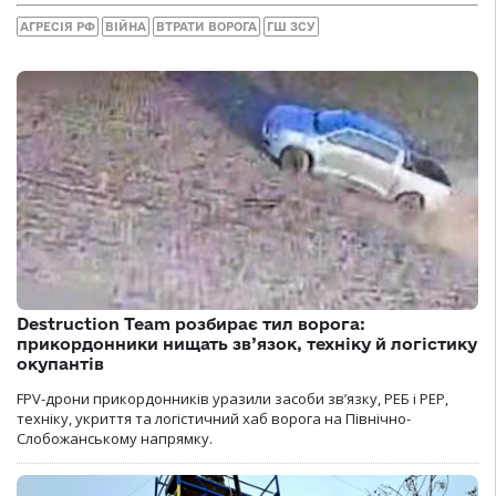
АГРЕСІЯ РФ
ВІЙНА
ВТРАТИ ВОРОГА
ГШ ЗСУ
Destruction Team розбирає тил ворога:
прикордонники нищать зв’язок, техніку й логістику
окупантів
FPV-дрони прикордонників уразили засоби зв’язку, РЕБ і РЕР,
техніку, укриття та логістичний хаб ворога на Північно-
Слобожанському напрямку.