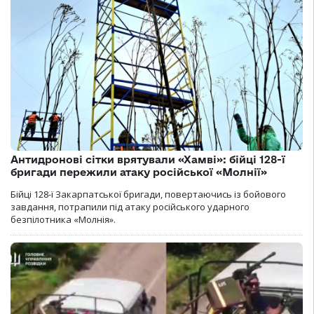
Антидронові сітки врятували «Хамві»: бійці 128-ї
бригади пережили атаку російської «Молнії»
Бійці 128-ї Закарпатської бригади, повертаючись із бойового
завдання, потрапили під атаку російського ударного
безпілотника «Молнія».