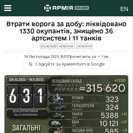
EN
Втрати ворога за добу: ліквідовано
1330 окупантів, знищено 36
артсистем і 11 танків
ВАЖЛИВІ НОВИНИ
НОВИНИ
16 Листопада 2023, 8:01
Прочитаєте за:
< 1
хв.
Слідкуйте за АрміяInform в Google