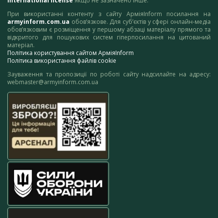
International license
якщо не зазначено інше.
При використанні контенту з сайту АрміяInform посилання на
armyinform.com.ua
обов’язкове. Для суб’єктів у сфері онлайн-медіа
обов’язковим є розміщення у першому абзаці матеріалу прямого та
відкритого для пошукових систем гіперпосилання на цитований
матеріал.
Політика користування сайтом АрміяInform
Політика використання файлів cookie
Зауваження та пропозиції по роботі сайту надсилайте на адресу:
webmaster@armyinform.com.ua