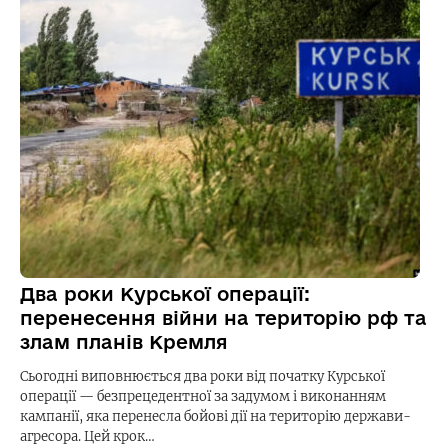
Два роки Курської операції:
перенесення війни на територію рф та
злам планів Кремля
Сьогодні виповнюється два роки від початку Курської
операції — безпрецедентної за задумом і виконанням
кампанії, яка перенесла бойові дії на територію держави-
агресора. Цей крок…