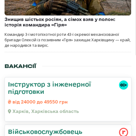
Знищив шістьох росіян, а сімох взяв у полон:
історія командира «Гіря»
Командир 3-ї мотопіхотної роти 43-ї окремої механізованої
бригади Олексій із позивним «Гіря» захищає Харківщину — край,
де народився та виріс.
ВАКАНСІЇ
Інструктор з інженерної
підготовки
від 24000 до 49550 грн
Харків, Харківська область
Військовослужбовець