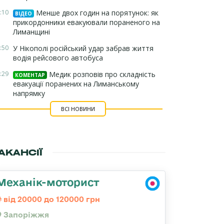
:10
Менше двох годин на порятунок: як
ВІДЕО
прикордонники евакуювали пораненого на
Лиманщині
:50
У Нікополі російський удар забрав життя
водія рейсового автобуса
:29
Медик розповів про складність
КОМЕНТАР
евакуації поранених на Лиманському
напрямку
ВСІ НОВИНИ
АКАНСІЇ
Механік-моторист
від 20000 до 120000 грн
Запоріжжя