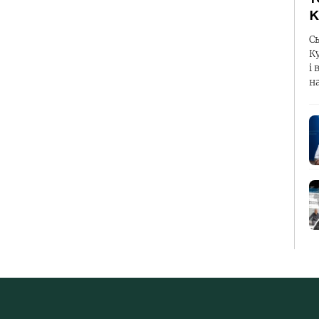
К
С
К
і 
н