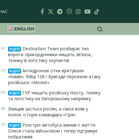
НАС
ENGLISH
:47
Destruction Team розбирає тил
ВІДЕО
ворога: прикордонники нищать зв’язок,
техніку й логістику окупантів
:26
Антидронові сітки врятували
ВІДЕО
«Хамві»: бійці 128-ї бригади пережили атаку
російської «Молнії»
:09
ГУР нищать російську піхоту, техніку
ВІДЕО
та логістику на Запорізькому напрямку
:48
Знищив шістьох росіян, а сімох взяв у
полон: історія командира «Гіря»
:30
Розстріл автобуса змінив її життя:
ВІДЕО
Олеся стала військовою і тепер підтримує
побратимів