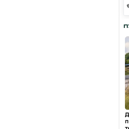
П
Д
п
т