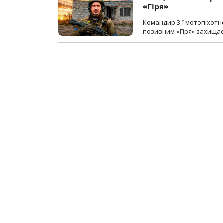
«Гіря»
Командир 3-ї мотопіхотно
позивним «Гіря» захищає