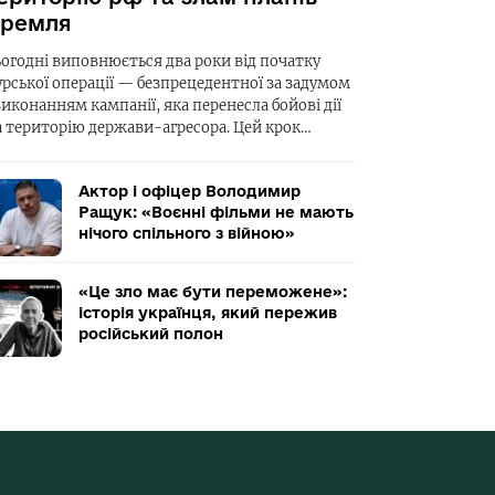
ремля
ьогодні виповнюється два роки від початку
урської операції — безпрецедентної за задумом
виконанням кампанії, яка перенесла бойові дії
а територію держави-агресора. Цей крок…
Актор і офіцер Володимир
Ращук: «Воєнні фільми не мають
нічого спільного з війною»
«Це зло має бути переможене»:
історія українця, який пережив
російський полон