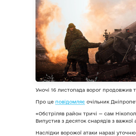
Уночі 16 листопада ворог продовжив 
Про це
повідомляє
очільник Дніпропет
«Обстріляв район тричі — сам Нікопол
Випустив з десяток снарядів з важкої 
Наслідки ворожої атаки наразі уточн