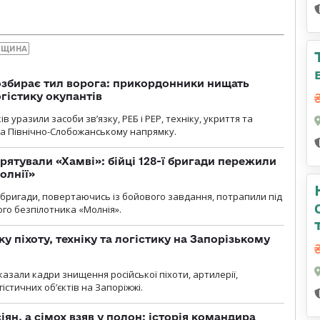
ВЩИНА
озбирає тил ворога: прикордонники нищать
огістику окупантів
 уразили засоби зв’язку, РЕБ і РЕР, техніку, укриття та
на Північно-Слобожанському напрямку.
рятували «Хамві»: бійці 128-ї бригади пережили
олнії»
ї бригади, повертаючись із бойового завдання, потрапили під
ого безпілотника «Молнія».
у піхоту, техніку та логістику на Запорізькому
азали кадри знищення російської піхоти, артилерії,
гістичних об’єктів на Запоріжжі.
ян, а сімох взяв у полон: історія командира