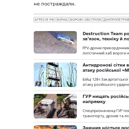
не постраждали.
АГРЕСІЯ РФ
ВІЙНА
ВОРОЖІ ОБСТРІЛИ
ДНІПРОПЕТРО
Destruction Team р
зв’язок, техніку й л
FPV-дрони прикордонників
логістичний хаб ворога 
Антидронові сітки в
атаку російської «М
Бійці 128-ї Закарпатсько
атаку російського ударн
ГУР нищать російськ
напрямку
Спецпризначенці ГУР пок
транспорту, дронів та ло
Знищив шістьох росі