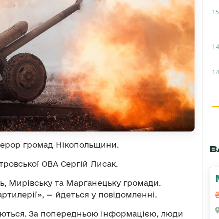
15
14
14
терор громад Нікопольщини.
В
ровської ОВА Сергій Лисак.
ь, Мирівську та Марганецьку громади.
артилерії», — йдеться у повідомленні.
юються. За попередньою інформацією, люди