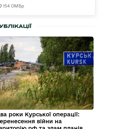
154 ОМБр
УБЛІКАЦІЇ
ва роки Курської операції:
еренесення війни на
ериторію рф та злам планів