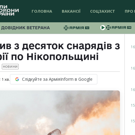
ГОЛОВНА
ВАКАНСІЇ
СОЦЗАХИСТ
ПРО 
ДОВІДНИК ВЕТЕРАНА
ив з десяток снарядів з
16
ії по Нікопольщині
НОВИНИ
16
Слідкуйте за АрміяInform в Google
 1
хв.
16
15
15