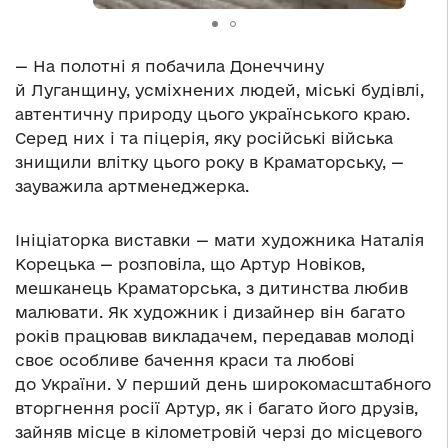
— На полотні я побачила Донеччину
й Луганщину, усміхнених людей, міські будівлі,
автентичну природу цього українського краю.
Серед них і та піцерія, яку російські війська
знищили влітку цього року в Краматорську, —
зауважила артменеджерка.
Ініціаторка виставки — мати художника Наталія
Корецька — розповіла, що Артур Новіков,
мешканець Краматорська, з дитинства любив
малювати. Як художник і дизайнер він багато
років працював викладачем, передавав молоді
своє особливе бачення краси та любові
до України. У перший день широкомасштабного
вторгнення росії Артур, як і багато його друзів,
зайняв місце в кілометровій черзі до місцевого