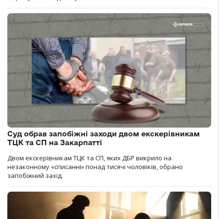
Суд обрав запобіжні заходи двом екскерівникам
ТЦК та СП на Закарпатті
Двом екскерівникам ТЦК та СП, яких ДБР викрило на
незаконному «списанні» понад тисячі чоловіків, обрано
запобіжний захід.