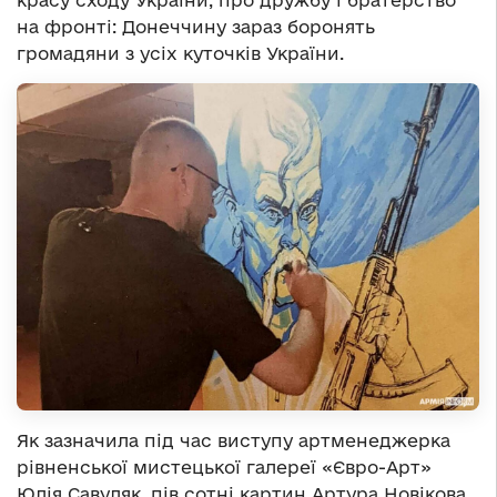
красу сходу України, про дружбу і братерство
на фронті: Донеччину зараз боронять
громадяни з усіх куточків України.
Як зазначила під час виступу артменеджерка
рівненської мистецької галереї «Євро-Арт»
Юлія Савуляк, пів сотні картин Артура Новікова