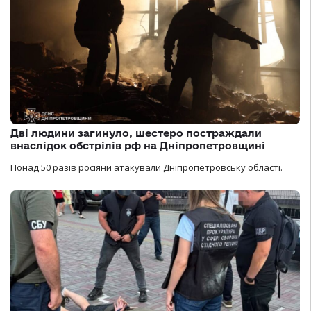
Дві людини загинуло, шестеро постраждали
внаслідок обстрілів рф на Дніпропетровщині
Понад 50 разів росіяни атакували Дніпропетровську області.