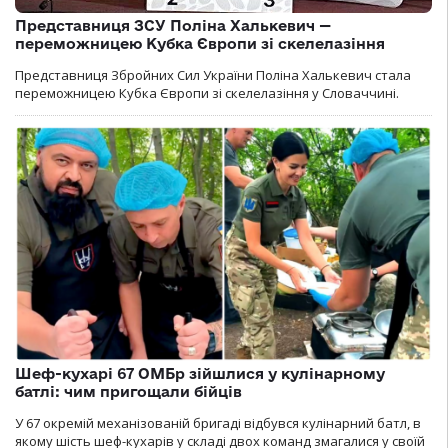
Представниця ЗСУ Поліна Халькевич —
переможницею Кубка Європи зі скелелазіння
Представниця Збройних Сил України Поліна Халькевич стала
переможницею Кубка Європи зі скелелазіння у Словаччині.
Шеф-кухарі 67 ОМБр зійшлися у кулінарному
батлі: чим пригощали бійців
У 67 окремій механізованій бригаді відбувся кулінарний батл, в
якому шість шеф-кухарів у складі двох команд змагалися у своїй