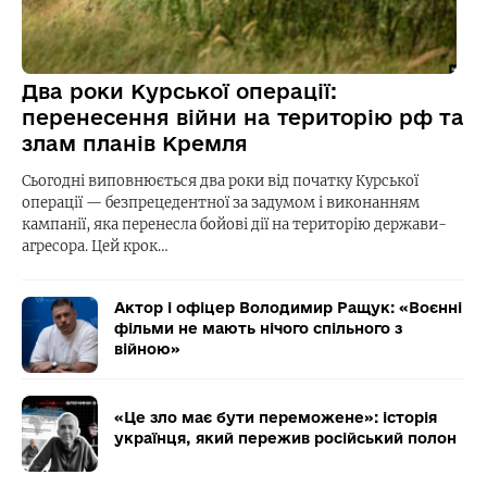
Два роки Курської операції:
перенесення війни на територію рф та
злам планів Кремля
Сьогодні виповнюється два роки від початку Курської
операції — безпрецедентної за задумом і виконанням
кампанії, яка перенесла бойові дії на територію держави-
агресора. Цей крок…
Актор і офіцер Володимир Ращук: «Воєнні
фільми не мають нічого спільного з
війною»
«Це зло має бути переможене»: історія
українця, який пережив російський полон