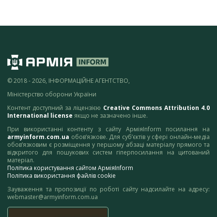
© 2018 - 2026, ІНФОРМАЦІЙНЕ АГЕНТСТВО,
Міністерство оборони України
Контент доступний за ліцензією
Creative Commons Attribution 4.0
International license
якщо не зазначено інше.
При використанні контенту з сайту АрміяInform посилання на
armyinform.com.ua
обов’язкове. Для суб’єктів у сфері онлайн-медіа
обов’язковим є розміщення у першому абзаці матеріалу прямого та
відкритого для пошукових систем гіперпосилання на цитований
матеріал.
Політика користування сайтом АрміяInform
Політика використання файлів cookie
Зауваження та пропозиції по роботі сайту надсилайте на адресу:
webmaster@armyinform.com.ua