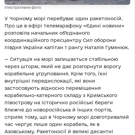
Ілюстративне фото
У Чорному морі перебуває один ракетоносій.
Про це в ефірі телемарафону «Єдині новини»
розповіла начальник об’єднаного
координаційного пресцентру Сил оборони
півдня України капітан 1 рангу Наталія Гуменюк.
— Ситуація на морі залишається стабільною
через шторм, який не дає розгорнути ворогу
корабельне угруповання. Крім того, їхні
внутрішні передислокації, які вони
застосовують відносно переміщення
корабельно-катерного складу з Кримського
півострову на історично російські береги
ближче до новоросійська й інших портів,
сприяє тому, що в Чорному морі довготривалий
час чергує лише один корабель, як в
Азовському. Ракетоносії й великі десантні