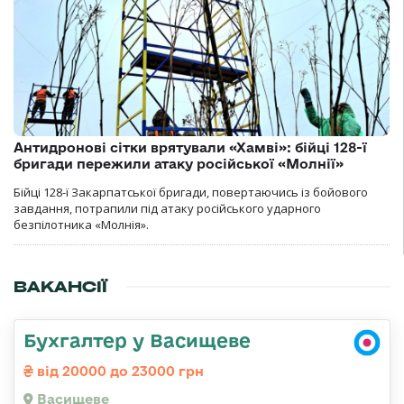
Антидронові сітки врятували «Хамві»: бійці 128-ї
бригади пережили атаку російської «Молнії»
Бійці 128-ї Закарпатської бригади, повертаючись із бойового
завдання, потрапили під атаку російського ударного
безпілотника «Молнія».
ВАКАНСІЇ
Бухгалтер у Васищеве
від 20000 до 23000 грн
Васищеве