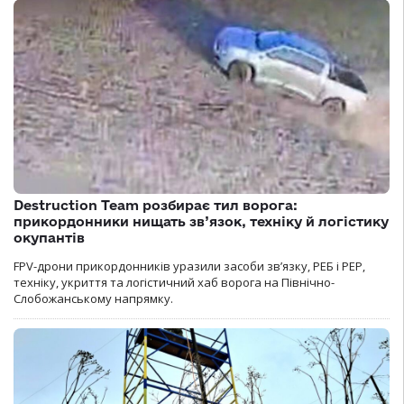
Destruction Team розбирає тил ворога:
прикордонники нищать зв’язок, техніку й логістику
окупантів
FPV-дрони прикордонників уразили засоби зв’язку, РЕБ і РЕР,
техніку, укриття та логістичний хаб ворога на Північно-
Слобожанському напрямку.