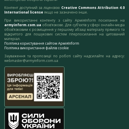
Контент доступний за ліцензією
Creative Commons Attribution 4.0
International license
якщо не зазначено інше.
При використанні контенту з сайту АрміяInform посилання на
armyinform.com.ua
обов’язкове. Для суб’єктів у сфері онлайн-медіа
обов’язковим є розміщення у першому абзаці матеріалу прямого та
відкритого для пошукових систем гіперпосилання на цитований
матеріал.
Політика користування сайтом АрміяInform
Політика використання файлів cookie
Зауваження та пропозиції по роботі сайту надсилайте на адресу:
webmaster@armyinform.com.ua