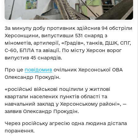
За минулу добу противник здійснив 94 обстріли
Херсонщини, випустивши 531 снаряд з
мінометів, артилерії, «Градів», танків, ДШК, СПГ,
С-60, БПЛА та авіації. По місту Херсон ворог
випустив 45 снарядів.
Про це
повідомив
очільник Херсонської ОВА
Олександр Прокудін.
«російські військові поцілили у житлові
квартали населених пунктів області та
навчальний заклад у Херсонському районі», —
заявив Олександр Прокудін.
Через російську агресію одна людина дістала
поранення.