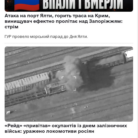
Атака на порт Ялти, горить траса на Крим,
винищувач ефектно пролітає над Запоріжжям:
стрім
ГУР провело морський парад до Дня Ялти.
«Рейд» «привітав» окупантів із днем залізничних
військ: уражено локомотиви росіян