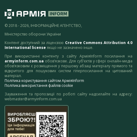
© 2018 - 2026, ІНФОРМАЦІЙНЕ АГЕНТСТВО,
Міністерство оборони України
Контент доступний за ліцензією
Creative Commons Attribution 4.0
International license
якщо не зазначено інше.
При використанні контенту з сайту АрміяInform посилання на
armyinform.com.ua
обов’язкове. Для суб’єктів у сфері онлайн-медіа
обов’язковим є розміщення у першому абзаці матеріалу прямого та
відкритого для пошукових систем гіперпосилання на цитований
матеріал.
Політика користування сайтом АрміяInform
Політика використання файлів cookie
Зауваження та пропозиції по роботі сайту надсилайте на адресу:
webmaster@armyinform.com.ua