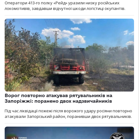
Оператори 413-го полку «Рейд» уразили низку російських
локомотивів, завдавши відчутної шкоди логістиці окупантів.
Ворог повторно атакував рятувальників на
Запоріжжі: поранено двох надзвичайників
Під час ліквідації пожежі після ворожого удару росіяни повторно
атакували Запорізький район, поранивши двох рятувальників.