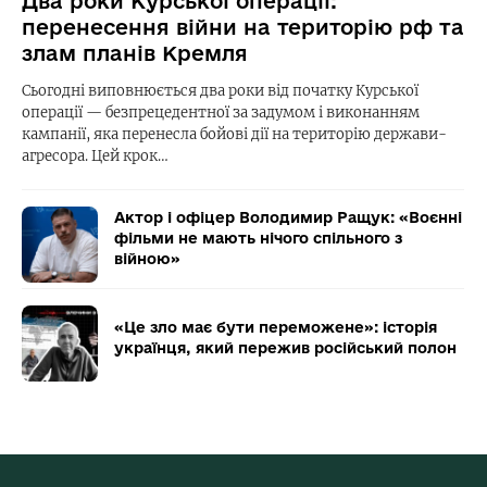
Два роки Курської операції:
перенесення війни на територію рф та
злам планів Кремля
Сьогодні виповнюється два роки від початку Курської
операції — безпрецедентної за задумом і виконанням
кампанії, яка перенесла бойові дії на територію держави-
агресора. Цей крок…
Актор і офіцер Володимир Ращук: «Воєнні
фільми не мають нічого спільного з
війною»
«Це зло має бути переможене»: історія
українця, який пережив російський полон