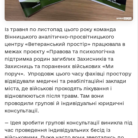
Із травня по листопад цього року команда
Вінницького аналітично-просвітницького
центру «Ветеранський простір» працювала в
межах проєкту «Правова та психологічна
підтримка родин загиблих Захисників та
Захисниць та поранених військових «Ми
поруч». Упродовж цього часу фахівці простору
відвідували медичні та реабілітаційні заклади
міста, де військові проходять лікування і
відновлюються після травм. Там вони
проводили групові й індивідуальні юридичні
консультації.
— Ідея зробити групові консультації виникла під
час проведення індивідуальних бесід із
військовими. Дуже часто вони звертались до