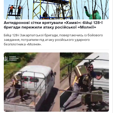
Антидронові сітки врятували «Хамві»: бійці 128-ї
бригади пережили атаку російської «Молнії»
Бійці 128-ї Закарпатської бригади, повертаючись із бойового
завдання, потрапили під атаку російського ударного
безпілотника «Молнія».