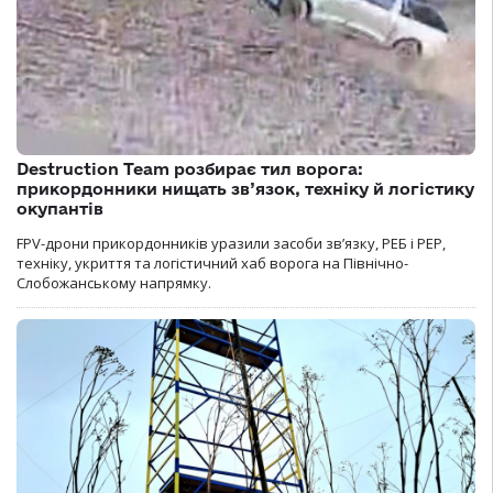
Destruction Team розбирає тил ворога:
прикордонники нищать зв’язок, техніку й логістику
окупантів
FPV-дрони прикордонників уразили засоби зв’язку, РЕБ і РЕР,
техніку, укриття та логістичний хаб ворога на Північно-
Слобожанському напрямку.