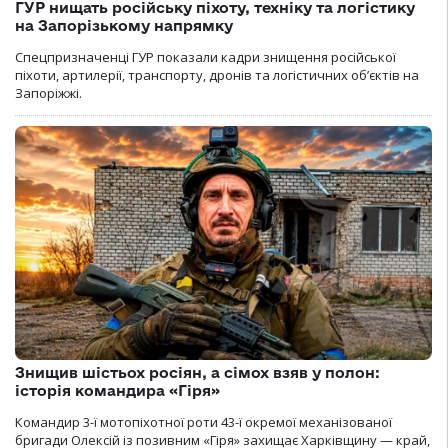
ГУР нищать російську піхоту, техніку та логістику
на Запорізькому напрямку
Спецпризначенці ГУР показали кадри знищення російської
піхоти, артилерії, транспорту, дронів та логістичних об’єктів на
Запоріжжі.
Знищив шістьох росіян, а сімох взяв у полон:
історія командира «Гіря»
Командир 3-ї мотопіхотної роти 43-ї окремої механізованої
бригади Олексій із позивним «Гіря» захищає Харківщину — край,