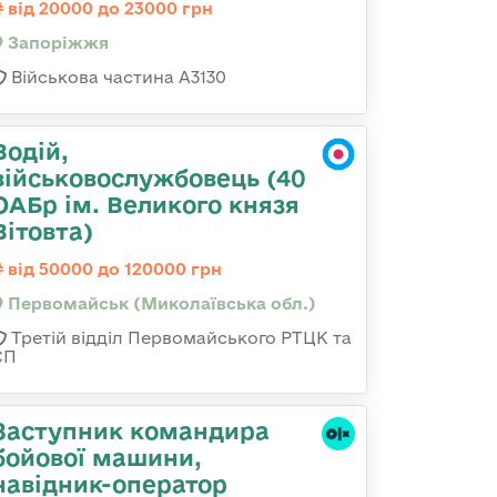
від 20000 до 23000 грн
Запоріжжя
Військова частина А3130
Водій,
військовослужбовець (40
ОАБр ім. Великого князя
Вітовта)
від 50000 до 120000 грн
Первомайськ (Миколаївська обл.)
Третій відділ Первомайського РТЦК та
СП
Заступник командиpа
бойової машини,
навідник-оператор