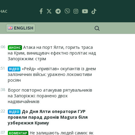
НАС
ENGLISH
:06
Атака на порт Ялти, горить траса
АНОНС
на Крим, винищувач ефектно пролітає над
Запоріжжям: стрім
:51
«Рейд» «привітав» окупантів із днем
ВІДЕО
залізничних військ: уражено локомотиви
росіян
:38
Ворог повторно атакував рятувальників
на Запоріжжі: поранено двох
надзвичайників
:22
До Дня Ялти оператори ГУР
ВІДЕО
провели парад дронів Magura біля
узбережжя Криму
:07
Не залишають людей самих: як
КОМЕНТАР