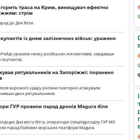
, горить траса на Крим, винищувач ефектно
іжжям: стрім
рад до Дня Ялти.
купантів із днем залізничних військ: уражено
«Рейд» уразили низку російських локомотивів, завдавши
і окупантів.
кував рятувальників на Запоріжжі: поранено
в
і після ворожого удару росіяни повторно атакували
анивши двох рятувальників.
ори ГУР провели парад дронів Magura біля
ередодні Дня міста Ялта, оператори спецпідрозділу ГУР МО
вели парад бойових морських платформ Magura.