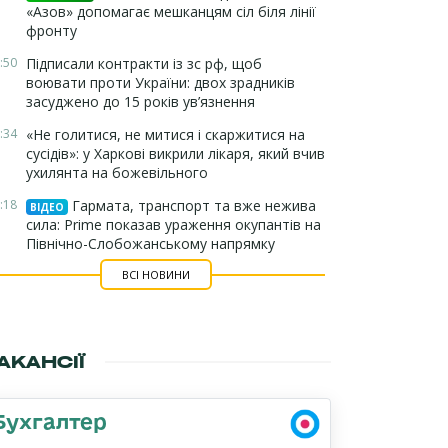
«Азов» допомагає мешканцям сіл біля лінії
фронту
:50
Підписали контракти із зс рф, щоб
воювати проти України: двох зрадників
засуджено до 15 років ув’язнення
:34
«Не голитися, не митися і скаржитися на
сусідів»: у Харкові викрили лікаря, який вчив
ухилянта на божевільного
:18
Гармата, транспорт та вже нежива
ВІДЕО
сила: Prime показав ураження окупантів на
Північно-Слобожанському напрямку
ВСІ НОВИНИ
АКАНСІЇ
Бухгалтер