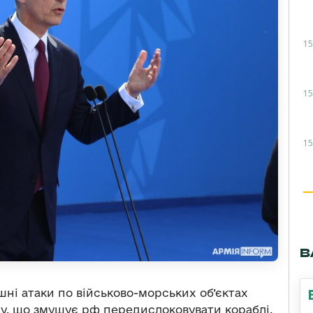
15
15
15
В
ні атаки по військово-морських об’єктах
у, що змушує рф передислоковувати кораблі.