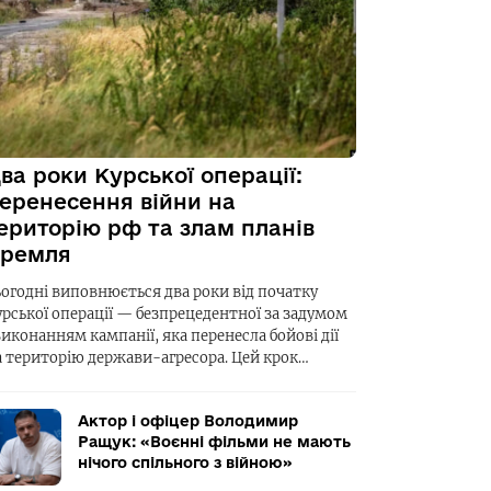
ва роки Курської операції:
еренесення війни на
ериторію рф та злам планів
ремля
ьогодні виповнюється два роки від початку
урської операції — безпрецедентної за задумом
виконанням кампанії, яка перенесла бойові дії
а територію держави-агресора. Цей крок…
Актор і офіцер Володимир
Ращук: «Воєнні фільми не мають
нічого спільного з війною»