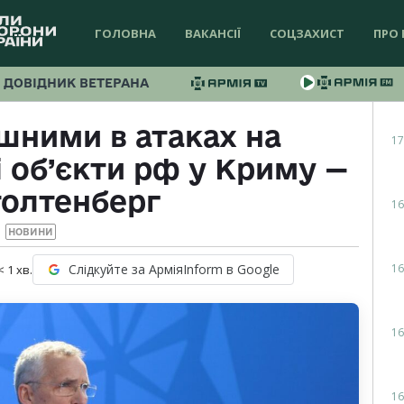
ГОЛОВНА
ВАКАНСІЇ
СОЦЗАХИСТ
ПРО 
ДОВІДНИК ВЕТЕРАНА
шними в атаках на
17
 об’єкти рф у Криму —
толтенберг
16
НОВИНИ
16
Слідкуйте за АрміяInform в Google
< 1
хв.
16
16