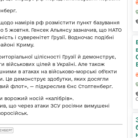
нберг.
щодо намірів рф розмістити пункт базування
но 5 жовтня. Генсек Альянсу зазначив, що НАТО
ість і суверенітет Грузії. Водночас подібні
районі Криму.
иторіальної цілісності Грузії й демонструє,
ти військових цілей в Україні. Але також
шними в атаках на військово-морські об’єкти
и. Це демонструє здобутки, яких досягли
овий флот», — підкреслив Єнс Столтенберг.
и ворожий носій «калібрів».
ив, що через атаки ЗСУ росіяни вимушені
воросійськ.
ЕНБЕРГ