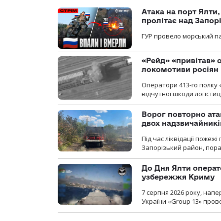
Атака на порт Ялти
пролітає над Запор
ГУР провело морський па
«Рейд» «привітав» о
локомотиви росіян
Оператори 413-го полку 
відчутної шкоди логістиц
Ворог повторно ата
двох надзвичайникі
Під час ліквідації пожеж
Запорізький район, пор
До Дня Ялти операт
узбережжя Криму
7 серпня 2026 року, нап
України «Group 13» про