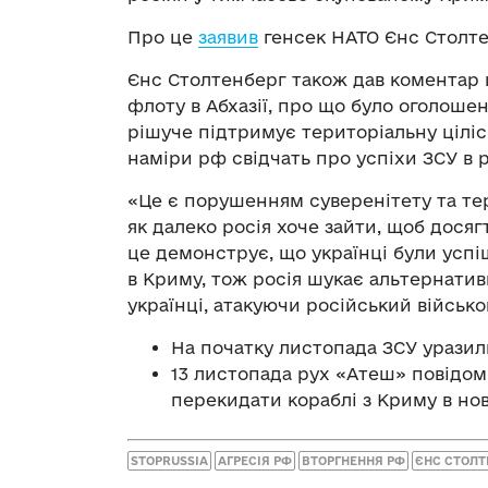
Про це
заявив
генсек НАТО Єнс Столте
Єнс Столтенберг також дав коментар 
флоту в Абхазії, про що було оголоше
рішуче підтримує територіальну цілісн
наміри рф свідчать про успіхи ЗСУ в 
«Це є порушенням суверенітету та тер
як далеко росія хоче зайти, щоб досяг
це демонструє, що українці були успі
в Криму, тож росія шукає альтернатив
українці, атакуючи російський військ
На початку листопада ЗСУ уразил
13 листопада рух «Атеш» повідом
перекидати кораблі з Криму в но
STOPRUSSIA
АГРЕСІЯ РФ
ВТОРГНЕННЯ РФ
ЄНС СТОЛТ