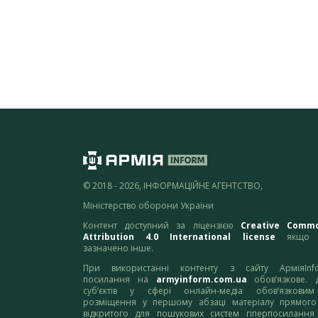
© 2018 - 2026, ІНФОРМАЦІЙНЕ АГЕНТСТВО,
Міністерство оборони України
Контент доступний за ліцензією
Creative Comm
Attribution 4.0 International license
якщо 
зазначено інше.
При використанні контенту з сайту АрміяInf
посилання на
armyinform.com.ua
обов’язкове. 
суб’єктів у сфері онлайн-медіа обов’язкови
розміщення у першому абзаці матеріалу прямого
відкритого для пошукових систем гіперпосилання