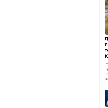
Д
п
т
К
С
К
і 
н