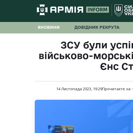
#НОВИНИ
ДОВІДНИК РЕКРУТА
ЗСУ були успі
військово-морські
Єнс С
14 Листопада 2023, 19:29
Прочитаєте за: