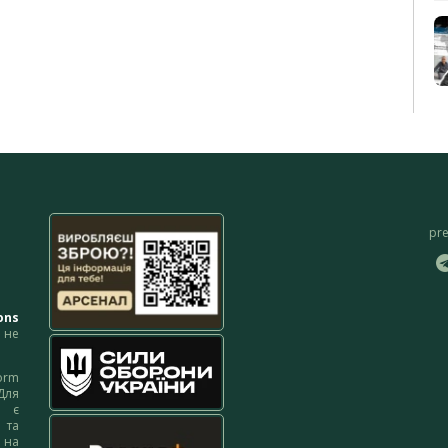
pr
ons
не
orm
Для
м є
 та
 на