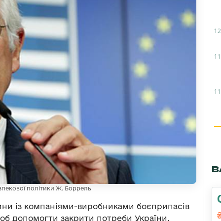
12
11
11
В
зпекової політики Ж. Боррель
ни із компаніями-виробниками боєприпасів
об допомогти закрити потреби України.