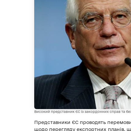
Високий представник ЄС із закордонних справ та бе
Представники ЄС проводять перемови
щодо перегляду експортних планів, щ