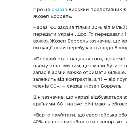
Про це
сказав
Високий представник ЄС
Жозеп Боррель.
Наразі ЄС закрив тільки 30% від мільй
передати Україні. Досі їх передавали і
важко. Жозеп Боррель зазначив, що кр
ситуації вони перебувають щодо боєп
«Перший етап надання того, що армії 
цьому етапі ми там, де і мали бути — 
запасів армій важко отримати більше
залежить від контрактів, а ті — від г
членів ЄС», — сказав Жозеп Боррель.
Він зазначив, що наразі відбувається
країнами ЄС і на зустрічі мають обгов
«Варто пам’ятати, що європейська обо
40% нашого виробництва експортується