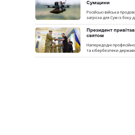
Сумщини
Російські війська продо
загроза для Сум із боку д
Президент привітав 
святом
Напередодні професійног
та кібербезпеки державн