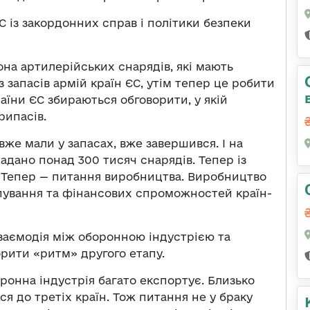
 із закордонних справ і політики безпеки
она артилерійських снарядів, які мають
з запасів армій країн ЄС, утім тепер це робити
аїни ЄС збираються обговорити, у якій
рипасів.
вже мали у запасах, вже завершився. І на
надано понад 300 тисяч снарядів. Тепер із
. Тепер — питання виробництва. Виробництво
рупування та фінансових спроможностей країн-
 взаємодія між оборонною індустрією та
орити «ритм» другого етапу.
ронна індустрія багато експортує. Близько
 до третіх країн. Тож питання не у браку