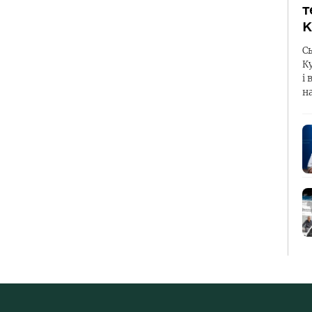
т
К
С
К
і 
н