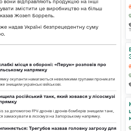
о вони відправляють продукцію на інші
увати змістити це виробництво на більш
сказав Жозеп Боррель.
вже надав Україні безпрецедентну суму
о.
лабкі місця в обороні: «Перун» розповів про
ільському напрямку
рямку окупанти намагаються невеликими групами проникати
уже знищили українські військові.
ищила російський танк, який ховався у лісосмузі
апрямку
sis за допомогою FPV-дронів і дронів-бомберів знищили танк,
я замаскувати в лісосмузі на Запорізькому напрямку.
ипиняється: Трегубов назвав головну загрозу для