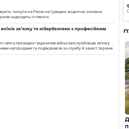
вжують тиснути на Рясне на Сумщині, водночас основна
ронів надходить із півночі.
воїнів зв’язку та кібербезпеки з професійним
П
о свята президент відзначив військовослужбовців зв’язку
ими нагородами та подякував їм за службу й захист України.
Д
п