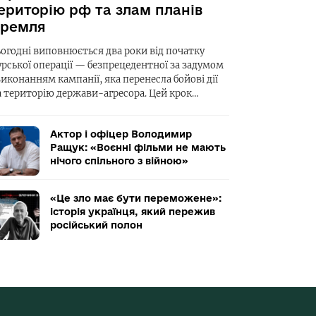
ериторію рф та злам планів
ремля
ьогодні виповнюється два роки від початку
урської операції — безпрецедентної за задумом
виконанням кампанії, яка перенесла бойові дії
а територію держави-агресора. Цей крок…
Актор і офіцер Володимир
Ращук: «Воєнні фільми не мають
нічого спільного з війною»
«Це зло має бути переможене»:
історія українця, який пережив
російський полон