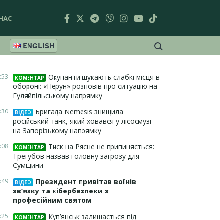
НАС
ENGLISH
:53
Окупанти шукають слабкі місця в
КОМЕНТАР
обороні: «Перун» розповів про ситуацію на
Гуляйпільському напрямку
:30
Бригада Nemesis знищила
ВІДЕО
російський танк, який ховався у лісосмузі
на Запорізькому напрямку
:08
Тиск на Рясне не припиняється:
КОМЕНТАР
Трегубов назвав головну загрозу для
Сумщини
:49
Президент привітав воїнів
ВІДЕО
зв’язку та кібербезпеки з
професійним святом
:25
Куп’янськ залишається під
КОМЕНТАР