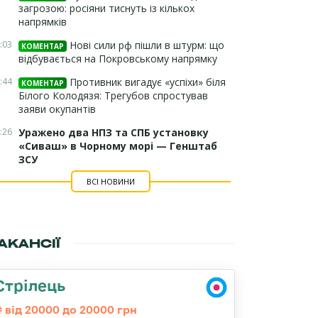
загрозою: росіяни тиснуть із кількох
напрямків
:03
Нові сили рф пішли в штурм: що
КОМЕНТАР
відбувається на Покровському напрямку
:44
Противник вигадує «успіхи» біля
КОМЕНТАР
Білого Колодязя: Трегубов спростував
заяви окупантів
:26
Уражено два НПЗ та СПБ установку
«Сиваш» в Чорному морі — Генштаб
ЗСУ
ВСІ НОВИНИ
АКАНСІЇ
Стрілець
від 20000 до 20000 грн