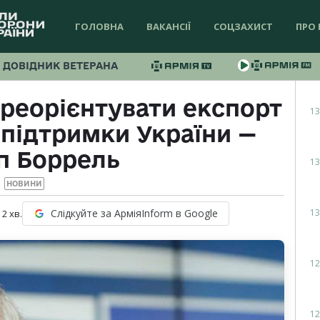
ГОЛОВНА
ВАКАНСІЇ
СОЦЗАХИСТ
ПРО 
ДОВІДНИК ВЕТЕРАНА
реорієнтувати експорт
13
 підтримки України —
п Боррель
13
НОВИНИ
13
Слідкуйте за АрміяInform в Google
:
2
хв.
12
12