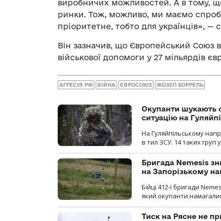
виробничих можливостей. А в тому, щ
ринки. Тож, можливо, ми маємо спроб
пріоритетне, тобто для українців», — 
Він зазначив, що Європейський Союз 
військової допомоги у 27 мільярдів євр
АГРЕСІЯ РФ
ВІЙНА
ЄВРОСОЮЗ
ЖОЗЕП БОРРЕЛЬ
Окупанти шукають с
ситуацію на Гуляйп
На Гуляйпільському нап
в тил ЗСУ. 14 таких груп 
Бригада Nemesis зн
на Запорізькому н
Бійці 412-ї бригади Neme
який окупанти намагалис
Тиск на Рясне не пр