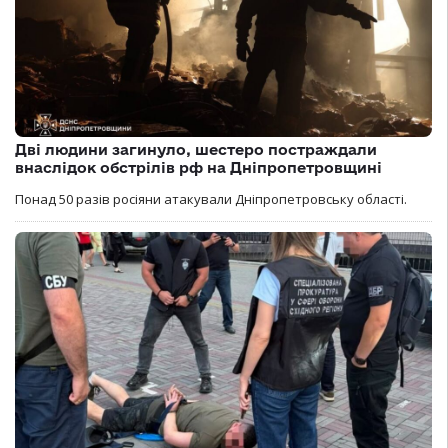
Дві людини загинуло, шестеро постраждали
внаслідок обстрілів рф на Дніпропетровщині
Понад 50 разів росіяни атакували Дніпропетровську області.