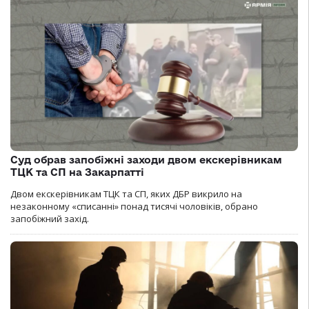
Суд обрав запобіжні заходи двом екскерівникам
ТЦК та СП на Закарпатті
Двом екскерівникам ТЦК та СП, яких ДБР викрило на
незаконному «списанні» понад тисячі чоловіків, обрано
запобіжний захід.