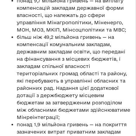
понад 9,7 мільйона гривень — на виплату
компенсацій закладам державної форми
власності, що належать до сфери
управління Мінагрополітики, Міненерго,
МОН, МОЗ, МКІП, Мінсоцполітики та МВС;
більш ніж 49,2 мільйона гривень — на
компенсації комунальним закладам,
державним закладам освіти, що передані
на фінансування з місцевих бюджетів, і
закладам спільної власності
територіальних громад області та району,
які перебувають в управлінні обласних та
районних рад. Надання цієї додаткової
дотації з держбюджету місцевим
бюджетам за затвердженим розподілом
між обласними бюджетами здійснюватиме
Мінреінтеграції;
понад 1,9 мільйона гривень — на покриття
зазначених витрат приватним закладам