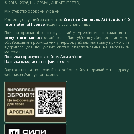
© 2018 - 2026, ІНФОРМАЦІЙНЕ АГЕНТСТВО,
Міністерство оборони України
Контент доступний за ліцензією
Creative Commons Attribution 4.0
International license
якщо не зазначено інше.
При використанні контенту з сайту АрміяInform посилання на
armyinform.com.ua
обов’язкове. Для суб’єктів у сфері онлайн-медіа
обов’язковим є розміщення у першому абзаці матеріалу прямого та
відкритого для пошукових систем гіперпосилання на цитований
матеріал.
Політика користування сайтом АрміяInform
Політика використання файлів cookie
Зауваження та пропозиції по роботі сайту надсилайте на адресу:
webmaster@armyinform.com.ua