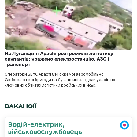
На Луганщині Apachi розгромили логістику
окупантів: уражено електростанцію, АЗС і
транспорт
Оператори ББпС Apachi 81-ї окремої аеромобільної
Слобожанської бригади на Луганщині завдали ударів по
ключових об’єктах логістики російських військ.
ВАКАНСІЇ
Водій-електрик,
військовослужбовець