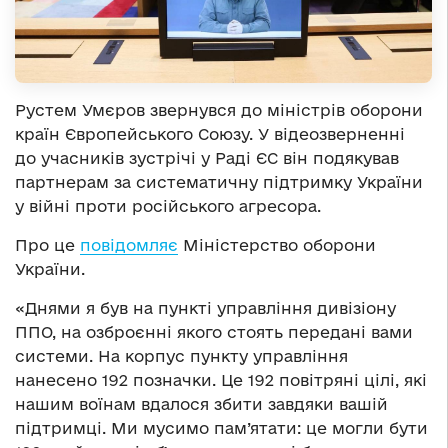
Рустем Умєров звернувся до міністрів оборони
країн Європейського Союзу. У відеозверненні
до учасників зустрічі у Раді ЄС він подякував
партнерам за систематичну підтримку України
у війні проти російського агресора.
Про це
повідомляє
Міністерство оборони
України.
«Днями я був на пункті управління дивізіону
ППО, на озброєнні якого стоять передані вами
системи. На корпус пункту управління
нанесено 192 позначки. Це 192 повітряні цілі, які
нашим воїнам вдалося збити завдяки вашій
підтримці. Ми мусимо пам’ятати: це могли бути