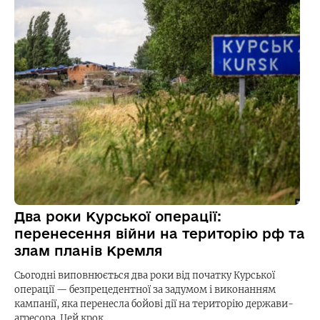
Два роки Курської операції:
перенесення війни на територію рф та
злам планів Кремля
Сьогодні виповнюється два роки від початку Курської
операції — безпрецедентної за задумом і виконанням
кампанії, яка перенесла бойові дії на територію держави-
агресора. Цей крок…