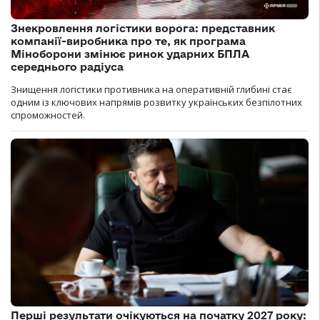
Знекровлення логістики ворога: представник
компанії-виробника про те, як програма
Міноборони змінює ринок ударних БПЛА
середнього радіуса
Знищення логістики противника на оперативній глибині стає
одним із ключових напрямів розвитку українських безпілотних
спроможностей.
Перші результати очікуються на початку 2027 року: