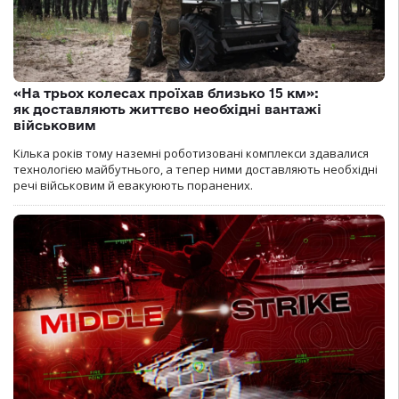
«На трьох колесах проїхав близько 15 км»:
як доставляють життєво необхідні вантажі
військовим
Кілька років тому наземні роботизовані комплекси здавалися
технологією майбутнього, а тепер ними доставляють необхідні
речі військовим й евакуюють поранених.